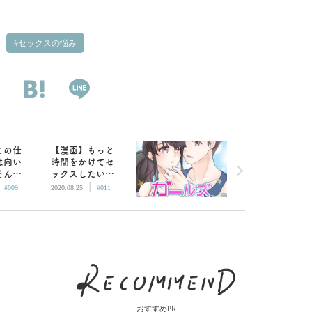
セックスの悩み
この仕
【漫画】もっと
は向い
時間をかけてセ
そんな
ックスしたい…
|
|
様から
どうすれば良い
#009
2020.08.25
#011
ズミッ
の／ガールズミ
９）
ッション（１
１）
おすすめPR