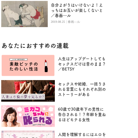
自分よがりはいけないよ！え
っちはお互いが楽しくないと
／春画―ル
|
2019.08.25
春画―ル
あなたにおすすめの連載
人生はアップデートしても
セックスだけは昔のまま？
／BETSY
セックスや結婚。一括りさ
れる言葉にもそれぞれ別の
ストーリーがある
60歳で30歳年下の男性に
告白される！？年齢を重ね
るほどモテる女性
人間を理解するにはエロを