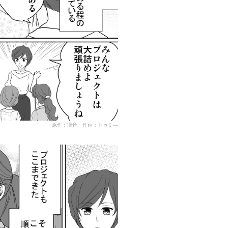
原作：凛音 作画：トゥミ―