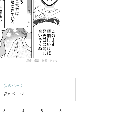
原作：凛音 作画：トゥミ―
次のページ
次のページ
3
4
5
6