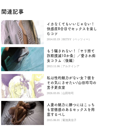
関連記事
イカなくてもいいじゃない！
快感度8合目でセックスを楽し
むコツ
|
2014.03.19
BETSY（ベッツィー）
もう騙されない！「ヤリ捨て
詐欺撲滅10か条」／愛され痴
女コラム（後編）
|
2013.11.06
アルテイシア
私は性的魅力がない女？彼を
その気にさせたい/山田玲司の
男子更衣室
|
2026.03.05
山田玲司
人妻の魅力に勝つにはこっち
も背徳感のあるセックスを用
意するべし
|
2015.06.01
菊池美佳子