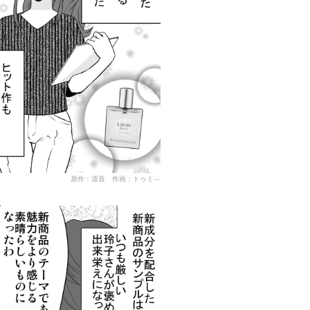
原作：凛音 作画：トゥミ―