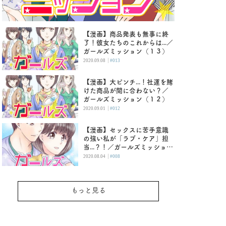
【漫画】商品発表も無事に終
了！彼女たちのこれからは...／
ガールズミッション（１３）
|
2020.09.08
#013
【漫画】大ピンチ...！社運を賭
けた商品が間に合わない？／
ガールズミッション（１２）
|
2020.09.01
#012
【漫画】セックスに苦手意識
の強い私が「ラブ・ケア」担
当...？！／ガールズミッション
（８）
|
2020.08.04
#008
もっと見る