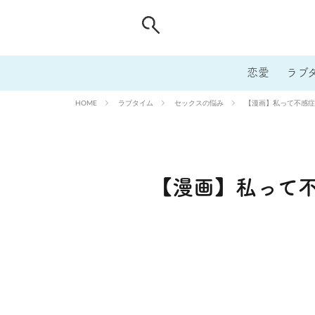
恋愛
ラブ
ラブタイム
セックスの悩み
【漫画】私って不感症
HOME
【漫画】私って