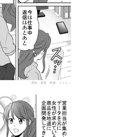
原作：凛音 作画：トゥミ―