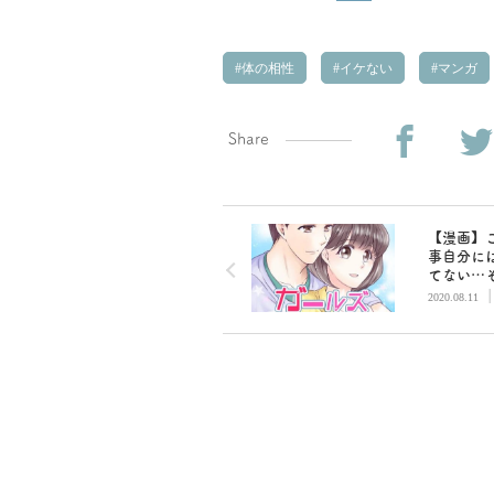
体の相性
イケない
マンガ
Share
【漫画】
事自分に
てない…
ときお客
2020.08.11
／ガール
ション（