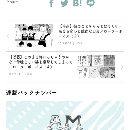
Share
【漫画】彼のことをもっと知りたい…
高まる恋心と臆病な自分／ローターボ
ーイズ（２）
|
2019.10.22
#002
【漫画】このまま終わっちゃうのか
な…仲睦まじい姿を目撃してしまって
／ローターボーイズ（４）
|
2019.11.05
#004
連載バックナンバー