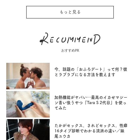
もっと見る
おすすめPR
今、話題の「おふろデート」って何？彼
とラブラブになる方法を教えます
加熱機能がヤバい…最高のイカせマシー
ン青い吸うやつ『Tara S 2代目』を使っ
てみた
たかがセックス。されどセックス。性癖
16タイプ診断でわかる流派の違い／妹
尾ユウカ