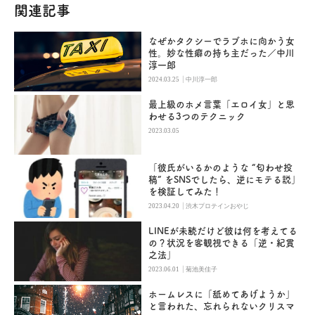
関連記事
なぜかタクシーでラブホに向かう女
性。妙な性癖の持ち主だった／中川
淳一郎
|
2024.03.25
中川淳一郎
最上級のホメ言葉「エロイ女」と思
わせる3つのテクニック
2023.03.05
「彼氏がいるかのような “匂わせ投
稿” をSNSでしたら、逆にモテる説」
を検証してみた！
|
2023.04.20
渋木プロテインおやじ
LINEが未読だけど彼は何を考えてる
の？状況を客観視できる「逆・紀貫
之法」
|
2023.06.01
菊池美佳子
ホームレスに「舐めてあげようか」
と言われた、忘れられないクリスマ