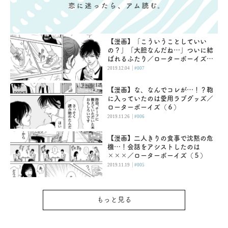
【漫画】「こういうことしていい
の？」「大胆なんだね…」ついに結
ばれるふたり／ローターボーイズ
（６）
|
2019.12.04
#007
【漫画】な、なんでコレが…！？鞄
に入っていたのは愛用ラブグッズ／
ローターボーイズ（６）
|
2019.11.26
#006
【漫画】二人きりの食事で沈黙の危
機…！会話をアシストしたのは
×××／ローターボーイズ（５）
|
2019.11.19
#005
もっと見る