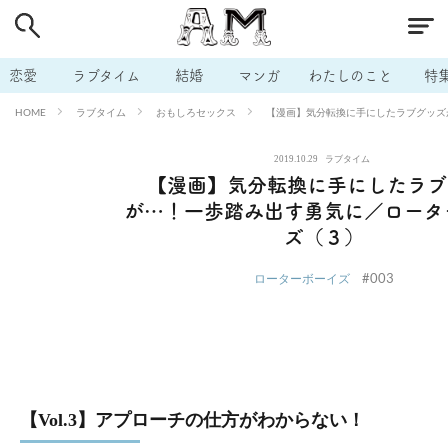
# 付き合いたい
# 男の本音
# セフレ
# 浮気
# 不倫
# 出会う方法
# マッチングアプリ
# ラブグッズ
# 体の相
恋愛
ラブタイム
結婚
マンガ
わたしのこと
特
# イケない
# ビッチの話
# エロスポット
# キャリア
ラブタイム
おもしろセックス
【漫画】気分転換に手にしたラブグッズ
HOME
# 恋愛相談
# モテテク
# セフレから本命へ
# 結婚したい
2019.10.29
ラブタイム
# セフレがほしい
# 夫婦の悩み
# おもしろライフ
【漫画】気分転換に手にしたラブ
が…！一歩踏み出す勇気に／ロータ
ズ（３）
#003
ローターボーイズ
【Vol.3】アプローチの仕方がわからない！