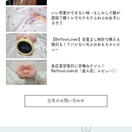
いい恋愛ができない時…もしかして膣が
原因？膣トレでモテモテふわふわ女子に
なろう
【BeYourLover】目覚まし時計で挿入も
吸引も！？バレない大人のおもちゃレビ
ュー
負圧真空吸引に甘噛みクンニ！
BeYourLoverの「食人花」レビュー♡
広告のお問い合わせ