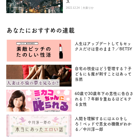
ス
|
2022.12.24
大泉りか
あなたにおすすめの連載
人生はアップデートしてもセッ
クスだけは昔のまま？／BETSY
自宅の現金はどう管理する？子
どもにも魔が刺すことはあって
当然
60歳で30歳年下の男性に告白さ
れる！？年齢を重ねるほどモテ
る女性
人間を理解するにはエロをし
ろ！ベッドで男女の機微がわか
る／中川淳一郎