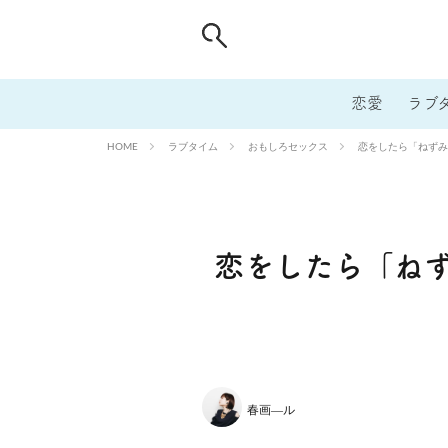
恋愛
ラブ
ラブタイム
おもしろセックス
恋をしたら「ねずみ
HOME
恋をしたら「ね
春画―ル