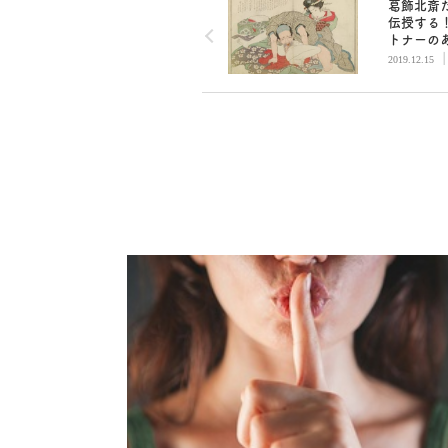
葛飾北斎
伝授する
トナーの
の舐め方
2019.12.15
の三点責