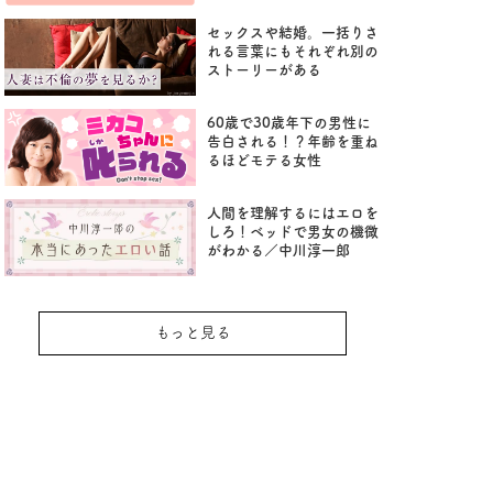
セックスや結婚。一括りさ
れる言葉にもそれぞれ別の
ストーリーがある
60歳で30歳年下の男性に
告白される！？年齢を重ね
るほどモテる女性
人間を理解するにはエロを
しろ！ベッドで男女の機微
がわかる／中川淳一郎
もっと見る