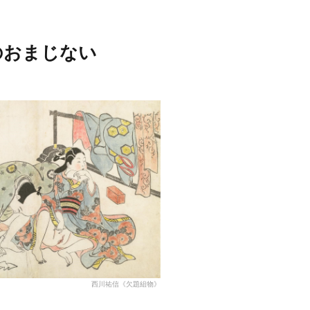
のおまじない
西川祐信《欠題組物》