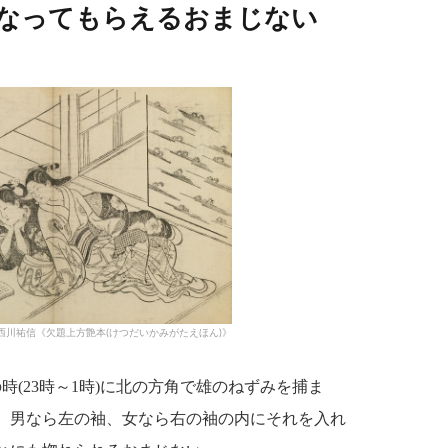
なってもらえるおまじない
西川祐信《欠題上方艶本(けつだいかみがたえほん)》
の時(23時～1時)に北の方角で雄のねずみを捕ま
、男なら左の袖、女なら右の袖の内にそれを入れ