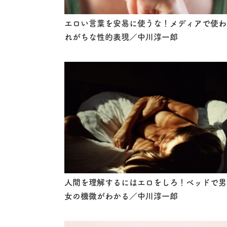
エロい言葉を安易に使うな！メディアで使わ
れがちな性的表現／中川淳一郎
人間を理解するにはエロをしろ！ベッドで男
女の機微がわかる／中川淳一郎