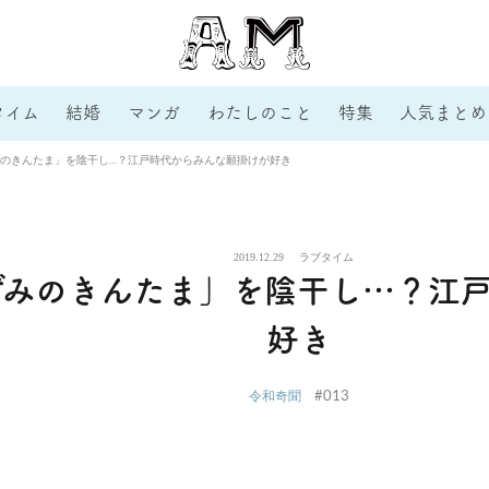
タイム
結婚
マンガ
わたしのこと
特集
人気まとめ
のきんたま」を陰干し…？江戸時代からみんな願掛けが好き
2019.12.29
ラブタイム
ずみのきんたま」を陰干し…？江
好き
#013
令和奇聞