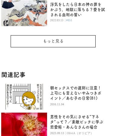
浮気をしたら日本の神の罪を
かぶり、地獄に落ちる？愛を試
される血判の誓い
|
2022.03.13
#051
もっと見る
関連記事
朝セックスでの遅刻に注意！
上司にも言えないやみつきポ
イント／あむ子の日常(81)
2016.11.04
男性をその気にさせる“下ネ
タ”って？／素敵ビッチに学ぶ
恋愛術・あんなさんの場合
|
2023.09.13
OliviA（オリビア）