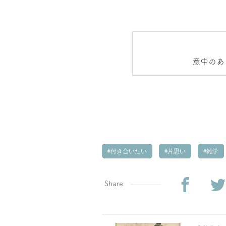
意中のあ
付き合いたい
片思い
雑学
Share