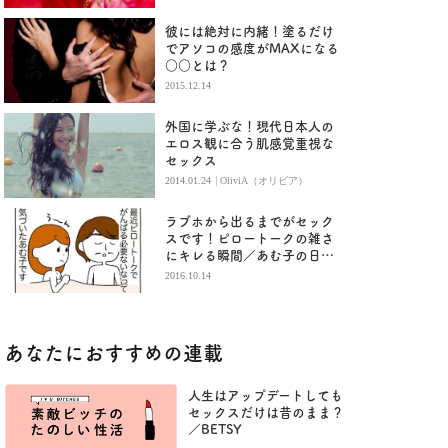
彼には絶対に内緒！塗るだけ
でアソコの感度がMAXになる
○○とは？
2015.12.14
外国に学ぶな！現代日本人の
エロス観に合う肌感覚重視な
セックス
|
2014.01.24
OliviA（オリビア）
ラブホから出るまでがセック
スです！ピロートークの雑さ
にキレる瞬間／あむ子の日常
(78)
2016.10.14
あなたにおすすめの連載
人生はアップデートしても
セックスだけは昔のまま？
／BETSY