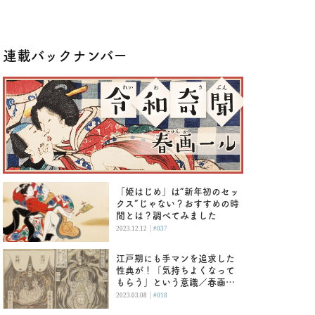
連載バックナンバー
「姫はじめ」は“新年初のセッ
クス”じゃない？おすすめの時
間とは？調べてみました
|
2023.12.12
#037
江戸期にも手マンを追求した
性典が！「気持ちよくなって
もらう」という意識／春画―
ル
|
2023.03.08
#018