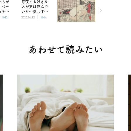
たちが
毎夜くる好きな
！パー
人が実は死んで
あそこ
いた…愛しすぎ
|
|
と江戸
て止まらない春
#012
2020.01.12
#014
めテク
画作品
あわせて読みたい