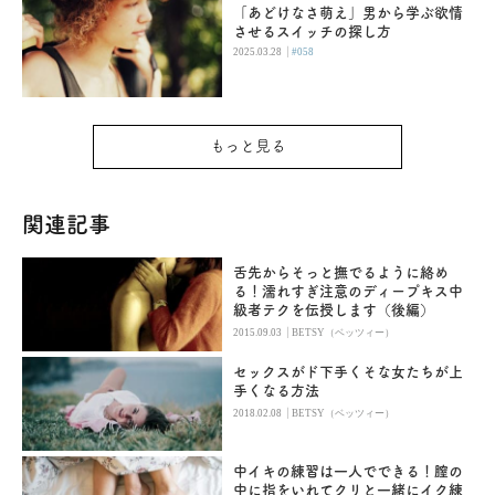
「あどけなさ萌え」男から学ぶ欲情
させるスイッチの探し方
|
2025.03.28
#058
もっと見る
関連記事
舌先からそっと撫でるように絡め
る！濡れすぎ注意のディープキス中
級者テクを伝授します（後編）
|
2015.09.03
BETSY（ベッツィー）
セックスがド下手くそな女たちが上
手くなる方法
|
2018.02.08
BETSY（ベッツィー）
中イキの練習は一人でできる！膣の
中に指をいれてクリと一緒にイク練