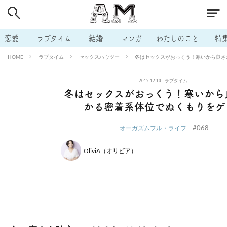
# 付き合いたい
# 男の本音
# セフレ
# 浮気
# 不倫
# 出会う方法
# マッチングアプリ
# ラブグッズ
# 体の相
恋愛
ラブタイム
結婚
マンガ
わたしのこと
特
# イケない
# ビッチの話
# エロスポット
# キャリア
ラブタイム
セックスハウツー
冬はセックスがおっくう！寒いから良さ
HOME
# 恋愛相談
# モテテク
# セフレから本命へ
# 結婚したい
2017.12.10
ラブタイム
# セフレがほしい
# 夫婦の悩み
# おもしろライフ
冬はセックスがおっくう！寒いから
かる密着系体位でぬくもりをゲ
#068
オーガズムフル・ライフ
OliviA（オリビア）