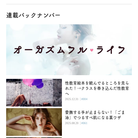
連載バックナンバー
性教育絵本を読んでるところを見ら
れた！→クラスを巻き込んだ性教育
へ
|
2025.12.31
#004
愛撫する手が止まらない！「ごま
油」でつるすべ肌になる裏ワザ
|
2025.08.20
#061