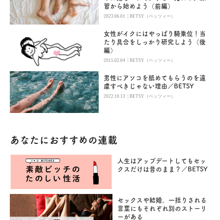
習から始めよう（前編）
|
2023.06.01
BETSY（ベッツィー）
女性がイクにはやっぱり騎乗位！当
たり具合をしっかり研究しよう（後
編）
|
2015.02.04
BETSY（ベッツィー）
男性にアソコを舐めてもらうのを遠
慮すべきじゃない理由／BETSY
|
2022.10.13
BETSY（ベッツィー）
あなたにおすすめの連載
人生はアップデートしてもセッ
クスだけは昔のまま？／BETSY
セックスや結婚。一括りされる
言葉にもそれぞれ別のストーリ
ーがある