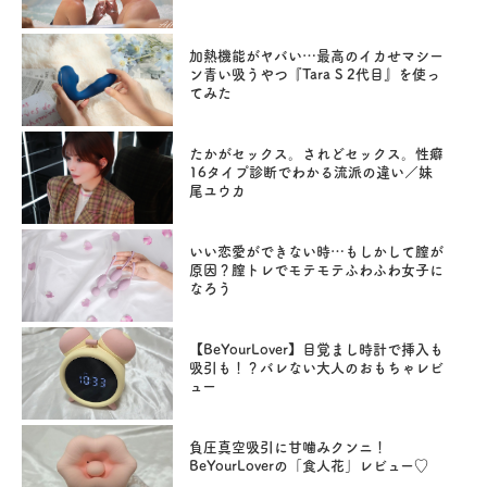
加熱機能がヤバい…最高のイカせマシー
ン青い吸うやつ『Tara S 2代目』を使っ
てみた
たかがセックス。されどセックス。性癖
16タイプ診断でわかる流派の違い／妹
尾ユウカ
いい恋愛ができない時…もしかして膣が
原因？膣トレでモテモテふわふわ女子に
なろう
【BeYourLover】目覚まし時計で挿入も
吸引も！？バレない大人のおもちゃレビ
ュー
負圧真空吸引に甘噛みクンニ！
BeYourLoverの「食人花」レビュー♡