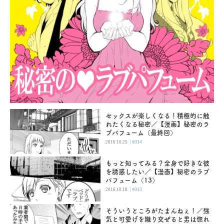
セックスが楽しくなる！積極的に触
れたくなる秘密／【漫画】秘密のラ
ブパフューム（最終回）
|
2016.10.25
#014
もっと知ってみる？全身で好きな彼
を誘惑したい／【漫画】秘密のラブ
パフューム（13）
|
2016.10.18
#013
そういうところがたまんねぇ！／強
気と可愛げを織り交ぜると男は惚れ