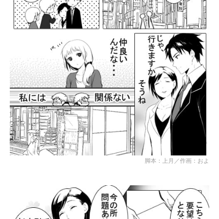
脚本：上月／作画：およ