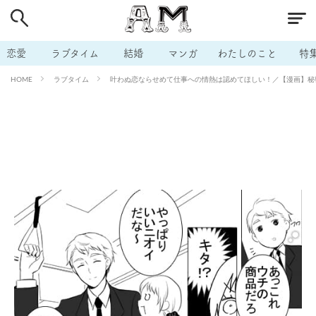
# 付き合いたい
# 男の本音
# セフレ
# 浮気
# 不倫
# 出会う方法
# マッチングアプリ
恋愛
ラブタイム
結婚
マンガ
わたしのこと
特
# ラブグッズ
# 体の相性
# イケない
ラブタイム
叶わぬ恋ならせめて仕事への情熱は認めてほしい！／【漫画】秘密の
HOME
# ビッチの話
# エロスポット
# キャリア
# 恋愛相談
# モテテク
# セフレから本命へ
# 結婚したい
# セフレがほしい
# 夫婦の悩み
# おもしろライフ