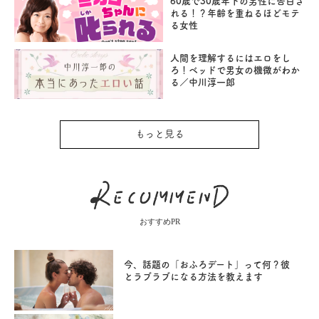
60歳で30歳年下の男性に告白さ
れる！？年齢を重ねるほどモテ
る女性
人間を理解するにはエロをし
ろ！ベッドで男女の機微がわか
る／中川淳一郎
もっと見る
おすすめPR
今、話題の「おふろデート」って何？彼
とラブラブになる方法を教えます