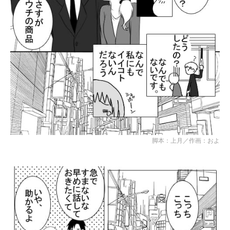
脚本：上月／作画：およ