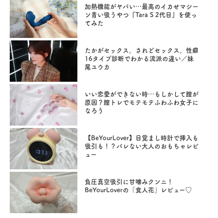
加熱機能がヤバい…最高のイカせマシー
ン青い吸うやつ『Tara S 2代目』を使っ
てみた
たかがセックス。されどセックス。性癖
16タイプ診断でわかる流派の違い／妹
尾ユウカ
いい恋愛ができない時…もしかして膣が
原因？膣トレでモテモテふわふわ女子に
なろう
【BeYourLover】目覚まし時計で挿入も
吸引も！？バレない大人のおもちゃレビ
ュー
負圧真空吸引に甘噛みクンニ！
BeYourLoverの「食人花」レビュー♡