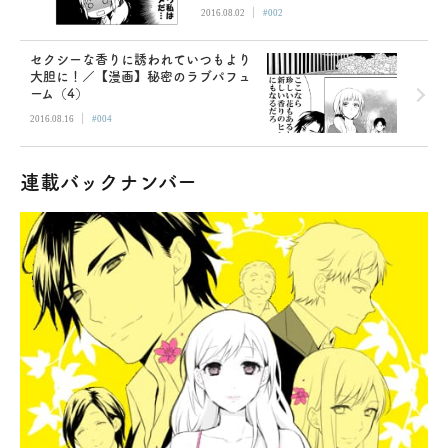
|
2016.08.02
#002
セクシーな香りに誘われていつもより
大胆に！／【漫画】秘密のラブパフュ
ーム（4）
|
2016.08.16
#004
連載バックナンバー