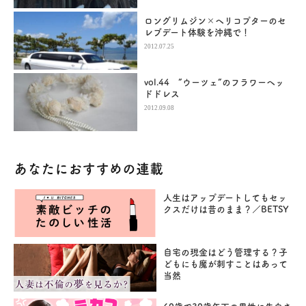
ロングリムジン×ヘリコプターのセ
レブデート体験を沖縄で！
2012.07.25
vol.44 ”ウーツェ”のフラワーヘッ
ドドレス
2012.09.08
あなたにおすすめの連載
人生はアップデートしてもセッ
クスだけは昔のまま？／BETSY
自宅の現金はどう管理する？子
どもにも魔が刺すことはあって
当然