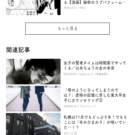
る【漫画】秘密のラブパフューム
（12）
|
2016.10.11
#012
もっと見る
関連記事
女子の賢者タイムは時間差でやって
くる／はあちゅうの女の本音
|
2014.04.01
はあちゅう（伊藤春香）
「母のようになってしまうので
は？」虐待の記憶に苦しむ東大卒女
子にカウンセリング②
|
2018.05.16
アルテイシア
札幌は11月でもどっぷり冬！でもそ
こには「冬のひまわり」が咲いてい
た…！？
2017.11.29