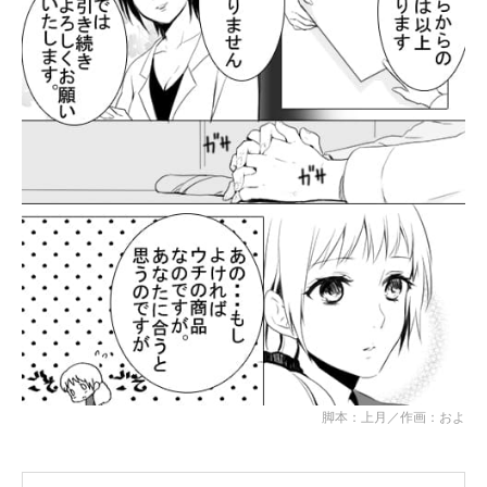
脚本：上月／作画：およ