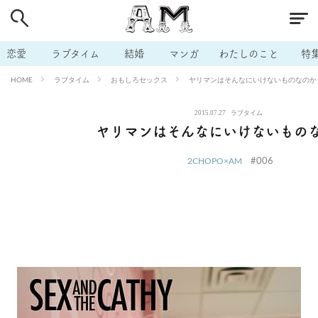
# 付き合いたい
# 男の本音
# セフレ
# 浮気
# 不倫
# 出会う方法
# マッチングアプリ
# ラブグッズ
# 体の相
恋愛
ラブタイム
結婚
マンガ
わたしのこと
特
# イケない
# ビッチの話
# エロスポット
# キャリア
ラブタイム
おもしろセックス
ヤリマンはそんなにいけないものなのか
HOME
# 恋愛相談
# モテテク
# セフレから本命へ
# 結婚したい
2015.07.27
ラブタイム
# セフレがほしい
# 夫婦の悩み
# おもしろライフ
ヤリマンはそんなにいけないもの
#006
2CHOPO×AM