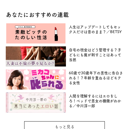
あなたにおすすめの連載
人生はアップデートしてもセッ
クスだけは昔のまま？／BETSY
自宅の現金はどう管理する？子
どもにも魔が刺すことはあって
当然
60歳で30歳年下の男性に告白さ
れる！？年齢を重ねるほどモテ
る女性
人間を理解するにはエロをし
ろ！ベッドで男女の機微がわか
る／中川淳一郎
もっと見る