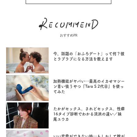
おすすめPR
今、話題の「おふろデート」って何？彼
とラブラブになる方法を教えます
加熱機能がヤバい…最高のイカせマシー
ン青い吸うやつ『Tara S 2代目』を使っ
てみた
たかがセックス。されどセックス。性癖
16タイプ診断でわかる流派の違い／妹
尾ユウカ
いい恋愛ができない時…もしかして膣が