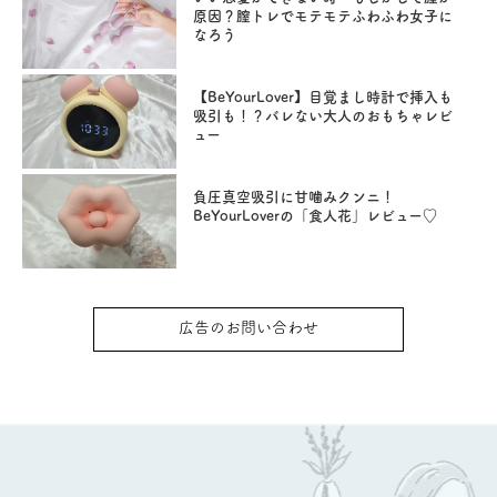
原因？膣トレでモテモテふわふわ女子に
なろう
【BeYourLover】目覚まし時計で挿入も
吸引も！？バレない大人のおもちゃレビ
ュー
負圧真空吸引に甘噛みクンニ！
BeYourLoverの「食人花」レビュー♡
広告のお問い合わせ