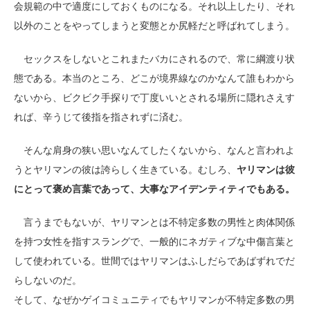
会規範の中で適度にしておくものになる。それ以上したり、それ
以外のことをやってしまうと変態とか尻軽だと呼ばれてしまう。
セックスをしないとこれまたバカにされるので、常に綱渡り状
態である。本当のところ、どこが境界線なのかなんて誰もわから
ないから、ビクビク手探りで丁度いいとされる場所に隠れさえす
れば、辛うじて後指を指されずに済む。
そんな肩身の狭い思いなんてしたくないから、なんと言われよ
うとヤリマンの彼は誇らしく生きている。むしろ、
ヤリマンは彼
にとって褒め言葉であって、大事なアイデンティティでもある。
言うまでもないが、ヤリマンとは不特定多数の男性と肉体関係
を持つ女性を指すスラングで、一般的にネガティブな中傷言葉と
して使われている。世間ではヤリマンはふしだらであばずれでだ
らしないのだ。
そして、なぜかゲイコミュニティでもヤリマンが不特定多数の男