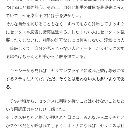
つけるほど勉強熱心。その上、自分と相手の健康を最優先に考え
ていて、性感染症予防には手を抜かない。
そんな自分を恥じることもなく、すべてをさらけ出してまっすぐ
にセックスや恋愛に猪突猛進する。したくない人にセックスを強
要したりしないし、相手の許可なしには何もしない。浮気には人
一倍厳しくて、自分の恋人じゃない人とデートしたりセックスす
る場合はちゃんと相手から了解を得ている。
キャシーから見れば、ヤリマンプライドに溢れた彼は尊敬に値
するステキな人間だ。
ただ、そうとは思わない人も多いようであ
る。
子供の頃から、セックスに興味を持つことはいけないことだと
いう同調圧力をひしひし感じた。
セックス好きだと烙印が押された日には、みんなからエッチだと
かスケベだとか呼ばれてしまう。オトナになれば、セックスは社