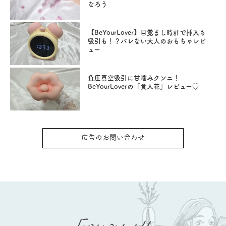
なろう
【BeYourLover】目覚まし時計で挿入も
吸引も！？バレない大人のおもちゃレビ
ュー
負圧真空吸引に甘噛みクンニ！
BeYourLoverの「食人花」レビュー♡
広告のお問い合わせ