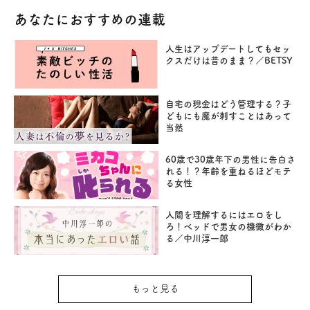
あなたにおすすめの連載
人生はアップデートしてもセッ
クスだけは昔のまま？／BETSY
自宅の現金はどう管理する？子
どもにも魔が刺すことはあって
当然
60歳で30歳年下の男性に告白さ
れる！？年齢を重ねるほどモテ
る女性
人間を理解するにはエロをし
ろ！ベッドで男女の機微がわか
る／中川淳一郎
もっと見る