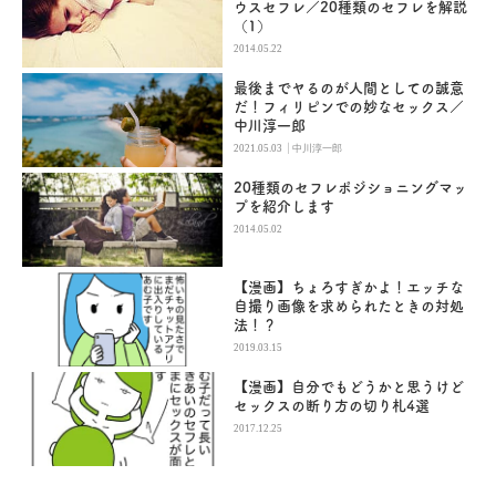
ウスセフレ／20種類のセフレを解説
（1）
2014.05.22
最後までヤるのが人間としての誠意
だ！フィリピンでの妙なセックス／
中川淳一郎
|
2021.05.03
中川淳一郎
20種類のセフレポジショニングマッ
プを紹介します
2014.05.02
【漫画】ちょろすぎかよ！エッチな
自撮り画像を求められたときの対処
法！？
2019.03.15
【漫画】自分でもどうかと思うけど
セックスの断り方の切り札4選
2017.12.25