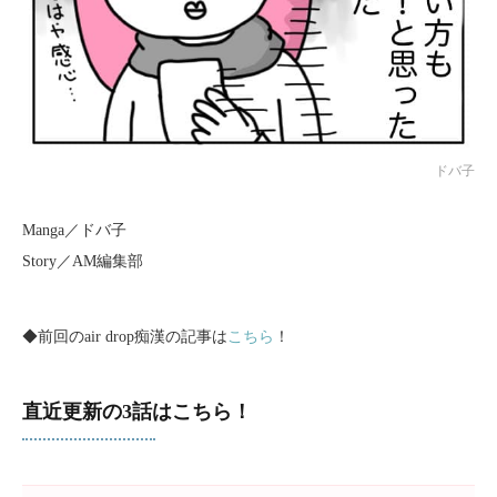
ドバ子
Manga／ドバ子
Story／AM編集部
◆前回のair drop痴漢の記事は
こちら
！
直近更新の3話はこちら！