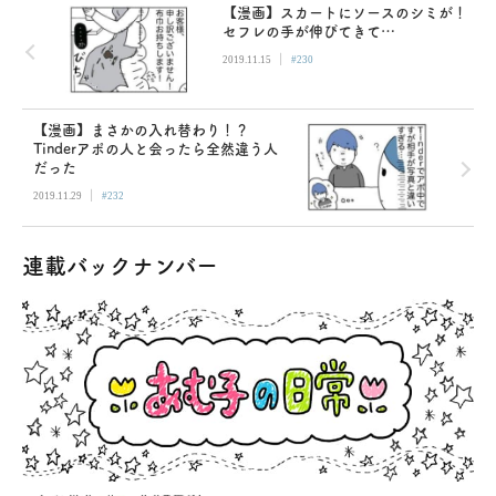
【漫画】スカートにソースのシミが！
セフレの手が伸びてきて…
|
2019.11.15
#230
【漫画】まさかの入れ替わり！？
Tinderアポの人と会ったら全然違う人
だった
|
2019.11.29
#232
連載バックナンバー