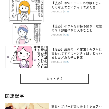
【漫画】恐怖！デートの動線をまっ
たく考えてないチャリで来た男
|
2024.04.10
#138
【漫画】セフレをお持ち帰り！理想
のヤリ部屋作りに大事なこと
|
2024.04.03
#226
【漫画】最高のエロ言葉！セフレに
言われてすぐにパンティ脱いじゃい
ました／あむ子の日常
|
2024.03.19
#329
もっと見る
関連記事
簡易ハプバーが楽しめる！シェアハ