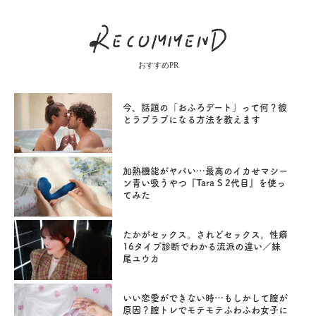
おすすめPR
今、話題の「おふろデート」って何？彼
とラブラブになる方法を教えます
加熱機能がヤバい…最高のイカせマシー
ン青い吸うやつ『Tara S 2代目』を使っ
てみた
たかがセックス。されどセックス。性癖
16タイプ診断でわかる流派の違い／妹
尾ユウカ
いい恋愛ができない時…もしかして膣が
原因？膣トレでモテモテふわふわ女子に