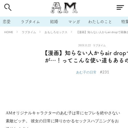
# 付き合いたい
# 男の本音
# セフレ
# 浮気
# 不倫
# 出会う方法
# マッチングアプリ
# ラブグッズ
# 体の相
恋愛
ラブタイム
結婚
マンガ
わたしのこと
特
# イケない
# ビッチの話
# エロスポット
# キャリア
ラブタイム
おもしろセックス
【漫画】知らない人からair dropで
HOME
# 恋愛相談
# モテテク
# セフレから本命へ
# 結婚したい
2019.11.22
ラブタイム
# セフレがほしい
# 夫婦の悩み
# おもしろライフ
【漫画】知らない人からair dro
が…！ってこんな使い道もある
#231
あむ子の日常
AMオリジナルキャラクターのあむ子は常にセフレを絶やさない
素敵ビッチ。 彼女の日常に降りかかるセックスハプニングをお