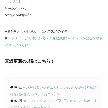
【つづく】
Manga／ドバ子
Story／AM編集部
■彼を落としたいあなたにオススメの記事
▶
ワンナイトから本気の恋へ！百戦錬磨のイケメンが語る衝撃的
なセックスとは？
直近更新の3話はこちら！
◆162話
≪絶対に若い子を落としたい女子vs絶対に年齢詐
称を見抜きたい男子【合コン】≫
◆163話
≪マッチングアプリで石油王と出会った私は、ま
ずどうすればよかったの？≫