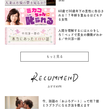
60歳で30歳年下の男性に告白さ
れる！？年齢を重ねるほどモテ
る女性
人間を理解するにはエロをし
ろ！ベッドで男女の機微がわか
る／中川淳一郎
もっと見る
おすすめPR
今、話題の「おふろデート」って何？彼
とラブラブになる方法を教えます