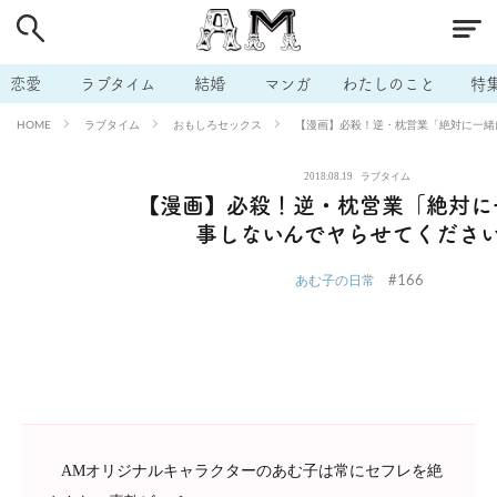
# 付き合いたい
# 男の本音
# セフレ
# 浮気
# 不倫
# 出会う方法
# マッチングアプリ
# ラブグッズ
# 体の相
恋愛
ラブタイム
結婚
マンガ
わたしのこと
特
# イケない
# ビッチの話
# エロスポット
# キャリア
ラブタイム
おもしろセックス
【漫画】必殺！逆・枕営業「絶対に一緒
HOME
# 恋愛相談
# モテテク
# セフレから本命へ
# 結婚したい
2018.08.19
ラブタイム
# セフレがほしい
# 夫婦の悩み
# おもしろライフ
【漫画】必殺！逆・枕営業「絶対に
事しないんでヤらせてくださ
#166
あむ子の日常
AMオリジナルキャラクターのあむ子は常にセフレを絶