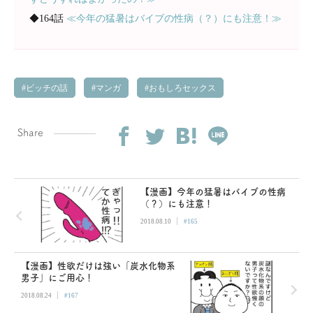
◆164話
≪今年の猛暑はバイブの性病（？）にも注意！≫
ビッチの話
マンガ
おもしろセックス
Share
【漫画】今年の猛暑はバイブの性病
（？）にも注意！
|
2018.08.10
#165
【漫画】性欲だけは強い「炭水化物系
男子」にご用心！
|
2018.08.24
#167