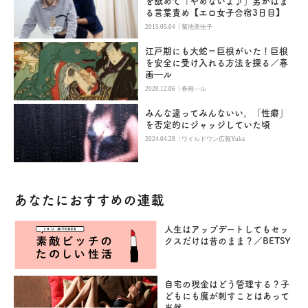
を舐めて「やめないよ♪」男がはま
る言葉責め【エロ女子合宿3日目】
|
2015.05.04
菊池美佳子
江戸期にも大蛇＝巨根がいた！巨根
を安全に受け入れる方法を探る／春
画―ル
|
2020.12.06
春画―ル
みんな違ってみんないい。「性癖」
を否定的にジャッジしていた頃
|
2024.04.28
ワイルドワン広報Yuka
あなたにおすすめの連載
人生はアップデートしてもセッ
クスだけは昔のまま？／BETSY
自宅の現金はどう管理する？子
どもにも魔が刺すことはあって
当然