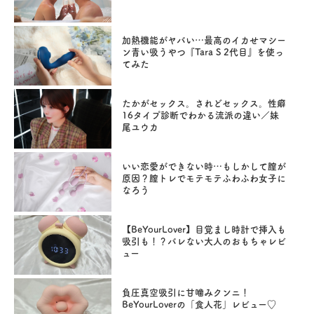
加熱機能がヤバい…最高のイカせマシー
ン青い吸うやつ『Tara S 2代目』を使っ
てみた
たかがセックス。されどセックス。性癖
16タイプ診断でわかる流派の違い／妹
尾ユウカ
いい恋愛ができない時…もしかして膣が
原因？膣トレでモテモテふわふわ女子に
なろう
【BeYourLover】目覚まし時計で挿入も
吸引も！？バレない大人のおもちゃレビ
ュー
負圧真空吸引に甘噛みクンニ！
BeYourLoverの「食人花」レビュー♡