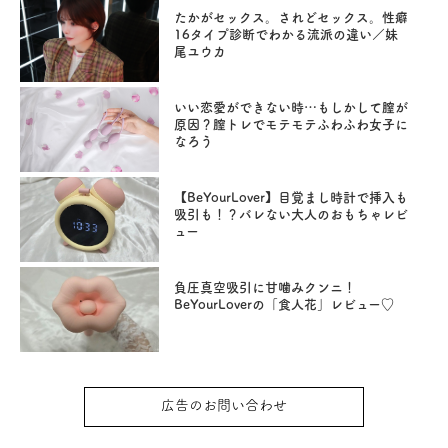
たかがセックス。されどセックス。性癖
16タイプ診断でわかる流派の違い／妹
尾ユウカ
いい恋愛ができない時…もしかして膣が
原因？膣トレでモテモテふわふわ女子に
なろう
【BeYourLover】目覚まし時計で挿入も
吸引も！？バレない大人のおもちゃレビ
ュー
負圧真空吸引に甘噛みクンニ！
BeYourLoverの「食人花」レビュー♡
広告のお問い合わせ