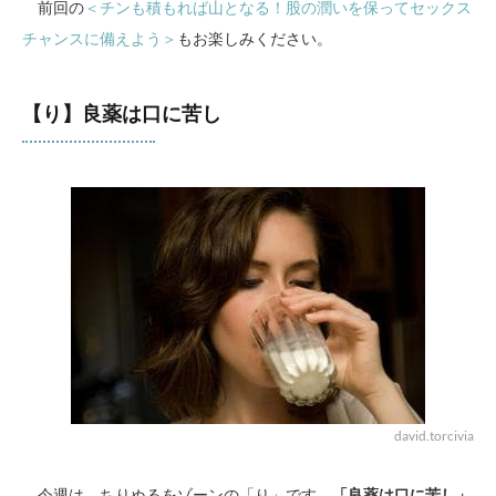
前回の
＜チンも積もれば山となる！股の潤いを保ってセックス
チャンスに備えよう＞
もお楽しみください。
【り】良薬は口に苦し
david.torcivia
今週は、ちりぬるをゾーンの「り」です。
「良薬は口に苦し」