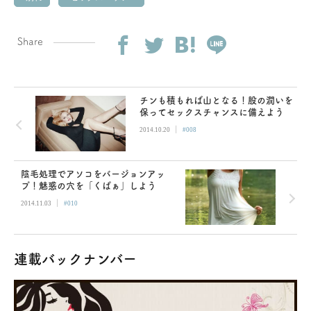
Share
チンも積もれば山となる！股の潤いを
保ってセックスチャンスに備えよう
|
2014.10.20
#008
陰毛処理でアソコをバージョンアッ
プ！魅惑の穴を「くぱぁ」しよう
|
2014.11.03
#010
連載バックナンバー