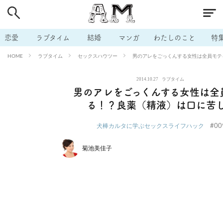
# 付き合いたい
# 男の本音
# セフレ
# 浮気
# 不倫
# 出会う方法
# マッチングアプリ
# ラブグッズ
# 体の相
恋愛
ラブタイム
結婚
マンガ
わたしのこと
特
# イケない
# ビッチの話
# エロスポット
# キャリア
ラブタイム
セックスハウツー
男のアレをごっくんする女性は全員モテ
HOME
# 恋愛相談
# モテテク
# セフレから本命へ
# 結婚したい
2014.10.27
ラブタイム
# セフレがほしい
# 夫婦の悩み
# おもしろライフ
男のアレをごっくんする女性は全
る！？良薬（精液）は口に苦
#00
犬棒カルタに学ぶセックスライフハック
菊池美佳子