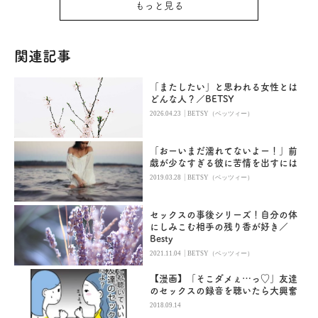
もっと見る
関連記事
「またしたい」と思われる女性とは
どんな人？／BETSY
|
2026.04.23
BETSY（ベッツィー）
「おーいまだ濡れてないよー！」前
戯が少なすぎる彼に苦情を出すには
|
2019.03.28
BETSY（ベッツィー）
セックスの事後シリーズ！自分の体
にしみこむ相手の残り香が好き／
Besty
|
2021.11.04
BETSY（ベッツィー）
【漫画】「そこダメぇ…っ♡」友達
のセックスの録音を聴いたら大興奮
2018.09.14