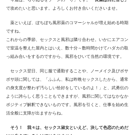
で攻めたいと思います。よろしくお付き合いくださいませ。
薬といえば、ぼちぼち風邪薬のコマーシャルが増え始める時期
ですね。
これからの季節、セックスと風邪は隣り合わせ。いかにエアコン
で室温を整えた屋内とはいえ、数十分～数時間かけてハダカの取
っ組み合いをするのですから、風邪をひいて当然の環境です。
セックス翌日、同じ服で通勤することや、ノーメイク及びボサ
ボサ頭に関しては、「ふふん、私は昨晩セックスしたから、通常
の身支度が整わず汚らしい恰好をしているのよ！」と、武勇伝の
ように誇らしく思うこともできますが、風邪に関してはなかなか
ポジティブ解釈できないものです。風邪を引くと、仕事を始め生
活全般に支障が出ますからね。
そう！
我々は、セックス淑女といえど、決して色恋のためだ