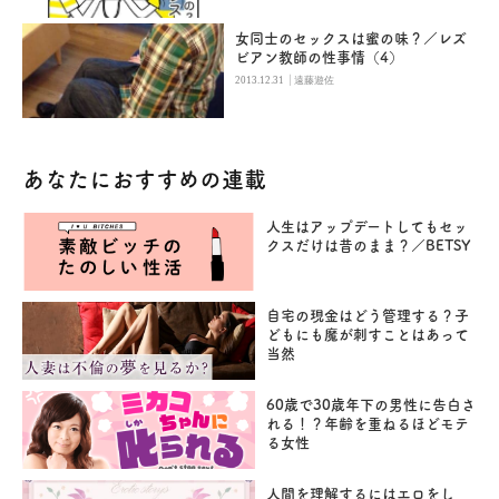
女同士のセックスは蜜の味？／レズ
ビアン教師の性事情（4）
|
2013.12.31
遠藤遊佐
あなたにおすすめの連載
人生はアップデートしてもセッ
クスだけは昔のまま？／BETSY
自宅の現金はどう管理する？子
どもにも魔が刺すことはあって
当然
60歳で30歳年下の男性に告白さ
れる！？年齢を重ねるほどモテ
る女性
人間を理解するにはエロをし