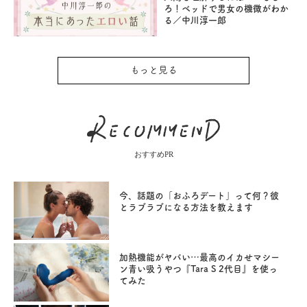
ろ！ベッドで男女の機微がわか
る／中川淳一郎
もっと見る
おすすめPR
今、話題の「おふろデート」って何？彼
とラブラブになる方法を教えます
加熱機能がヤバい…最高のイカせマシー
ン青い吸うやつ『Tara S 2代目』を使っ
てみた