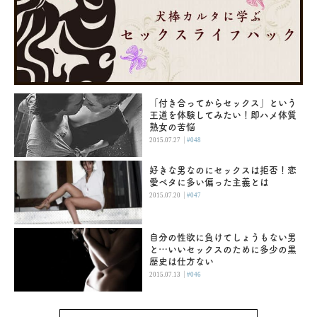
「付き合ってからセックス」という
王道を体験してみたい！即ハメ体質
熟女の苦悩
|
2015.07.27
#048
好きな男なのにセックスは拒否！恋
愛ベタに多い偏った主義とは
|
2015.07.20
#047
自分の性欲に負けてしょうもない男
と…いいセックスのために多少の黒
歴史は仕方ない
|
2015.07.13
#046