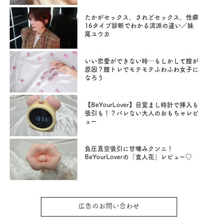
たかがセックス。されどセックス。性癖
16タイプ診断でわかる流派の違い／妹
尾ユウカ
いい恋愛ができない時…もしかして膣が
原因？膣トレでモテモテふわふわ女子に
なろう
【BeYourLover】目覚まし時計で挿入も
吸引も！？バレない大人のおもちゃレビ
ュー
負圧真空吸引に甘噛みクンニ！
BeYourLoverの「食人花」レビュー♡
広告のお問い合わせ