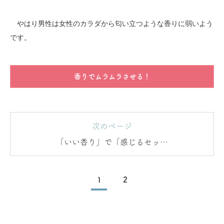
やはり男性は女性のカラダから匂い立つような香りに弱いよう
です。
香りでムラムラさせる！
次のページ
「いい香り」で「感じるセック
ス」を手に入れる
1
2