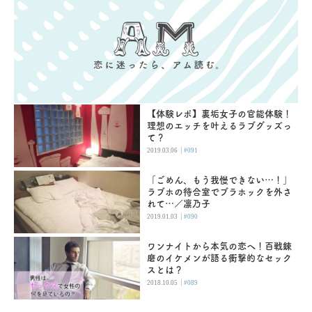
【体験レポ】裏垢女子の官能体験！
理想のエッチを叶えるラブグッズっ
て？
|
2019.03.06
#091
「ごめん、もう我慢できない…！」
ラブホの待合室でブラホックを外さ
れて…／凛乃子
|
2019.01.03
#090
ワンナイトから本気の恋へ！百戦錬
磨のイケメンが語る衝撃的なセック
スとは？
|
2018.10.05
#089