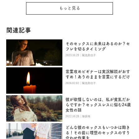
もっと見る
関連記事
そのセックスに未来はあるのか？セ
フレを切るタイミング
|
2023.10.29
菊池美佳子
言葉攻めビギナーは実況解説がおす
すめ！ありのままを言葉にするだけ
|
2026.02.02
菊池美佳子
彼が欲情しないのは、私が貧乳だか
らですか？セックスレスに悩む24歳
女性の話
|
2022.10.28
海坂侑
どんな彼のセックスもいつかは飽き
る！その前に理想のセックスのすり
合わせ作業を