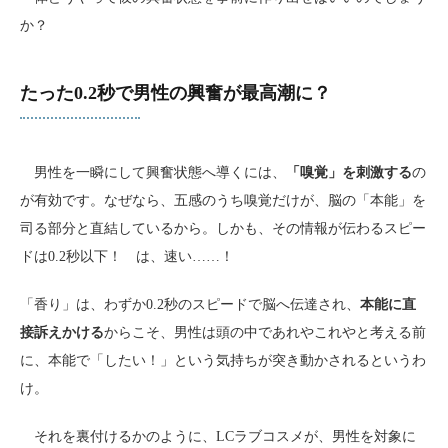
か？
たった0.2秒で男性の興奮が最高潮に？
男性を一瞬にして興奮状態へ導くには、
「嗅覚」を刺激する
の
が有効です。なぜなら、五感のうち嗅覚だけが、脳の「本能」を
司る部分と直結しているから。しかも、その情報が伝わるスピー
ドは0.2秒以下！ は、速い……！
「香り」は、わずか0.2秒のスピードで脳へ伝達され、
本能に直
接訴えかける
からこそ、男性は頭の中であれやこれやと考える前
に、本能で「したい！」という気持ちが突き動かされるというわ
け。
それを裏付けるかのように、LCラブコスメが、男性を対象に