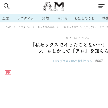
# 付き合いたい
# 男の本音
# セフレ
# 浮気
# 不倫
# 出会う方法
# マッチングアプリ
# ラブグッズ
# 体の相
恋愛
ラブタイム
結婚
マンガ
わたしのこと
特
# イケない
# ビッチの話
# エロスポット
# キャリア
ラブタイム
セックスの悩み
「私セックスでイったことない…」そのセ
HOME
# 恋愛相談
# モテテク
# セフレから本命へ
# 結婚したい
2017.11.06
ラブタイム
# セフレがほしい
# 夫婦の悩み
# おもしろライフ
「私セックスでイったことない…」
フ、もしかして『アレ』を知ら
#067
LCラブコスメ×AM 特別コラム
PR