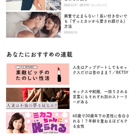
|
2020.12.17
BETSY（ベッツィー）
興奮で止まらない！長い付き合いで
も『ずっとカレから愛され続ける』
方法
2018.02.15
あなたにおすすめの連載
人生はアップデートしてもセッ
クスだけは昔のまま？／BETSY
セックスや結婚。一括りされる
言葉にもそれぞれ別のストーリ
ーがある
60歳で30歳年下の男性に告白さ
れる！？年齢を重ねるほどモテ
る女性