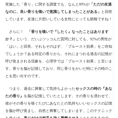
実施した「香り」に関する調査でも、なんと89%が
「ただの友達
なのに、良い香りを嗅いで意識してしまったことがある」
と回答
しています。友達に片想いしている女性にとっても朗報ですね！
さらに！
「香りを嗅いで『したく』なったことはあります
か？」
という、だいぶツッコんだ質問に対しても、92%の男性が
「はい」と回答。それもそのはず、「プルースト効果」をご存知
でしょうか？ある特定の香りから、それにまつわる過去の記憶が
呼び覚まされる現象を、心理学では「プルースト効果」と言いま
す。香りを脳が記憶しており、同じ香りをかいだ時にその時のこ
とを思い出すのです。
つまり、過去に興奮して気持ちよかった
セックスの時の『あな
たの香り』
を脳が記憶していたとします。その香りを漂わせて、
彼がその香りを嗅ぐたびにあなたとの気持ちいいセックスの記憶
を脳が呼び覚まし、自然と興奮してしまいます。このテクニック