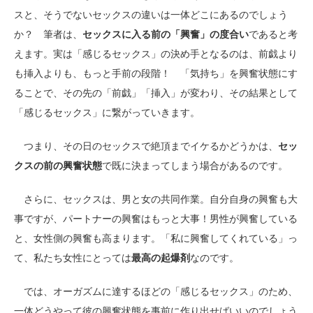
スと、そうでないセックスの違いは一体どこにあるのでしょう
か？ 筆者は、
セックスに入る前の「興奮」の度合い
であると考
えます。実は「感じるセックス」の決め手となるのは、前戯より
も挿入よりも、もっと手前の段階！ 「気持ち」を興奮状態にす
ることで、その先の「前戯」「挿入」が変わり、その結果として
「感じるセックス」に繋がっていきます。
つまり、その日のセックスで絶頂までイケるかどうかは、
セッ
クスの前の興奮状態
で既に決まってしまう場合があるのです。
さらに、セックスは、男と女の共同作業。自分自身の興奮も大
事ですが、パートナーの興奮はもっと大事！男性が興奮している
と、女性側の興奮も高まります。「私に興奮してくれている」っ
て、私たち女性にとっては
最高の起爆剤
なのです。
では、オーガズムに達するほどの「感じるセックス」のため、
一体どうやって彼の興奮状態を事前に作り出せばいいのでしょう