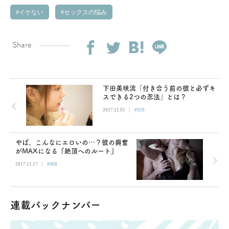
イケない
セックスの悩み
Share
下田美咲流「付き合う前の彼と必ずキ
スできる2つの忍法」とは？
|
2017.11.01
#020
やば、こんなにエロいの…？彼の興奮
がMAXになる『絶頂へのルート』
|
2017.11.17
#068
連載バックナンバー