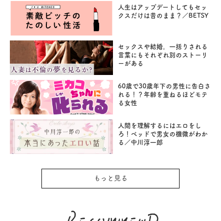
人生はアップデートしてもセッ
クスだけは昔のまま？／BETSY
セックスや結婚。一括りされる
言葉にもそれぞれ別のストーリ
ーがある
60歳で30歳年下の男性に告白さ
れる！？年齢を重ねるほどモテ
る女性
人間を理解するにはエロをし
ろ！ベッドで男女の機微がわか
る／中川淳一郎
もっと見る