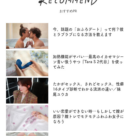
おすすめPR
今、話題の「おふろデート」って何？彼
とラブラブになる方法を教えます
加熱機能がヤバい…最高のイカせマシー
ン青い吸うやつ『Tara S 2代目』を使っ
てみた
たかがセックス。されどセックス。性癖
16タイプ診断でわかる流派の違い／妹
尾ユウカ
いい恋愛ができない時…もしかして膣が
原因？膣トレでモテモテふわふわ女子に
なろう