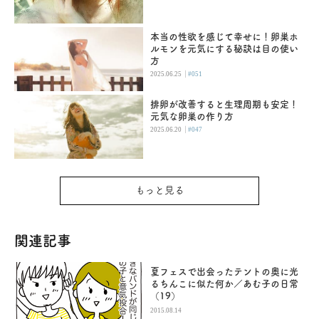
本当の性欲を感じて幸せに！卵巣ホ
ルモンを元気にする秘訣は目の使い
方
|
2025.06.25
#051
排卵が改善すると生理周期も安定！
元気な卵巣の作り方
|
2025.06.20
#047
もっと見る
関連記事
夏フェスで出会ったテントの奥に光
るちんこに似た何か／あむ子の日常
（19）
2015.08.14