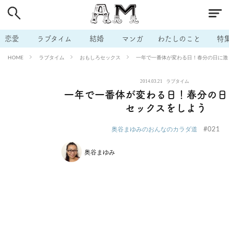
# 付き合いたい
# 男の本音
# セフレ
# 浮気
# 不倫
# 出会う方法
# マッチングアプリ
# ラブグッズ
# 体の相
恋愛
ラブタイム
結婚
マンガ
わたしのこと
特
# イケない
# ビッチの話
# エロスポット
# キャリア
ラブタイム
おもしろセックス
一年で一番体が変わる日！春分の日に激
HOME
# 恋愛相談
# モテテク
# セフレから本命へ
# 結婚したい
2014.03.21
ラブタイム
# セフレがほしい
# 夫婦の悩み
# おもしろライフ
一年で一番体が変わる日！春分の日
セックスをしよう
#021
奥谷まゆみのおんなのカラダ道
奥谷まゆみ