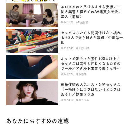
エロメンのとろけるような愛撫に一
同大興奮！初めてのAV鑑賞女子会に
潜入（前編）
|
2014.11.21
AM編集部
セックスしたら人間関係はぶっ壊れ
る？2人で乗り越えた激務／中川淳一
郎
|
2021.02.08
中川淳一郎
ネットで出会った男性100人以上！
セックスは異性と仲良くなるための
ツール／アダルト業界で働く女性の
性事情（4）
|
2014.07.22
遠藤遊佐
歌舞伎町の人気ホストと初セックス
「一晩限りにラブはないけどラフは
ある」／妹尾ユウカ
|
2020.10.14
妹尾ユウカ
あなたにおすすめの連載