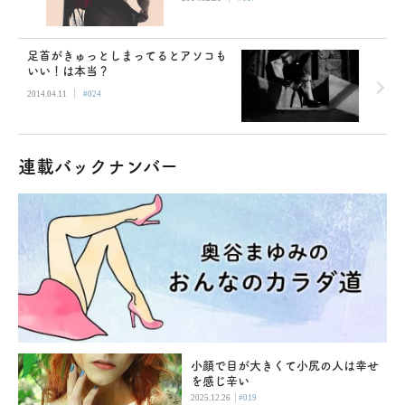
足首がきゅっとしまってるとアソコも
いい！は本当？
|
2014.04.11
#024
連載バックナンバー
小顔で目が大きくて小尻の人は幸せ
を感じ辛い
|
2025.12.26
#019