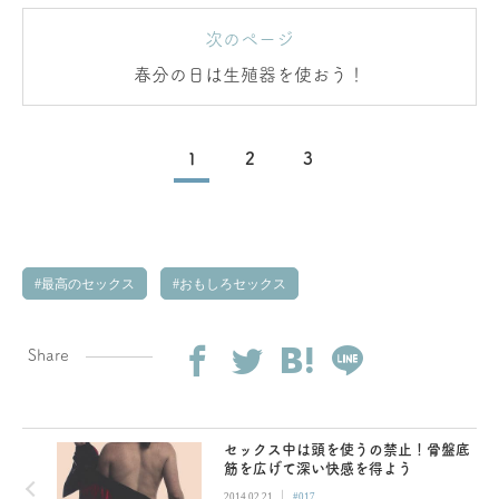
次のページ
春分の日は生殖器を使おう！
1
2
3
最高のセックス
おもしろセックス
Share
セックス中は頭を使うの禁止！骨盤底
筋を広げて深い快感を得よう
|
2014.02.21
#017