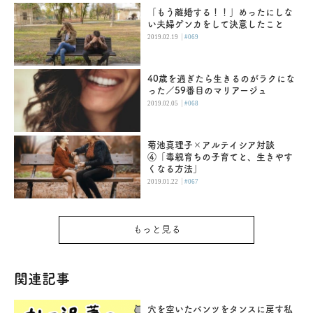
「もう離婚する！！」めったにしな
い夫婦ゲンカをして決意したこと
|
2019.02.19
#069
40歳を過ぎたら生きるのがラクにな
った／59番目のマリアージュ
|
2019.02.05
#068
菊池真理子×アルテイシア対談
④「毒親育ちの子育てと、生きやす
くなる方法」
|
2019.01.22
#067
もっと見る
関連記事
穴を空いたパンツをタンスに戻す私