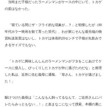
当時まだ子猫だったラーメンマンがケースの中にいて、トカゲ
の姿はなかった。
「寝ている間にザ・フライ的な現象が…？」と戦慄したが（80
年代ホラー映画を観て育った世代）、わが家にそんな最先端の物
質転送装置はないし、トカゲは体長約20センチで子猫が丸飲みで
きるサイズでもない。
「トカゲに興味しんしんのラーメンマンがフタをこじあけてケ
ースに侵入し、びっくりしたトカゲが外に逃げたのだな」と推理
した私は、近所に住む義母に通報。「母さん、トカゲが逃げまし
た！」
駆けつけた義母は「こんなもん飼ってるなんて、ご近所さんにバ
レたらみっともない…！」と血まなこになって捜索、本棚の裏に