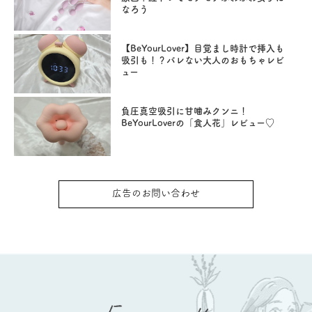
なろう
【BeYourLover】目覚まし時計で挿入も
吸引も！？バレない大人のおもちゃレビ
ュー
負圧真空吸引に甘噛みクンニ！
BeYourLoverの「食人花」レビュー♡
広告のお問い合わせ