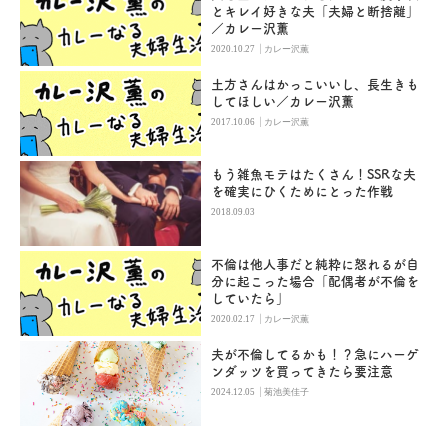
とキレイ好きな夫「夫婦と断捨離」
／カレー沢薫
|
2020.10.27
カレー沢薫
土方さんはかっこいいし、長生きも
してほしい／カレー沢薫
|
2017.10.06
カレー沢薫
もう雑魚モテはたくさん！SSRな夫
を確実にひくためにとった作戦
2018.09.03
不倫は他人事だと純粋に怒れるが自
分に起こった場合「配偶者が不倫を
していたら」
|
2020.02.17
カレー沢薫
夫が不倫してるかも！？急にハーゲ
ンダッツを買ってきたら要注意
|
2024.12.05
菊池美佳子