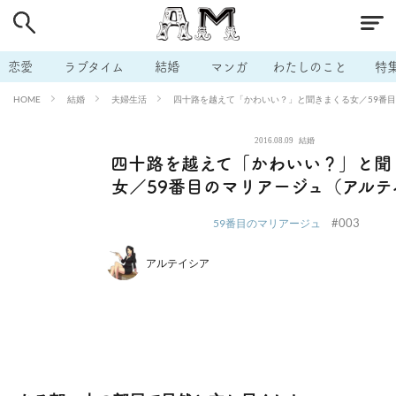
# 付き合いたい
# 男の本音
# セフレ
# 浮気
# 不倫
# 出会う方法
# マッチングアプリ
# ラブグッズ
# 体の相
恋愛
ラブタイム
結婚
マンガ
わたしのこと
特
# イケない
# ビッチの話
# エロスポット
# キャリア
結婚
夫婦生活
四十路を越えて「かわいい？」と聞きまくる女／59番
HOME
# 恋愛相談
# モテテク
# セフレから本命へ
# 結婚したい
2016.08.09
結婚
# セフレがほしい
# 夫婦の悩み
# おもしろライフ
四十路を越えて「かわいい？」と聞
女／59番目のマリアージュ（アルテ
#003
59番目のマリアージュ
アルテイシア