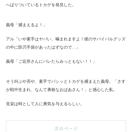
へばりついているトカゲを発見した。
義母「捕まえるよ！」
アル「いや素手はヤバい、噛まれますよ！彼のサバイバルグッズ
の中に防刃手袋があったはずなので…」
義母「ご近所さんにバレたらみっともない！！」
そう叫ぶや否や、素手でパシッとトカゲを捕まえた義母。「さす
が戦中生まれ、なんて勇敢なおばあさん！」と感心した私。
見栄は時として人に勇気を与えるらしい。
次のページ