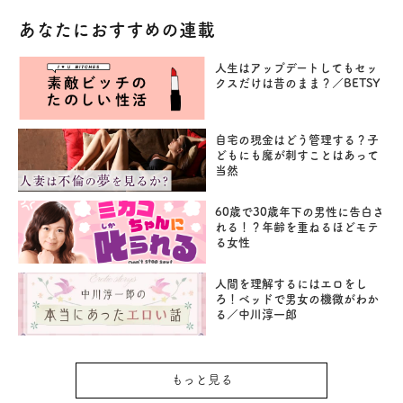
あなたにおすすめの連載
人生はアップデートしてもセッ
クスだけは昔のまま？／BETSY
自宅の現金はどう管理する？子
どもにも魔が刺すことはあって
当然
60歳で30歳年下の男性に告白さ
れる！？年齢を重ねるほどモテ
る女性
人間を理解するにはエロをし
ろ！ベッドで男女の機微がわか
る／中川淳一郎
もっと見る