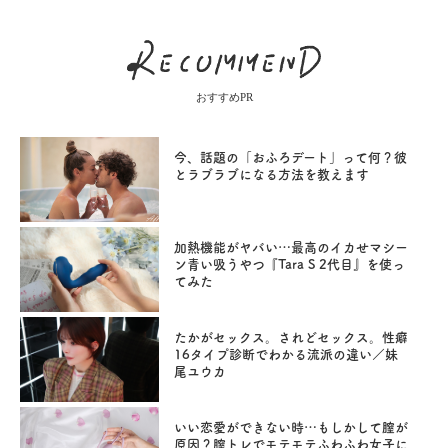
おすすめPR
今、話題の「おふろデート」って何？彼
とラブラブになる方法を教えます
加熱機能がヤバい…最高のイカせマシー
ン青い吸うやつ『Tara S 2代目』を使っ
てみた
たかがセックス。されどセックス。性癖
16タイプ診断でわかる流派の違い／妹
尾ユウカ
いい恋愛ができない時…もしかして膣が
原因？膣トレでモテモテふわふわ女子に