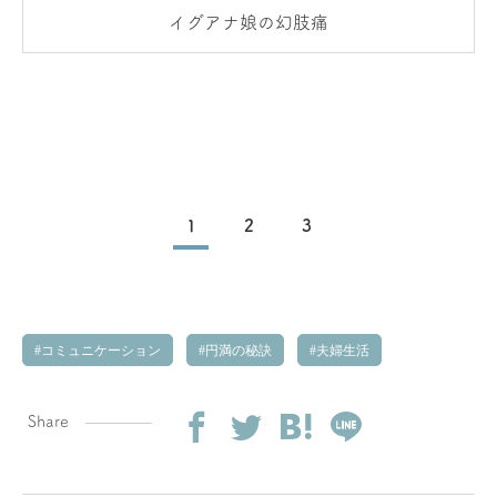
イグアナ娘の幻肢痛
1
2
3
コミュニケーション
円満の秘訣
夫婦生活
Share