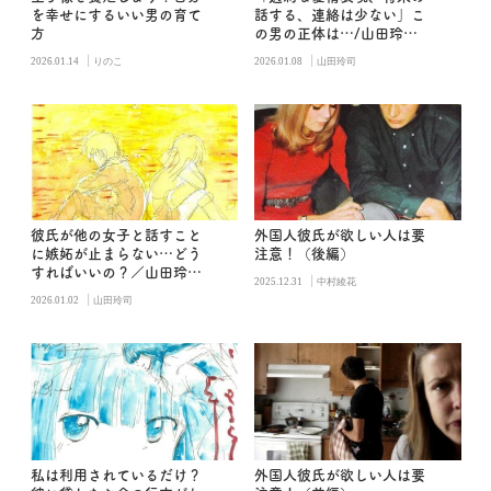
を幸せにするいい男の育て
話する、連絡は少ない」こ
方
の男の正体は…/山田玲司
の男子更衣室
|
|
2026.01.14
りのこ
2026.01.08
山田玲司
彼氏が他の女子と話すこと
外国人彼氏が欲しい人は要
に嫉妬が止まらない…どう
注意！（後編）
すればいいの？／山田玲司
|
2025.12.31
中村綾花
の男子更衣室
|
2026.01.02
山田玲司
私は利用されているだけ？
外国人彼氏が欲しい人は要