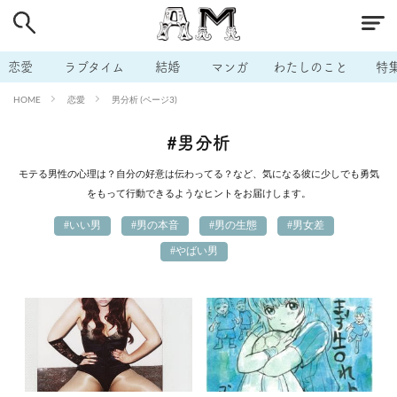
# 付き合いたい
# 男の本音
# セフレ
# 浮気
# 不倫
# 出会う方法
# マッチングアプリ
恋愛
ラブタイム
結婚
マンガ
わたしのこと
特
# ラブグッズ
# 体の相性
# イケない
恋愛
男分析 (ページ3)
HOME
# ビッチの話
# エロスポット
# キャリア
#男分析
# 恋愛相談
# モテテク
# セフレから本命へ
モテる男性の心理は？自分の好意は伝わってる？など、気になる彼に少しでも勇気
# 結婚したい
# セフレがほしい
# 夫婦の悩み
をもって行動できるようなヒントをお届けします。
# おもしろライフ
#いい男
#男の本音
#男の生態
#男女差
#やばい男