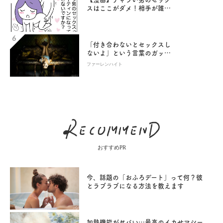
スはここがダメ！相手が誰で
も同じのルーティンセックス
／あむ子の日常
「付き合わないとセックスし
ないよ」という言葉のガッカ
リ感
ファーレンハイト
おすすめPR
今、話題の「おふろデート」って何？彼
とラブラブになる方法を教えます
加熱機能がヤバい…最高のイカせマシー