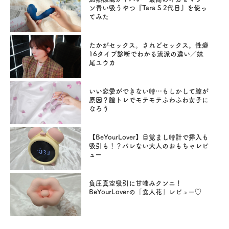
ン青い吸うやつ『Tara S 2代目』を使っ
てみた
たかがセックス。されどセックス。性癖
16タイプ診断でわかる流派の違い／妹
尾ユウカ
いい恋愛ができない時…もしかして膣が
原因？膣トレでモテモテふわふわ女子に
なろう
【BeYourLover】目覚まし時計で挿入も
吸引も！？バレない大人のおもちゃレビ
ュー
負圧真空吸引に甘噛みクンニ！
BeYourLoverの「食人花」レビュー♡