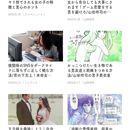
ヤリ捨てされる女の子の特
女から告白しても大事にさ
徴と男心のホンネ
れます！ゲーム恋愛をする
男を避けろ/山田玲司の男
|
2026.01.28
ファーレンハイト
子更衣室
|
2026.01.28
山田玲司
彼関係のSNSをダークサイ
かっこつけたい生き物であ
ドに落ちずに正しく読む方
る男友達と距離をつめる方
法/恋の下克上！本命女子
法/山田玲司の男子更衣室
に昇格する秘密
|
|
2026.01.21
トイアンナ
2026.01.17
山田玲司
王子様を養殖しよう！自分
「過剰な愛情表現、将来の