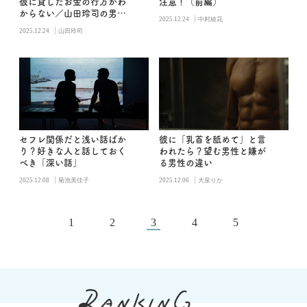
彼に貸したお金の行方がわ
注意！（前編）
からない／山田玲司の男子
|
2025.12.24
中村綾花
更衣室
|
2025.12.24
山田玲司
セフレ関係だと浅い話ばか
彼に「乳首を舐めて」と言
り？好きな人と話しておく
われたら？望む男性と嫌が
べき「深い話」
る男性の違い
|
|
2025.12.08
菊池美佳子
2025.12.06
大泉りか
1
2
3
4
5