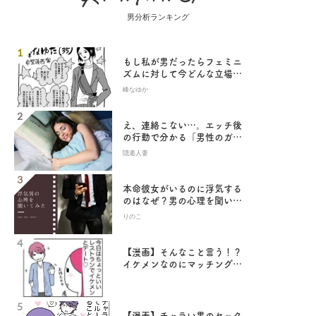
男分析ランキング
もし私が男だったらフェミニ
ズムに対して今どんな立場を
とったか／峰なゆか・卒業♡
峰なゆか
アラサーちゃん
え、連絡こない…。エッチ後
の行動で分かる「男性のガチ
恋度」
隠遁人妻
本命彼女がいるのに浮気する
のはなぜ？男の心理を聞いて
みた
りのこ
【漫画】そんなこと言う！？
イケメンなのにマッチングア
プリにいる理由わかるありえ
ない発言／あむ子の日常
【漫画】チャラい男のセック