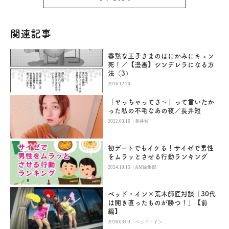
関連記事
寡黙な王子さまのはにかみにキュン
死！／【漫画】シンデレラになる方
法（3）
2016.12.20
「ヤっちゃってさ〜」って言いたか
った私の不毛なあの夜／長井短
|
2022.03.16
長井短
初デートでもイケる！サイゼで男性
をムラッとさせる行動ランキング
|
2024.10.15
AM編集部
ベッド・イン×荒木師匠対談「30代
は開き直ったものが勝つ！」【前
編】
|
2016.03.03
ベッド・イン