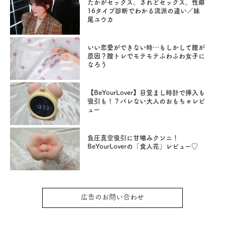
たかがセックス。されどセックス。性癖
16タイプ診断でわかる流派の違い／妹
尾ユウカ
いい恋愛ができない時…もしかして膣が
原因？膣トレでモテモテふわふわ女子に
なろう
【BeYourLover】目覚まし時計で挿入も
吸引も！？バレない大人のおもちゃレビ
ュー
負圧真空吸引に甘噛みクンニ！
BeYourLoverの「食人花」レビュー♡
広告のお問い合わせ