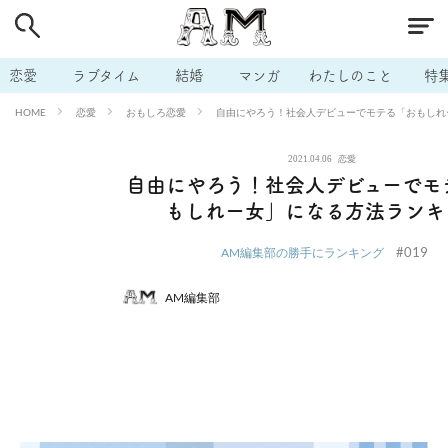
# 付き合いたい
# 男の本音
# セフレ
# 浮気
# 不倫
# 出会う方法
# マッチングアプリ
# ラブグッズ
# 体の相
恋愛
ラブタイム
結婚
マンガ
わたしのこと
特
# イケない
# ビッチの話
# エロスポット
# キャリア
恋愛
おもしろ恋愛
自由にやろう！社会人デビューでモテる「おもしれ
HOME
# 恋愛相談
# モテテク
# セフレから本命へ
# 結婚したい
2021.04.06
恋愛
# セフレがほしい
# 夫婦の悩み
# おもしろライフ
自由にやろう！社会人デビューでモ
もしれー女」になる方法ランキ
#019
AM編集部の勝手にランキング
AM編集部