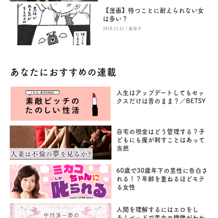
【漫画】待つことに耐えられない女
は多い？
|
2018.11.15
黄身子
あなたにおすすめの連載
人生はアップデートしてもセッ
クスだけは昔のまま？／BETSY
自宅の現金はどう管理する？子
どもにも魔が刺すことはあって
当然
60歳で30歳年下の男性に告白さ
れる！？年齢を重ねるほどモテ
る女性
人間を理解するにはエロをし
ろ！ベッドで男女の機微がわか