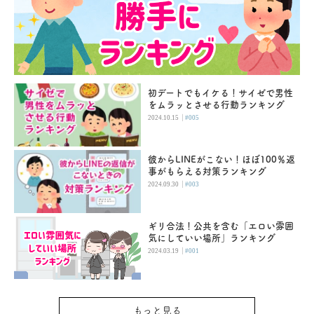
初デートでもイケる！サイゼで男性
をムラッとさせる行動ランキング
|
2024.10.15
#005
彼からLINEがこない！ほぼ100％返
事がもらえる対策ランキング
|
2024.09.30
#003
ギリ合法！公共を含む「エロい雰囲
気にしていい場所」ランキング
|
2024.03.19
#001
もっと見る