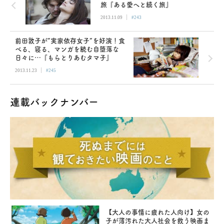
旅『ある愛へと続く旅』
|
2013.11.09
#243
前田敦子が“実家依存女子”を好演！食
べる、寝る、マンガを読む自堕落な
日々に…『もらとりあむタマ子』
|
2013.11.23
#245
連載バックナンバー
【大人の事情に疲れた人向け】女の
子が薄汚れた大人社会を救う映画ま