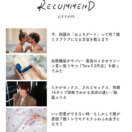
おすすめPR
今、話題の「おふろデート」って何？彼
とラブラブになる方法を教えます
加熱機能がヤバい…最高のイカせマシー
ン青い吸うやつ『Tara S 2代目』を使っ
てみた
たかがセックス。されどセックス。性癖
16タイプ診断でわかる流派の違い／妹
尾ユウカ
いい恋愛ができない時…もしかして膣が
原因？膣トレでモテモテふわふわ女子に
なろう