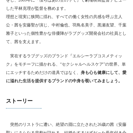
をし、2009年に『僕らはあの空の下で』で劇場映画監督デビュー
した平林克理が監督を務めます。
理想と現実に狭間に揺れ、すべての働く女性の共感を呼ぶ主人
公・茜を安藤聖が演じ、中村倫也、羽鳥名美子、黒瀬友望、千葉
雅子といった個性豊かな俳優陣がラブグッズ開発会社の社員とし
て、茜を支えます。
実在するラブグッズのブランド『エルシーラブコスメティッ
ク』をモチーフに描かれる、“セクシャルヘルスケア”の世界。単
にエッチするためだけの道具ではなく、
身も心も健康にして、愛
に溢れた生活を提供するブランドの中身を覗いてみましょう。
ストーリー
突然のリストラに遭い、絶望の淵に立たされた26歳の茜（安藤
聖）にさらなる悲劇が訪れる。結婚をするはずだった長年付き合