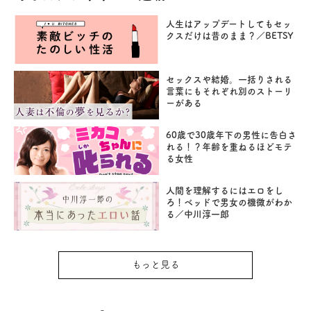
人生はアップデートしてもセッ
クスだけは昔のまま？／BETSY
セックスや結婚。一括りされる
言葉にもそれぞれ別のストーリ
ーがある
60歳で30歳年下の男性に告白さ
れる！？年齢を重ねるほどモテ
る女性
人間を理解するにはエロをし
ろ！ベッドで男女の機微がわか
る／中川淳一郎
もっと見る