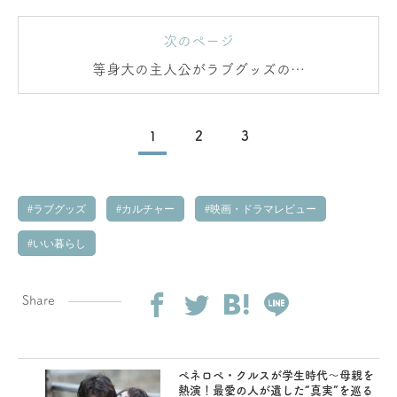
次のページ
等身大の主人公がラブグッズの開
発に目覚めるまで
1
2
3
ラブグッズ
カルチャー
映画・ドラマレビュー
いい暮らし
Share
ペネロペ・クルスが学生時代～母親を
熱演！最愛の人が遺した“真実”を巡る