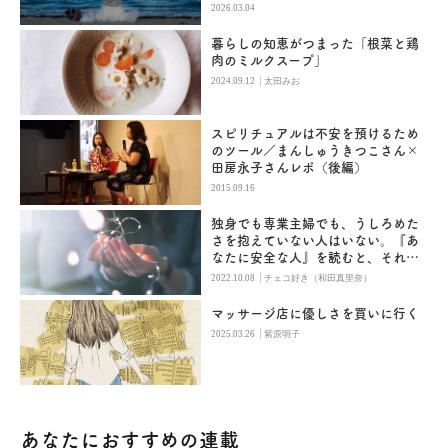
2026.03.04
暮らしの知恵がつまった「根菜と鶏
肉のミルクスープ」
|
2024.09.12
太田みお
スピリチュアルは不安を預けるため
のツール／まんしゅうきつこさん×
田房永子さんレポ（後編）
2015.09.16
独身でも専業主婦でも、うしろめた
さを抱えていない人はいない。『あ
なたに安全な人』を読むと、それが
わかる。
|
2022.10.08
チェコ好き（和田真里奈）
マッサージ店に優しさを買いに行く
|
2025.03.26
紫原明子
あなたにおすすめの連載