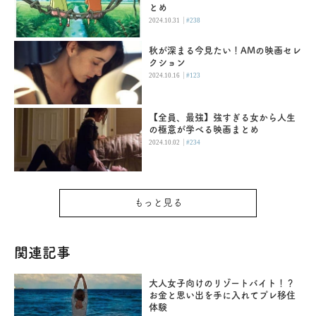
とめ
|
2024.10.31
#238
秋が深まる今見たい！AMの映画セレ
クション
|
2024.10.16
#123
【全員、最強】強すぎる女から人生
の極意が学べる映画まとめ
|
2024.10.02
#234
もっと見る
関連記事
大人女子向けのリゾートバイト！？
お金と思い出を手に入れてプレ移住
体験