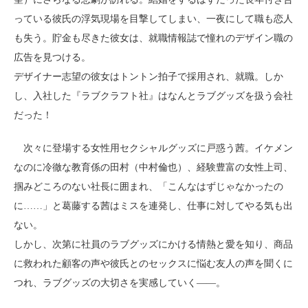
っている彼氏の浮気現場を目撃してしまい、一夜にして職も恋人
も失う。貯金も尽きた彼女は、就職情報誌で憧れのデザイン職の
広告を見つける。
デザイナー志望の彼女はトントン拍子で採用され、就職。しか
し、入社した『ラブクラフト社』はなんとラブグッズを扱う会社
だった！
次々に登場する女性用セクシャルグッズに戸惑う茜。イケメン
なのに冷徹な教育係の田村（中村倫也）、経験豊富の女性上司、
掴みどころのない社長に囲まれ、「こんなはずじゃなかったの
に……」と葛藤する茜はミスを連発し、仕事に対してやる気も出
ない。
しかし、次第に社員のラブグッズにかける情熱と愛を知り、商品
に救われた顧客の声や彼氏とのセックスに悩む友人の声を聞くに
つれ、ラブグッズの大切さを実感していく――。