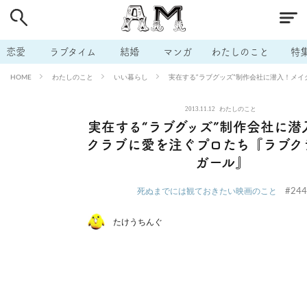
# 付き合いたい
# 男の本音
# セフレ
# 浮気
# 不倫
# 出会う方法
# マッチングアプリ
# ラブグッズ
# 体の相
恋愛
ラブタイム
結婚
マンガ
わたしのこと
特
# イケない
# ビッチの話
# エロスポット
# キャリア
わたしのこと
いい暮らし
実在する“ラブグッズ”制作会社に潜入！メ
HOME
# 恋愛相談
# モテテク
# セフレから本命へ
# 結婚したい
2013.11.12
わたしのこと
# セフレがほしい
# 夫婦の悩み
# おもしろライフ
実在する“ラブグッズ”制作会社に潜
クラブに愛を注ぐプロたち『ラブク
ガール』
#244
死ぬまでには観ておきたい映画のこと
たけうちんぐ