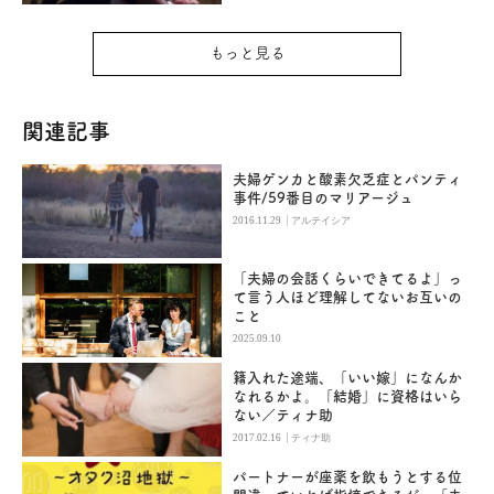
もっと見る
関連記事
夫婦ゲンカと酸素欠乏症とパンティ
事件/59番目のマリアージュ
|
2016.11.29
アルテイシア
「夫婦の会話くらいできてるよ」っ
て言う人ほど理解してないお互いの
こと
2025.09.10
籍入れた途端、「いい嫁」になんか
なれるかよ。「結婚」に資格はいら
ない／ティナ助
|
2017.02.16
ティナ助
パートナーが座薬を飲もうとする位