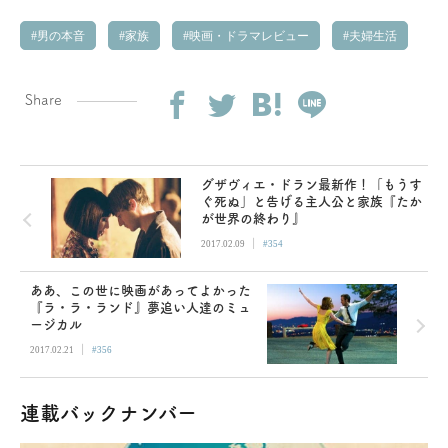
男の本音
家族
映画・ドラマレビュー
夫婦生活
Share
グザヴィエ・ドラン最新作！「もうす
ぐ死ぬ」と告げる主人公と家族『たか
が世界の終わり』
|
2017.02.09
#354
ああ、この世に映画があってよかった
『ラ・ラ・ランド』夢追い人達のミュ
ージカル
|
2017.02.21
#356
連載バックナンバー