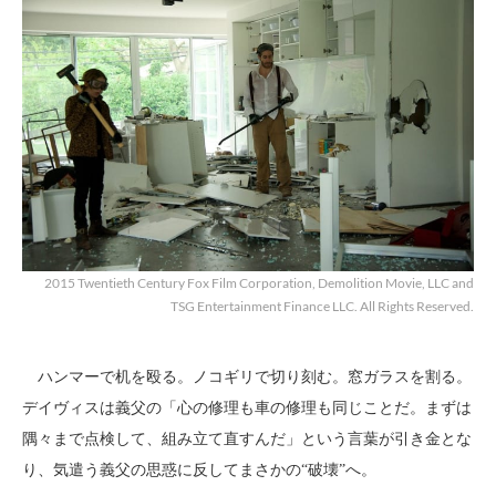
2015 Twentieth Century Fox Film Corporation, Demolition Movie, LLC and
TSG Entertainment Finance LLC. All Rights Reserved.
ハンマーで机を殴る。ノコギリで切り刻む。窓ガラスを割る。
デイヴィスは義父の「心の修理も車の修理も同じことだ。まずは
隅々まで点検して、組み立て直すんだ」という言葉が引き金とな
り、気遣う義父の思惑に反してまさかの“破壊”へ。