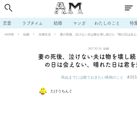
# 付き合いたい
# 男の本音
# セフレ
# 浮気
# 不倫
# 出会う方法
# マッチングアプリ
# ラブグッズ
# 体の相
恋愛
ラブタイム
結婚
マンガ
わたしのこと
特
# イケない
# ビッチの話
# エロスポット
# キャリア
結婚
夫婦生活
妻の死後、泣けない夫は物を壊し続けた『雨の日は会え
HOME
# 恋愛相談
# モテテク
# セフレから本命へ
# 結婚したい
2017.02.16
結婚
# セフレがほしい
# 夫婦の悩み
# おもしろライフ
妻の死後、泣けない夫は物を壊し続
の日は会えない、晴れた日は君を
#355
死ぬまでには観ておきたい映画のこと
たけうちんぐ