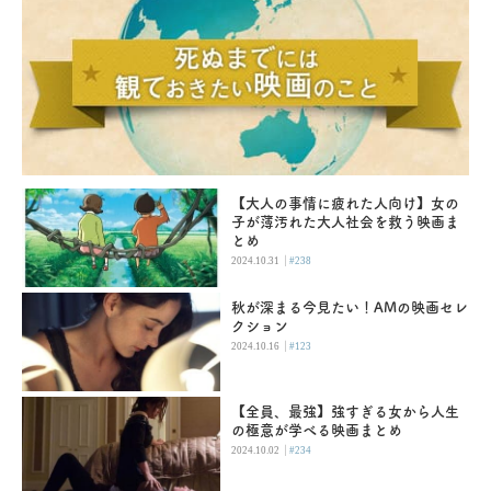
【大人の事情に疲れた人向け】女の
子が薄汚れた大人社会を救う映画ま
とめ
|
2024.10.31
#238
秋が深まる今見たい！AMの映画セレ
クション
|
2024.10.16
#123
【全員、最強】強すぎる女から人生
の極意が学べる映画まとめ
|
2024.10.02
#234