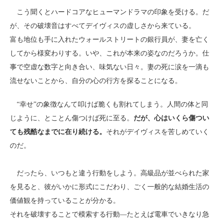
こう聞くとハードコアなヒューマンドラマの印象を受ける。だ
が、その破壊音はすべてデイヴィスの虚しさから来ている。
富も地位も手に入れたウォールストリートの銀行員が、妻を亡く
してから様変わりする。いや、これが本来の姿なのだろうか。仕
事で空虚な数字と向き合い、味気ない日々。妻の死に涙を一滴も
流せないことから、自分の心の行方を探ることになる。
“幸せ”の象徴なんて叩けば脆くも割れてしまう。人間の体と同
じように、とことん傷つけば死に至る。
だが、心はいくら傷つい
ても残酷なまでに在り続ける。
それがデイヴィスを苦しめていく
のだ。
だったら、いつもと違う行動をしよう。高級品が並べられた家
を見ると、彼がいかに形式にこだわり、ごく一般的な結婚生活の
価値観を持っていることが分かる。
それを破壊することで模索する行動―たとえば電車でいきなり急