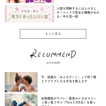
人間を理解するにはエロをし
ろ！ベッドで男女の機微がわか
る／中川淳一郎
もっと見る
おすすめPR
今、話題の「おふろデート」って何？彼
とラブラブになる方法を教えます
加熱機能がヤバい…最高のイカせマシー
ン青い吸うやつ『Tara S 2代目』を使っ