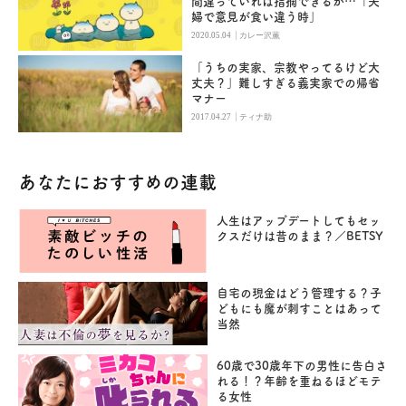
間違っていれば指摘できるが…「夫
婦で意見が食い違う時」
|
2020.05.04
カレー沢薫
「うちの実家、宗教やってるけど大
丈夫？」難しすぎる義実家での帰省
マナー
|
2017.04.27
ティナ助
あなたにおすすめの連載
人生はアップデートしてもセッ
クスだけは昔のまま？／BETSY
自宅の現金はどう管理する？子
どもにも魔が刺すことはあって
当然
60歳で30歳年下の男性に告白さ
れる！？年齢を重ねるほどモテ
る女性