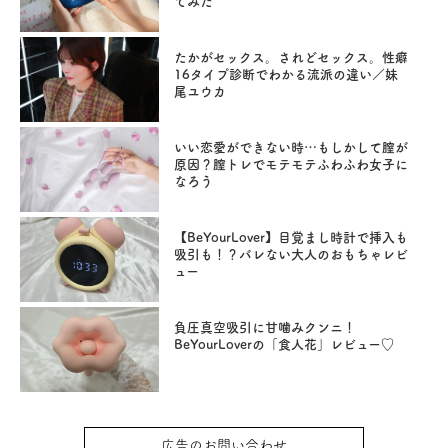
てみた
たかがセックス。されどセックス。性癖
16タイプ診断でわかる流派の違い／妹
尾ユウカ
いい恋愛ができない時…もしかして膣が
原因？膣トレでモテモテふわふわ女子に
なろう
【BeYourLover】目覚まし時計で挿入も
吸引も！？バレない大人のおもちゃレビ
ュー
負圧真空吸引に甘噛みクンニ！
BeYourLoverの「食人花」レビュー♡
広告のお問い合わせ