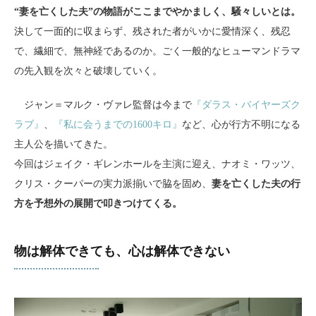
“妻を亡くした夫”の物語がここまでやかましく、騒々しいとは。
決して一面的に収まらず、残された者がいかに愛情深く、残忍
で、繊細で、無神経であるのか。ごく一般的なヒューマンドラマ
の先入観を次々と破壊していく。
ジャン＝マルク・ヴァレ監督は今まで
『ダラス・バイヤーズク
ラブ』
、
『私に会うまでの1600キロ』
など、心が行方不明になる
主人公を描いてきた。
今回はジェイク・ギレンホールを主演に迎え、ナオミ・ワッツ、
クリス・クーパーの実力派揃いで脇を固め、
妻を亡くした夫の行
方を予想外の展開で叩きつけてくる。
物は解体できても、心は解体できない