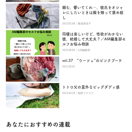
頼む、響いてくれ…。彼氏をオシャ
レにしたいときは服を贈って褒め殺
し
|
2023.05.08
菊池美佳子
同棲は楽しいけど、性欲がわかない
彼。結婚して大丈夫？／AM編集部セ
ルフお悩み相談
|
2023.08.06
AM編集部
vol.37 ”ウーツェ”のピンクブーケ
2012.09.01
トトロ父の意外なビッグダディ感
|
2013.04.28
福田フクスケ
あなたにおすすめの連載