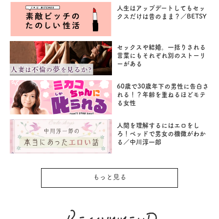
人生はアップデートしてもセッ
クスだけは昔のまま？／BETSY
セックスや結婚。一括りされる
言葉にもそれぞれ別のストーリ
ーがある
60歳で30歳年下の男性に告白さ
れる！？年齢を重ねるほどモテ
る女性
人間を理解するにはエロをし
ろ！ベッドで男女の機微がわか
る／中川淳一郎
もっと見る