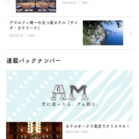
|
2012.02.21
#003
アマルフィ唯一の五つ星ホテル『サン
タ・カテリーナ』
|
2012.03.10
#005
連載バックナンバー
ホテルオークラ東京でクリスマス！
|
2012.11.05
#041