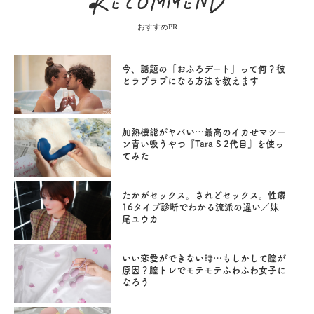
おすすめPR
今、話題の「おふろデート」って何？彼
とラブラブになる方法を教えます
加熱機能がヤバい…最高のイカせマシー
ン青い吸うやつ『Tara S 2代目』を使っ
てみた
たかがセックス。されどセックス。性癖
16タイプ診断でわかる流派の違い／妹
尾ユウカ
いい恋愛ができない時…もしかして膣が
原因？膣トレでモテモテふわふわ女子に
なろう