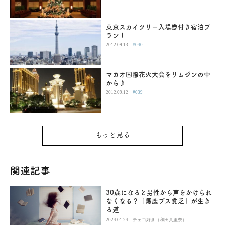
東京スカイツリー入場券付き宿泊プ
ラン！
|
2012.09.13
#040
マカオ国際花火大会をリムジンの中
から♪
|
2012.09.12
#039
もっと見る
関連記事
30歳になると男性から声をかけられ
なくなる？「馬鹿ブス貧乏」が生き
る道
|
2024.01.24
チェコ好き（和田真里奈）