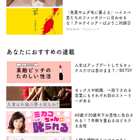
「角質やムダ毛に萎える」ハイスペ
男たちのファンタジーに合わせる
な！アルテイシア×ぱぷりこ対談②
|
2016.06.01
アルテイシア
あなたにおすすめの連載
人生はアップデートしてもセッ
クスだけは昔のまま？／BETSY
セックスや結婚。一括りされる
言葉にもそれぞれ別のストーリ
ーがある
60歳で30歳年下の男性に告白さ
れる！？年齢を重ねるほどモテ
る女性