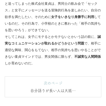
と送ってしまった株式会社童貞は、男同士の飲み会で「セック
ス」と女子にメッセージを送る冒険的行為を楽しみたい、自分の
欲求を満たしたい、そのために
女子をいきなり身勝手に利用
して
いるのだ。その行為で、小学校のときに教わった「相手の気持ち
を思いやろう」ができてない。
そしてこれは、女子にモテるとかモテないとかいう話の前に、
誠
実なコミュニケーションが取れるかどうかという問題
で、相手に
適切な興味、関心をもてない、相手の気持ちを思いやることがで
きない童貞マインドでは、男女関係に限らず、
不誠実な人間関係
しか育めないのだ。
次のページ
自分語りが長い人は大抵…