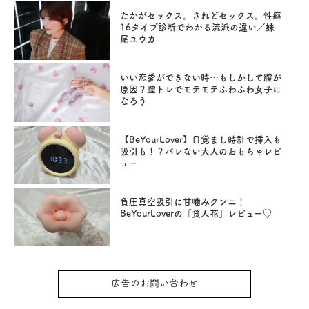
たかがセックス。されどセックス。性癖
16タイプ診断でわかる流派の違い／妹
尾ユウカ
いい恋愛ができない時…もしかして膣が
原因？膣トレでモテモテふわふわ女子に
なろう
【BeYourLover】目覚まし時計で挿入も
吸引も！？バレない大人のおもちゃレビ
ュー
負圧真空吸引に甘噛みクンニ！
BeYourLoverの「食人花」レビュー♡
広告のお問い合わせ