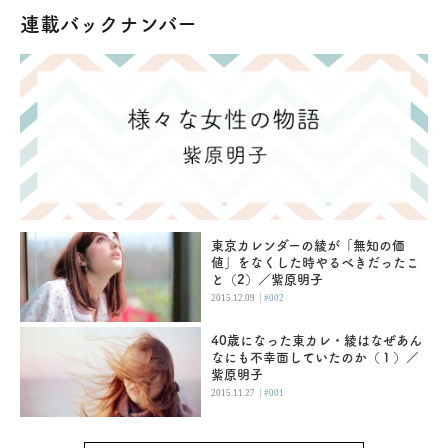
連載バックナンバー
東京カレンダーの綾が「無知の価
値」をなくした時やるべきだったこ
と（2）／紫原明子
|
2015.12.09
#002
40歳になった東カレ・綾はなぜあん
なにも不幸面していたのか（１）／
紫原明子
|
2015.11.27
#001