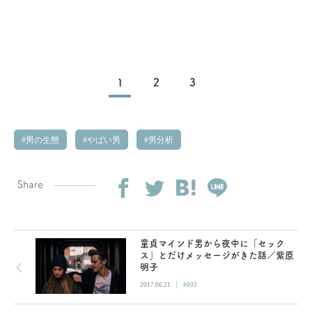
1
2
3
男の生態
やばい男
男分析
Share
童貞マインド男から夜中に「セック
ス」とだけメッセージがきた話／紫原
明子
|
2017.06.21
#003