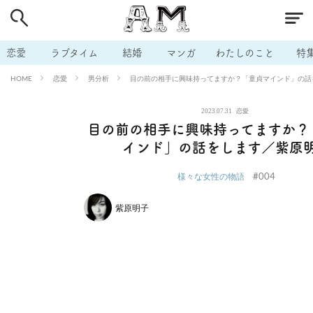
# 付き合いたい
# 男の本音
# セフレ
# 浮気
# 不倫
# 出会う方法
# マッチングアプリ
# ラブグッズ
# 体の相
恋愛
ラブタイム
結婚
マンガ
わたしのこと
特
# イケない
# ビッチの話
# エロスポット
# キャリア
恋愛
男分析
目の前の相手に興味持ってますか？「童貞マインド」の話
HOME
# 恋愛相談
# モテテク
# セフレから本命へ
# 結婚したい
2023.07.31
恋愛
# セフレがほしい
# 夫婦の悩み
# おもしろライフ
目の前の相手に興味持ってますか？
インド」の話をします／紫原
#004
様々な女性の物語
紫原明子