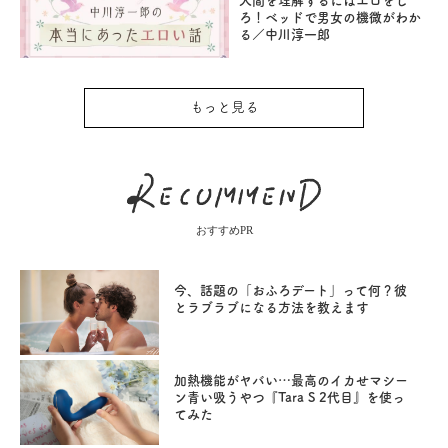
人間を理解するにはエロをし
ろ！ベッドで男女の機微がわか
る／中川淳一郎
もっと見る
おすすめPR
今、話題の「おふろデート」って何？彼
とラブラブになる方法を教えます
加熱機能がヤバい…最高のイカせマシー
ン青い吸うやつ『Tara S 2代目』を使っ
てみた