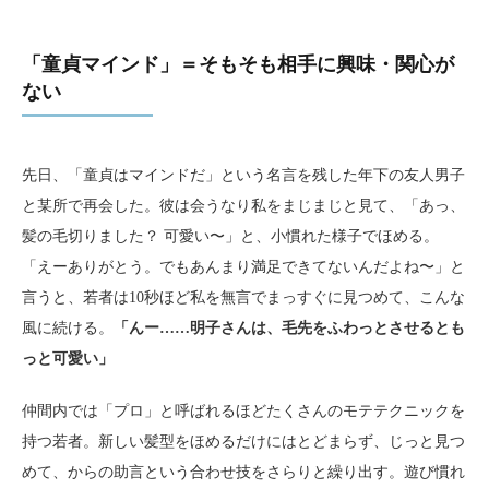
「童貞マインド」＝そもそも相手に興味・関心が
ない
先日、「童貞はマインドだ」という名言を残した年下の友人男子
と某所で再会した。彼は会うなり私をまじまじと見て、「あっ、
髪の毛切りました？ 可愛い〜」と、小慣れた様子でほめる。
「えーありがとう。でもあんまり満足できてないんだよね〜」と
言うと、若者は10秒ほど私を無言でまっすぐに見つめて、こんな
風に続ける。
「んー……明子さんは、毛先をふわっとさせるとも
っと可愛い」
仲間内では「プロ」と呼ばれるほどたくさんのモテテクニックを
持つ若者。新しい髪型をほめるだけにはとどまらず、じっと見つ
めて、からの助言という合わせ技をさらりと繰り出す。遊び慣れ