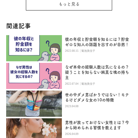
もっと見る
関連記事
彼の年収と貯金額を知るには？貯金
ゼロな知人の話題を出すのが自然！
|
2022.08.15
菊池美佳子
なぜ本命の経験人数は気になるの？
疑うことを知らない純真な魂の持ち
主
|
2022.07.04
菊池美佳子
世の中ダメ男ばかりではない！モテ
るけどダメな女の10の特徴
2023.04.08
男性が放っておけない女性とは？今
から始められる習慣を教えます
2026.04.09