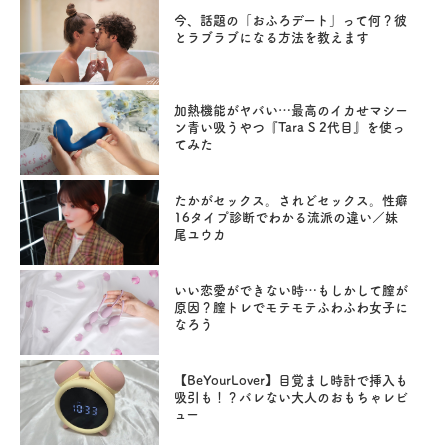
今、話題の「おふろデート」って何？彼
とラブラブになる方法を教えます
加熱機能がヤバい…最高のイカせマシー
ン青い吸うやつ『Tara S 2代目』を使っ
てみた
たかがセックス。されどセックス。性癖
16タイプ診断でわかる流派の違い／妹
尾ユウカ
いい恋愛ができない時…もしかして膣が
原因？膣トレでモテモテふわふわ女子に
なろう
【BeYourLover】目覚まし時計で挿入も
吸引も！？バレない大人のおもちゃレビ
ュー