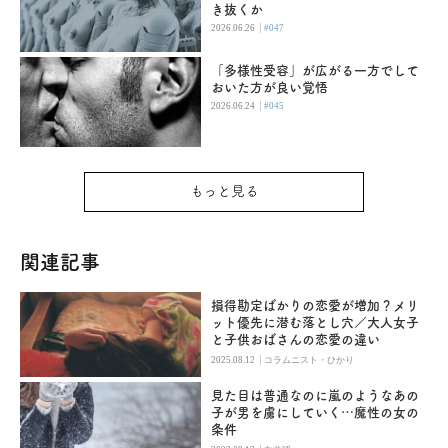
き抜くか
|
2026.06.26
#047
「多様性受容」が広がる一方でして
おいた方が良い覚悟
|
2026.06.24
#045
もっと見る
関連記事
損得勘定ばかりの恋愛が増加？メリ
ット優先に潜む落とし穴／大人女子
と子供おばさんの恋愛の違い
|
2025.08.12
コラムニスト・ひかり
見た目は普通なのに嵐のようなあの
子が男を虜にしていく…魔性の女の
条件