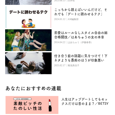
|
2023.08.13
白井瑶
こっちから誘えばいいんだけど、そ
れでも「デートに誘わせるテク」
|
2024.01.12
AM編集部
恋愛はルールなしスタイル自由の総
合格闘技／はあちゅうの女の本音
|
2014.04.22
はあちゅう（伊藤春香）
付き合う前の話題に気をつけて！下
ネタよりも愚痴のほうが印象悪い
|
2025.02.17
菊池美佳子
あなたにおすすめの連載
人生はアップデートしてもセッ
クスだけは昔のまま？／BETSY