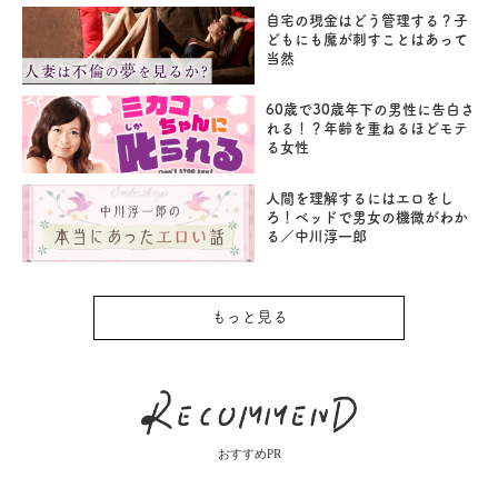
自宅の現金はどう管理する？子
どもにも魔が刺すことはあって
当然
60歳で30歳年下の男性に告白さ
れる！？年齢を重ねるほどモテ
る女性
人間を理解するにはエロをし
ろ！ベッドで男女の機微がわか
る／中川淳一郎
もっと見る
おすすめPR