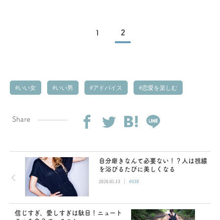
1
2
いい女
いい男
アドバイス
恋愛を楽しむ
Share
自分磨きなんて必要ない！？人は視線
を浴びるたびに美しくなる
|
2026.05.13
#038
信じすぎ、愛しすぎは駄目！ニュート