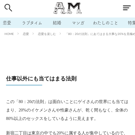
# 付き合いたい
# 男の本音
# セフレ
# 浮気
# 不倫
# 出会う方法
# マッチングアプリ
恋愛
ラブタイム
結婚
マンガ
わたしのこと
特
# ラブグッズ
# 体の相性
# イケない
恋愛
恋愛を楽しむ
「80：20の法則」にあてはまる大事な20%を見極める
HOME
# ビッチの話
# エロスポット
# キャリア
# 恋愛相談
# モテテク
# セフレから本命へ
# 結婚したい
# セフレがほしい
# 夫婦の悩み
# おもしろライフ
仕事以外にも当てはまる法則
この「80：20の法則」は面白いことにゲイさんの世界にも当ては
まり、20%のイケメンさんや性豪さんが、乾く間もなく、全体の
80%以上のセックスをしているように見えます。
新宿二丁目は東京の中でも20%に属する人が集中しているので、