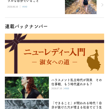
ラルな自分でいること
|
2026.06.10
#040
連載バックナンバー
ハラスメント乱立時代が到来 その
仕事観、もう時代遅れかも？
|
2026.07.10
#068
「できること」が問われる時代！自
分が抜けた穴が埋まる社会でどう生