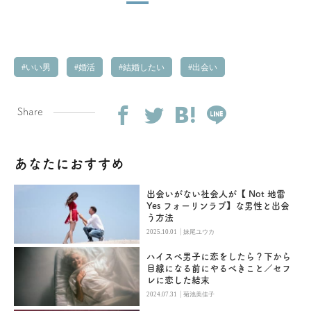
いい男
婚活
結婚したい
出会い
Share
あなたにおすすめ
出会いがない社会人が【 Not 地雷
Yes フォーリンラブ】な男性と出会
う方法
|
2025.10.01
妹尾ユウカ
ハイスペ男子に恋をしたら？下から
目線になる前にやるべきこと／セフ
レに恋した結末
|
2024.07.31
菊池美佳子