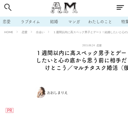
# 付き合いたい
# 男の本音
# セフレ
# 浮気
# 不倫
# 出会う方法
# マッチングアプリ
# ラブグッズ
# 体の相
恋愛
ラブタイム
結婚
マンガ
わたしのこと
特
# イケない
# ビッチの話
# エロスポット
# キャリア
恋愛
出会い
１週間以内に高スペック男子とデート！結婚したいと心の
HOME
# 恋愛相談
# モテテク
# セフレから本命へ
# 結婚したい
2015.06.24
恋愛
# セフレがほしい
# 夫婦の悩み
# おもしろライフ
１週間以内に高スペック男子とデー
したいと心の底から思う前に相手だ
けとこう／マルチタスク婚活（
おおしまりえ
PR