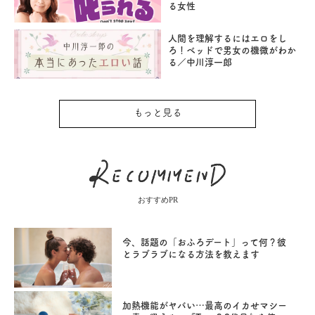
る女性
人間を理解するにはエロをし
ろ！ベッドで男女の機微がわか
る／中川淳一郎
もっと見る
おすすめPR
今、話題の「おふろデート」って何？彼
とラブラブになる方法を教えます
加熱機能がヤバい…最高のイカせマシー