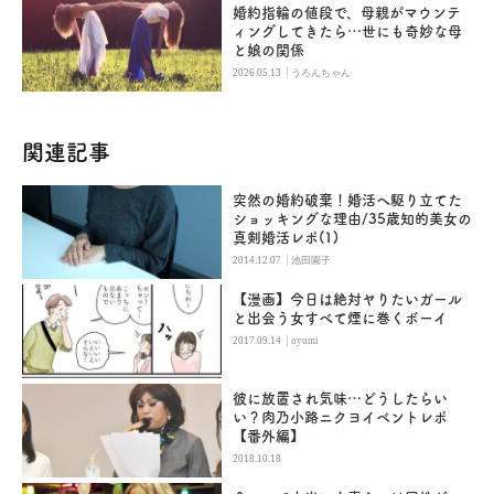
婚約指輪の値段で、母親がマウンテ
ィングしてきたら…世にも奇妙な母
と娘の関係
|
2026.05.13
うろんちゃん
関連記事
突然の婚約破棄！婚活へ駆り立てた
ショッキングな理由/35歳知的美女の
真剣婚活レポ(1)
|
2014.12.07
池田園子
【漫画】今日は絶対ヤりたいガール
と出会う女すべて煙に巻くボーイ
|
2017.09.14
oyumi
彼に放置され気味…どうしたらい
い？肉乃小路ニクヨイベントレポ
【番外編】
2018.10.18