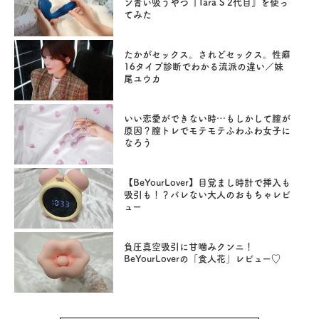
ン青い吸うやつ『Tara S 2代目』を使っ
てみた
たかがセックス。されどセックス。性癖
16タイプ診断でわかる流派の違い／妹
尾ユウカ
いい恋愛ができない時…もしかして膣が
原因？膣トレでモテモテふわふわ女子に
なろう
【BeYourLover】目覚まし時計で挿入も
吸引も！？バレない大人のおもちゃレビ
ュー
負圧真空吸引に甘噛みクンニ！
BeYourLoverの「食人花」レビュー♡