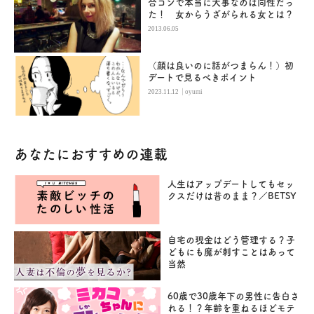
合コンで本当に大事なのは同性だっ
た！ 女からうざがられる女とは？
2013.06.05
（顔は良いのに話がつまらん！）初
デートで見るべきポイント
|
2023.11.12
oyumi
あなたにおすすめの連載
人生はアップデートしてもセッ
クスだけは昔のまま？／BETSY
自宅の現金はどう管理する？子
どもにも魔が刺すことはあって
当然
60歳で30歳年下の男性に告白さ
れる！？年齢を重ねるほどモテ