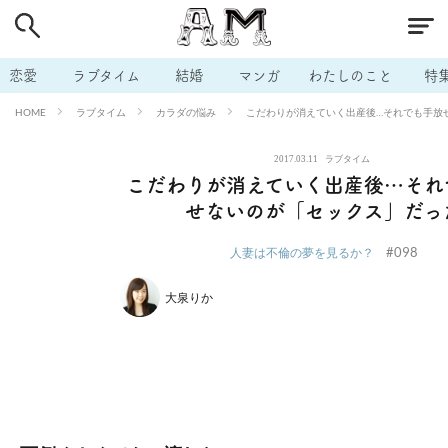
# 付き合いたい
# 男の本音
# セフレ
# 浮気
# 不倫
# 出会う方法
# マッチングアプリ
# ラブグッズ
# 体の相
恋愛
ラブタイム
結婚
マンガ
わたしのこと
特
# イケない
# ビッチの話
# エロスポット
# キャリア
ラブタイム
カラダの悩み
こだわりが消えていく出産後…それでも手放
HOME
# 恋愛相談
# モテテク
# セフレから本命へ
# 結婚したい
2017.03.11
ラブタイム
# セフレがほしい
# 夫婦の悩み
# おもしろライフ
こだわりが消えていく出産後…それ
せないのが「セックス」だっ
#098
人妻は不倫の夢を見るか？
大泉りか