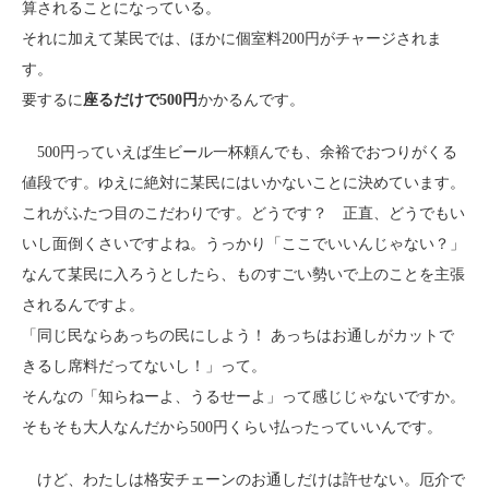
算されることになっている。
それに加えて某民では、ほかに個室料200円がチャージされま
す。
要するに
座るだけで500円
かかるんです。
500円っていえば生ビール一杯頼んでも、余裕でおつりがくる
値段です。ゆえに絶対に某民にはいかないことに決めています。
これがふたつ目のこだわりです。どうです？ 正直、どうでもい
いし面倒くさいですよね。うっかり「ここでいいんじゃない？」
なんて某民に入ろうとしたら、ものすごい勢いで上のことを主張
されるんですよ。
「同じ民ならあっちの民にしよう！ あっちはお通しがカットで
きるし席料だってないし！」って。
そんなの「知らねーよ、うるせーよ」って感じじゃないですか。
そもそも大人なんだから500円くらい払ったっていいんです。
けど、わたしは格安チェーンのお通しだけは許せない。厄介で