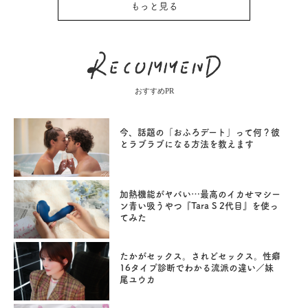
もっと見る
おすすめPR
今、話題の「おふろデート」って何？彼
とラブラブになる方法を教えます
加熱機能がヤバい…最高のイカせマシー
ン青い吸うやつ『Tara S 2代目』を使っ
てみた
たかがセックス。されどセックス。性癖
16タイプ診断でわかる流派の違い／妹
尾ユウカ