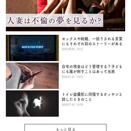
セックスや結婚。一括りされる言葉
にもそれぞれ別のストーリーがある
|
2026.08.08
#535
自宅の現金はどう管理する？子ども
にも魔が刺すことはあって当然
|
2026.07.25
#534
トイレ盗撮犯に同情するオッサンと
話したときのこと
|
2026.07.16
#190
もっと見る