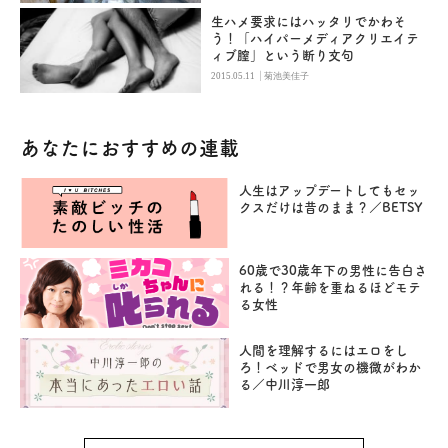
生ハメ要求にはハッタリでかわそ
う！「ハイパーメディアクリエイテ
ィブ膣」という断り文句
|
2015.05.11
菊池美佳子
あなたにおすすめの連載
人生はアップデートしてもセッ
クスだけは昔のまま？／BETSY
60歳で30歳年下の男性に告白さ
れる！？年齢を重ねるほどモテ
る女性
人間を理解するにはエロをし
ろ！ベッドで男女の機微がわか
る／中川淳一郎