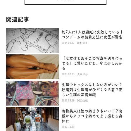
関連記事
約7人に1人は避妊に失敗している！
コンドームの装着方法に女医が警告
|
2014.01.02
松村圭子
「女友達とあそこの写真を送り合っ
てる」に驚いたけど、今は少しわか
る
|
2023.02.25
大泉りか
生理中セックスはしない方がいい？
鎮痛剤は生理痛がひどくなる前？正
しい生理の基礎知識
|
2023.03.06
関口由紀
着物美人は膣の締まりもいい！？普
段からアソコを締めてより感じる身
体に
2015.11.05