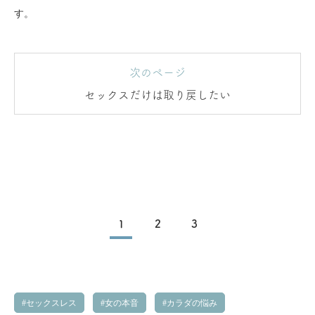
す。
次のページ
セックスだけは取り戻したい
1
2
3
セックスレス
女の本音
カラダの悩み