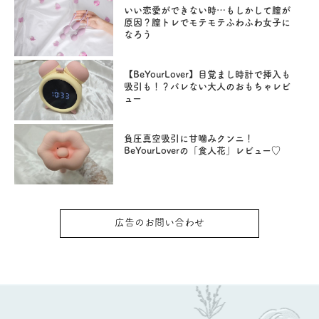
いい恋愛ができない時…もしかして膣が
原因？膣トレでモテモテふわふわ女子に
なろう
【BeYourLover】目覚まし時計で挿入も
吸引も！？バレない大人のおもちゃレビ
ュー
負圧真空吸引に甘噛みクンニ！
BeYourLoverの「食人花」レビュー♡
広告のお問い合わせ