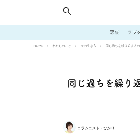
恋愛
ラブ
わたしのこと
女の生き方
同じ過ちを繰り返す人の
HOME
同じ過ちを繰り
コラムニスト・ひかり