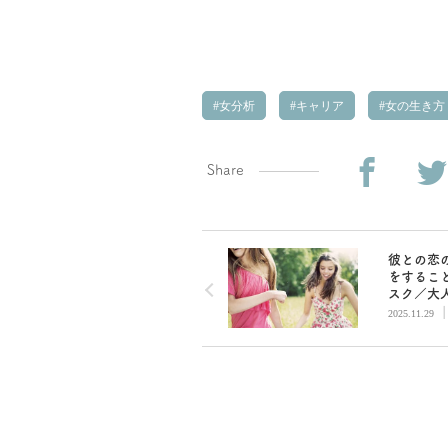
女分析
キャリア
女の生き方
Share
彼との恋
をするこ
スク／大
と子供お
2025.11.29
の違い