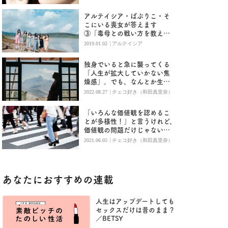
アルテイシア・ぱぷりこ・そ
こにいる喪女が答えます
③「毒母との戦い方を教えて
ほしい」
|
2019.01.02
アルテイシア
独身でいると急に襲ってくる
「人生が拡大していかない焦
燥感」。でも、なんとか生き
ていけるものだ
|
2022.08.27
チェコ好き（和田真里奈）
「いろんな価値観を認めるこ
とが多様性！」と言うけれど、
価値観の問題だけじゃないか
もしれない
|
2021.06.05
チェコ好き（和田真里奈）
あなたにおすすめの連載
人生はアップデートしても
セックスだけは昔のまま？
／BETSY