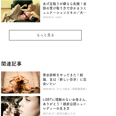
あげ足取りが癖なら危険！会
話の受け取り方で分かるコミ
ュニケーションスキル／大人
女子と子供おばさんの恋愛の
|
2026.03.11
#045
違い
もっと見る
関連記事
香水診断をやってきた！結
論、女は「新しい自分」に出
会いたい
|
2018.09.22
チェコ好き（和田真里奈）
LGBTに理解のないお母さん、
ありがとう！親非公認ニュー
レディーの生き方
|
2017.01.17
肉乃小路ニクヨ