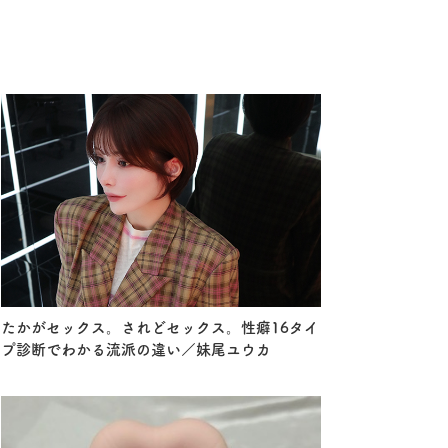
たかがセックス。されどセックス。性癖16タイ
プ診断でわかる流派の違い／妹尾ユウカ