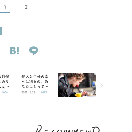
1
2
の自慢
他人と自分の幸
とのリ
せは別もの。あ
人女子
なたにとっての
|
|
ばさん
「幸せ」は？／
#004
2025.12.26
#013
大人女子と子供
おばさんの恋愛
の違い