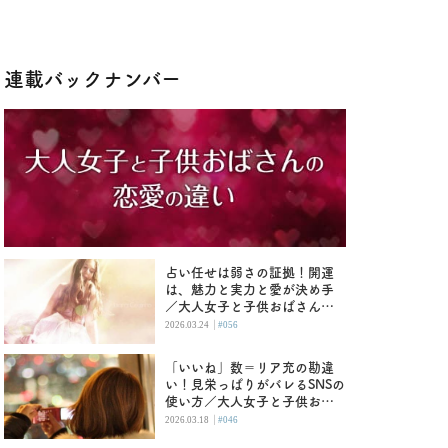
連載バックナンバー
占い任せは弱さの証拠！開運
は、魅力と実力と愛が決め手
／大人女子と子供おばさんの
恋愛の違い
|
2026.03.24
#056
「いいね」数＝リア充の勘違
い！見栄っぱりがバレるSNSの
使い方／大人女子と子供おば
さんの恋愛の違い
|
2026.03.18
#046