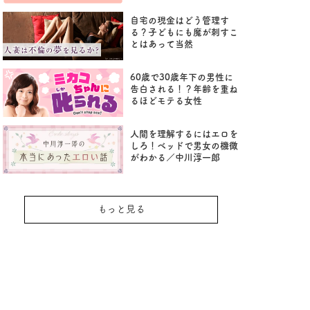
自宅の現金はどう管理す
る？子どもにも魔が刺すこ
とはあって当然
60歳で30歳年下の男性に
告白される！？年齢を重ね
るほどモテる女性
人間を理解するにはエロを
しろ！ベッドで男女の機微
がわかる／中川淳一郎
もっと見る