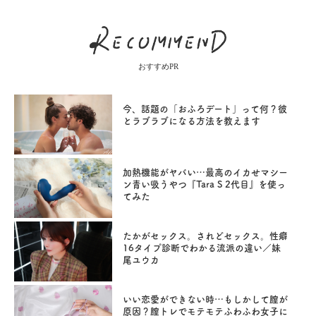
おすすめPR
今、話題の「おふろデート」って何？彼
とラブラブになる方法を教えます
加熱機能がヤバい…最高のイカせマシー
ン青い吸うやつ『Tara S 2代目』を使っ
てみた
たかがセックス。されどセックス。性癖
16タイプ診断でわかる流派の違い／妹
尾ユウカ
いい恋愛ができない時…もしかして膣が
原因？膣トレでモテモテふわふわ女子に