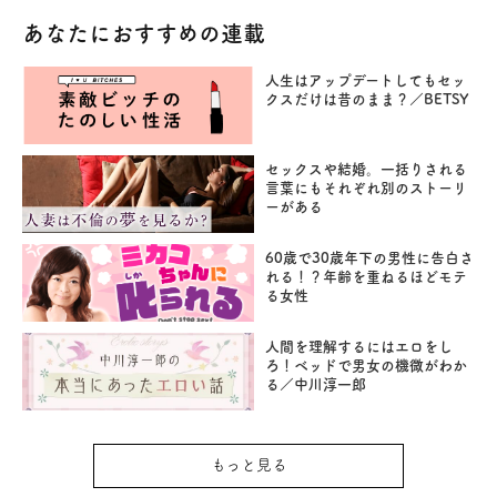
あなたにおすすめの連載
人生はアップデートしてもセッ
クスだけは昔のまま？／BETSY
セックスや結婚。一括りされる
言葉にもそれぞれ別のストーリ
ーがある
60歳で30歳年下の男性に告白さ
れる！？年齢を重ねるほどモテ
る女性
人間を理解するにはエロをし
ろ！ベッドで男女の機微がわか
る／中川淳一郎
もっと見る