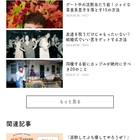
デート中の沈黙当たり前！シャイな
草食系男子を落とす15の方法
|
2024.08.30
#027
友達を祝うだけじゃもったいない！
結婚式でいい男をゲットする方法
|
2024.08.08
#043
同棲する前にカップルが絶対にすべ
き20のこと
|
2024.07.17
#042
もっと見る
関連記事
「泥酔してぶち壊してやろうぜ！」