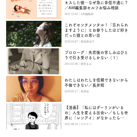
キスした彼…なぜ急に音信不通に？
／AM編集部セルフお悩み相談
|
2021.12.03
AM編集部
これぞセンチメンタル！「忘れられ
ますように」とお参りしたほど好き
だった彼との思い出
|
2026.04.07
菊池美佳子
プロローグ：失恋後の苦しみはひと
りで引き受けるしかない（１）
|
2013.02.06
雨宮まみ
わたしはわたしを信頼できないから
不倫できない／長井短
|
2020.05.27
長井短
【漫画】「私にはダーリンがいる
の」人生を変える出会い／もしも世
界に「レンアイ」がなかったら
（４）
|
2021.08.10
ヤチナツ