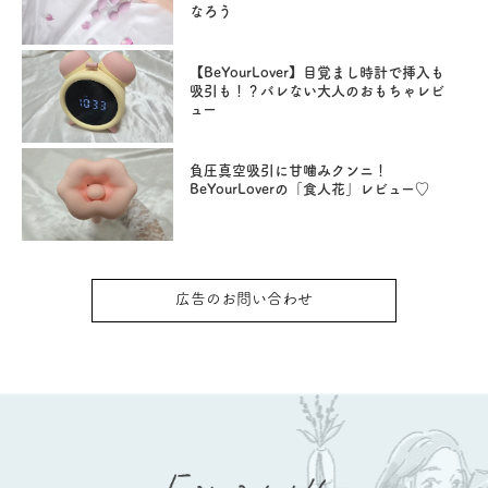
なろう
【BeYourLover】目覚まし時計で挿入も
吸引も！？バレない大人のおもちゃレビ
ュー
負圧真空吸引に甘噛みクンニ！
BeYourLoverの「食人花」レビュー♡
広告のお問い合わせ