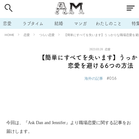
# 付き合いたい
# 男の本音
# セフレ
# 浮気
# 不倫
# 出会う方法
# マッチングアプリ
# ラブグッズ
# 体の相
恋愛
ラブタイム
結婚
マンガ
わたしのこと
特
# イケない
# ビッチの話
# エロスポット
# キャリア
恋愛
つらい恋愛
【簡単にすべてを失います】うっかりな職場恋愛を避
HOME
# 恋愛相談
# モテテク
# セフレから本命へ
# 結婚したい
2023.03.20
恋愛
# セフレがほしい
# 夫婦の悩み
# おもしろライフ
【簡単にすべてを失います】うっか
恋愛を避ける6つの方法
#016
海外の記事
今回は、『Ask Dan and Jennifer』より職場恋愛に関する記事をお
届けします。