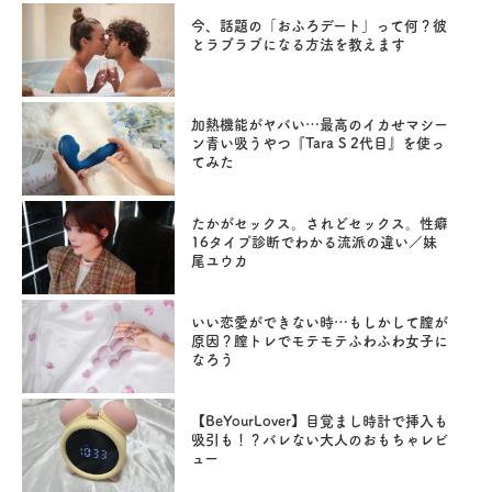
今、話題の「おふろデート」って何？彼
とラブラブになる方法を教えます
加熱機能がヤバい…最高のイカせマシー
ン青い吸うやつ『Tara S 2代目』を使っ
てみた
たかがセックス。されどセックス。性癖
16タイプ診断でわかる流派の違い／妹
尾ユウカ
いい恋愛ができない時…もしかして膣が
原因？膣トレでモテモテふわふわ女子に
なろう
【BeYourLover】目覚まし時計で挿入も
吸引も！？バレない大人のおもちゃレビ
ュー