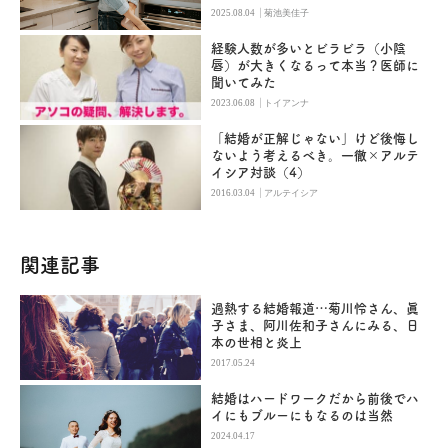
|
2025.08.04
菊池美佳子
経験人数が多いとビラビラ（小陰
唇）が大きくなるって本当？医師に
聞いてみた
|
2023.06.08
トイアンナ
「結婚が正解じゃない」けど後悔し
ないよう考えるべき。一徹×アルテ
イシア対談（4）
|
2016.03.04
アルテイシア
関連記事
過熱する結婚報道…菊川怜さん、眞
子さま、阿川佐和子さんにみる、日
本の世相と炎上
2017.05.24
結婚はハードワークだから前後でハ
イにもブルーにもなるのは当然
2024.04.17