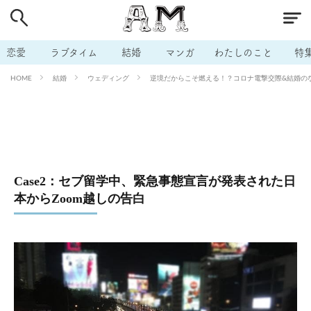
# 付き合いたい
# 男の本音
# セフレ
# 浮気
# 不倫
# 出会う方法
# マッチングアプリ
恋愛
ラブタイム
結婚
マンガ
わたしのこと
特
# ラブグッズ
# 体の相性
# イケない
結婚
ウェディング
逆境だからこそ燃える！？コロナ電撃交際&結婚のな
HOME
# ビッチの話
# エロスポット
# キャリア
# 恋愛相談
# モテテク
# セフレから本命へ
# 結婚したい
# セフレがほしい
# 夫婦の悩み
# おもしろライフ
Case2：セブ留学中、緊急事態宣言が発表された日
本からZoom越しの告白