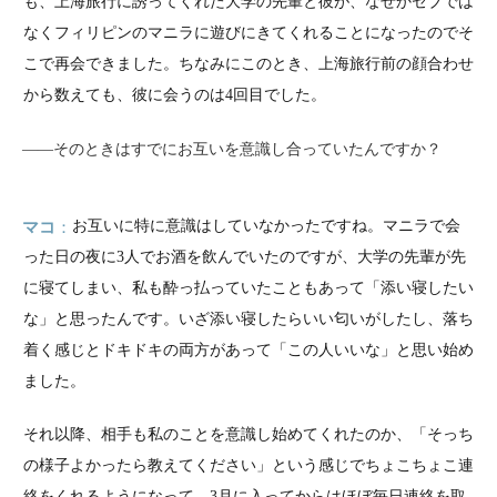
も、上海旅行に誘ってくれた大学の先輩と彼が、なぜかセブでは
なくフィリピンのマニラに遊びにきてくれることになったのでそ
こで再会できました。ちなみにこのとき、上海旅行前の顔合わせ
から数えても、彼に会うのは4回目でした。
――そのときはすでにお互いを意識し合っていたんですか？
マコ
お互いに特に意識はしていなかったですね。マニラで会
った日の夜に3人でお酒を飲んでいたのですが、大学の先輩が先
に寝てしまい、私も酔っ払っていたこともあって「添い寝したい
な」と思ったんです。いざ添い寝したらいい匂いがしたし、落ち
着く感じとドキドキの両方があって「この人いいな」と思い始め
ました。
それ以降、相手も私のことを意識し始めてくれたのか、「そっち
の様子よかったら教えてください」という感じでちょこちょこ連
絡をくれるようになって、3月に入ってからはほぼ毎日連絡を取