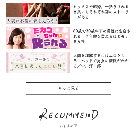
セックスや結婚。一括りされる
言葉にもそれぞれ別のストーリ
ーがある
60歳で30歳年下の男性に告白さ
れる！？年齢を重ねるほどモテ
る女性
人間を理解するにはエロをし
ろ！ベッドで男女の機微がわか
る／中川淳一郎
もっと見る
おすすめPR