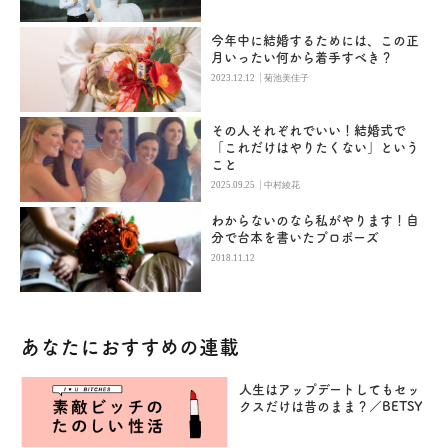
今年中に結婚するためには、この正
月いったい何から着手すべき？
|
2023.12.12
菊池美佳子
その人それぞれでいい！結婚式で
「これだけはやりたくない」という
こと
|
2025.09.25
中村綾花
わからないのなら私がやります！自
分で台本を書いたプロポーズ
2018.11.12
あなたにおすすめの連載
人生はアップデートしてもセッ
クスだけは昔のまま？／BETSY