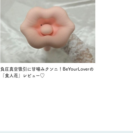
負圧真空吸引に甘噛みクンニ！BeYourLoverの
「食人花」レビュー♡