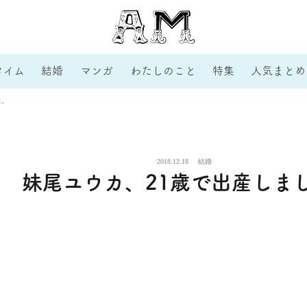
タイム
結婚
マンガ
わたしのこと
特集
人気まとめ
た。
2018.12.18
結婚
妹尾ユウカ、21歳で出産しま