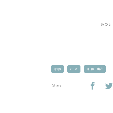
あのと
妊娠
出産
妊娠・出産
Share