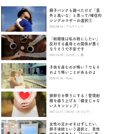
精子バンクも調べたけど「意
外と高いな」と思って/確信的
シングルマザーの選択①
|
2016.08.24
アルテイシア
「結婚後は私の姓にしたい」
反対する義母との関係が悪く
なりそうで不安です
|
2022.10.20
ものすごい愛
子供を産むのが怖い？でもそ
れより怖いことがあるのよ
|
2026.01.02
Tomy
排卵日を祭りにする！管理射
精を盛り上げる「健全じゃな
いスキンシップ」
|
2017.12.17
OliviA（オリビア）
女性の足かせをはずしたい。
卵子凍結という選択と、男性