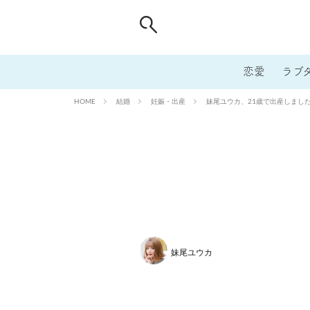
恋愛
ラブ
結婚
妊娠・出産
妹尾ユウカ、21歳で出産しまし
HOME
妹尾ユウカ