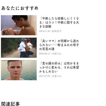
あなたにおすすめ
「中絶したら妊娠しにくくな
る」はウソ！中絶に関する大
きな誤解
|
2024.11.26
松村圭子
「良いママ」の呪縛から逃れ
られない……粉まみれの母子
の写真の謎
|
2026.06.11
大泉りか
「男の顔の好み」は何かをき
っかけに変わる。それは希望
かもしれない
|
2017.07.01
大泉りか
関連記事