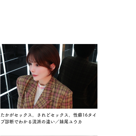
たかがセックス。されどセックス。性癖16タイ
プ診断でわかる流派の違い／妹尾ユウカ