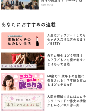
妊活の推進を！『Stokk』西史
織さん×『Seem』入澤諒さん
2020.03.18
あなたにおすすめの連載
人生はアップデートしても
セックスだけは昔のまま？
／BETSY
自宅の現金はどう管理す
る？子どもにも魔が刺すこ
とはあって当然
60歳で30歳年下の男性に
告白される！？年齢を重ね
るほどモテる女性
人間を理解するにはエロを
しろ！ベッドで男女の機微
がわかる／中川淳一郎