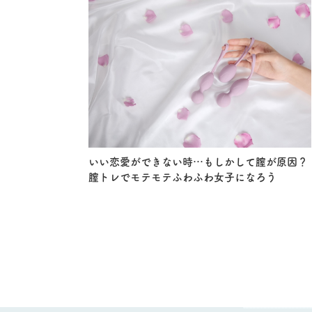
いい恋愛ができない時…もしかして膣が原因？
膣トレでモテモテふわふわ女子になろう