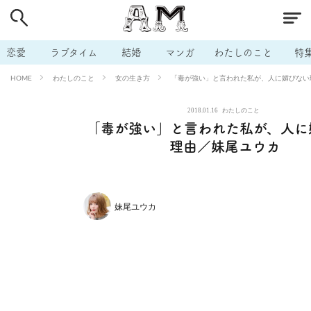
# 付き合いたい
# 男の本音
# セフレ
# 浮気
# 不倫
# 出会う方法
# マッチングアプリ
# ラブグッズ
# 体の相
恋愛
ラブタイム
結婚
マンガ
わたしのこと
特
# イケない
# ビッチの話
# エロスポット
# キャリア
わたしのこと
女の生き方
「毒が強い」と言われた私が、人に媚びない
HOME
# 恋愛相談
# モテテク
# セフレから本命へ
# 結婚したい
2018.01.16
わたしのこと
# セフレがほしい
# 夫婦の悩み
# おもしろライフ
「毒が強い」と言われた私が、人に
理由／妹尾ユウカ
妹尾ユウカ