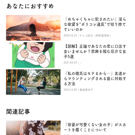
あなたにおすすめ
「めちゃくちゃに犯されたい」淫ら
な欲望を“ポリコレ違反”で切り捨て
ていいのか
|
2020.10.24
チェコ好き（和田真里奈）
【図解】正論であなたの恋に口出す
女いませんか？恋路を阻む厄介な女
子5選
|
2017.04.19
－
「私の彼氏はモテるから…」友達か
らマウンティングされる前に対処す
る方法
|
2024.12.09
菊池美佳子
関連記事
「容姿が可愛くない女の子」がスカ
ートを履くことについて