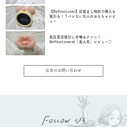
【BeYourLover】目覚まし時計で挿入も
吸引も！？バレない大人のおもちゃレビ
ュー
負圧真空吸引に甘噛みクンニ！
BeYourLoverの「食人花」レビュー♡
広告のお問い合わせ