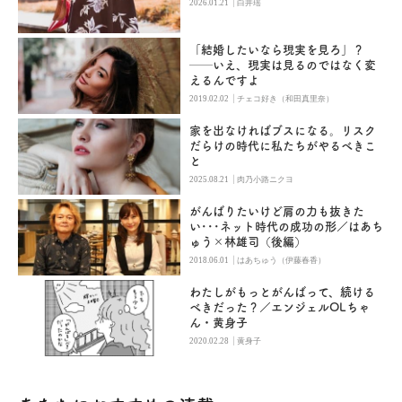
|
2026.01.21
白井瑶
「結婚したいなら現実を見ろ」？
──いえ、現実は見るのではなく変
えるんですよ
|
2019.02.02
チェコ好き（和田真里奈）
家を出なければブスになる。リスク
だらけの時代に私たちがやるべきこ
と
|
2025.08.21
肉乃小路ニクヨ
がんばりたいけど肩の力も抜きた
い･･･ネット時代の成功の形／はあち
ゅう×林雄司（後編）
|
2018.06.01
はあちゅう（伊藤春香）
わたしがもっとがんばって、続ける
べきだった？／エンジェルOLちゃ
ん・黄身子
|
2020.02.28
黄身子