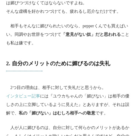
は媚びつづけなくてはならないですよね。
そんな虚構を好かれつづけても、疲れるし厄介なだけです。
相手もそんなに媚びられたいのなら、pepperくんでも買えばい
い。同調やお世辞をつづけて
「意見がない奴」だと思われる
こと
も私は嫌です。
2. 自分のメリットのために媚びるのは失礼
2つ目の理由は、相手に対して失礼だと思うから。
インタビュー記事
には『ユウカちゃんの「媚びない」は相手の優
しさの上に立脚しているように見えた』とありますが、それは誤
解で、
私の「媚びない」はむしろ相手への敬意
です。
人が人に媚びるのは、自分に対して何らかのメリットがあるか