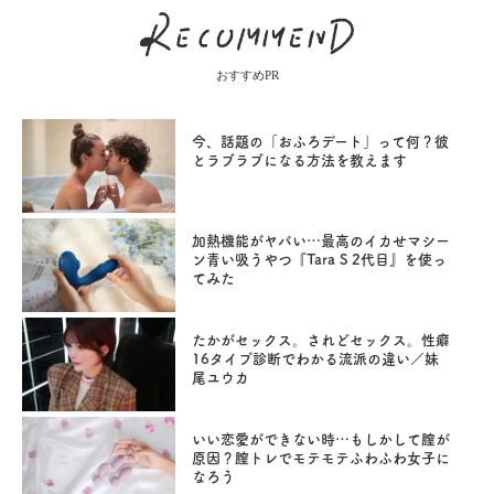
おすすめPR
今、話題の「おふろデート」って何？彼
とラブラブになる方法を教えます
加熱機能がヤバい…最高のイカせマシー
ン青い吸うやつ『Tara S 2代目』を使っ
てみた
たかがセックス。されどセックス。性癖
16タイプ診断でわかる流派の違い／妹
尾ユウカ
いい恋愛ができない時…もしかして膣が
原因？膣トレでモテモテふわふわ女子に
なろう