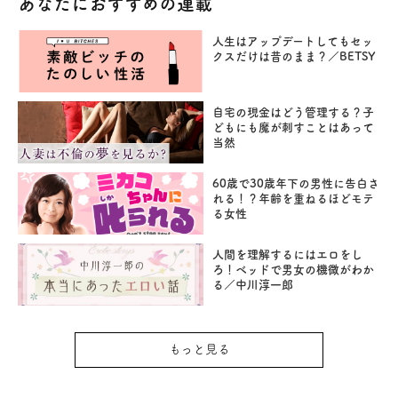
あなたにおすすめの連載
人生はアップデートしてもセッ
クスだけは昔のまま？／BETSY
自宅の現金はどう管理する？子
どもにも魔が刺すことはあって
当然
60歳で30歳年下の男性に告白さ
れる！？年齢を重ねるほどモテ
る女性
人間を理解するにはエロをし
ろ！ベッドで男女の機微がわか
る／中川淳一郎
もっと見る