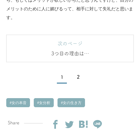
ら、もしくはメリットが欲しいからだと思うんですけど、自分の
メリットのために人に媚びるって、相手に対して失礼だと思いま
す。
次のページ
3つ目の理由は…
1
2
女の本音
女分析
女の生き方
Share