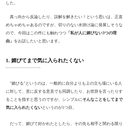
した。
真っ向から反論したり、誤解を解きたい！という思いは、正直
めちゃめちゃあるのですが、切りのない水掛け論に発展しそうな
ので、今回はこの件にも触れつつ
「私が人に媚びない3つの理
由」
をお話したいと思います。
1. 媚びてまで気に入られたくない
”媚びる”というのは、一般的に自分よりも上の立ち場にいる人
に対して、意に反する意見でも同調したり、お世辞を言ったりす
ることを指すと思うのですが、シンプルに
そんなことをしてまで
気に入られたくない
というのが1つ目。
だって、媚びて好かれたとしたら、その先も相手と関わる限り