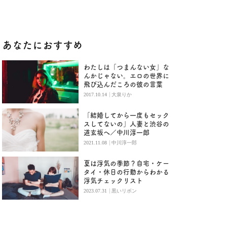
あなたにおすすめ
わたしは「つまんない女」な
んかじゃない。エロの世界に
飛び込んだころの彼の言葉
|
2017.10.14
大泉りか
「結婚してから一度もセック
スしてないの」人妻と渋谷の
道玄坂へ／中川淳一郎
|
2021.11.08
中川淳一郎
夏は浮気の季節？自宅・ケー
タイ・休日の行動からわかる
浮気チェックリスト
|
2023.07.31
黒いリボン