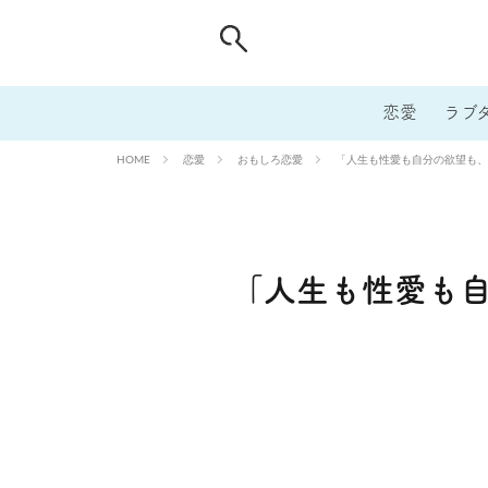
恋愛
ラブ
恋愛
おもしろ恋愛
「人生も性愛も自分の欲望も、
HOME
「人生も性愛も