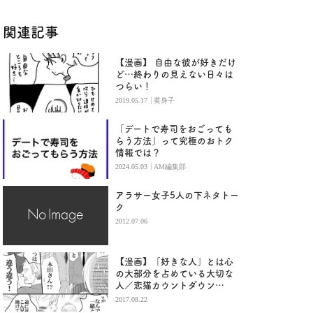
関連記事
【漫画】 自由な彼が好きだけ
ど…終わりの見えない日々は
つらい！
|
2019.05.17
黄身子
「デートで寿司をおごっても
らう方法」って究極のおトク
情報では？
|
2024.05.03
AM編集部
アラサー女子5人の下ネタトー
ク
2012.07.06
【漫画】「好きな人」とは心
の大部分を占めている大切な
人／恋猫カウントダウン
（９）
2017.08.22