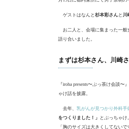
ゲストはなんと
杉本彩さん
と
川
お二人と、会場に集まった一般女
語り合いました。
まずは杉本さん、川崎さ
『iroha presents〜ぶっ
ゃけ話を披露。
去年、
乳がんが見つかり外科手
をつくりました！」
とぶっちゃけ
「胸のサイズは大きくしてないで