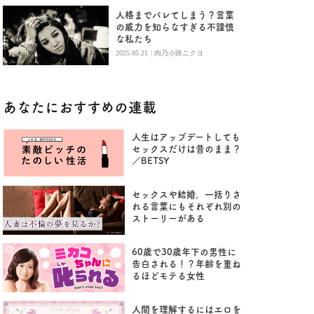
人格までバレてしまう？言葉
の威力を知らなすぎる不謹慎
な私たち
|
2025.05.21
肉乃小路ニクヨ
あなたにおすすめの連載
人生はアップデートしても
セックスだけは昔のまま？
／BETSY
セックスや結婚。一括りさ
れる言葉にもそれぞれ別の
ストーリーがある
60歳で30歳年下の男性に
告白される！？年齢を重ね
るほどモテる女性
人間を理解するにはエロを