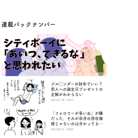
連載バックナンバー
ジル◯ンダーの財布でいい？
恋人への誕生日プレゼントの
正解がわからない
|
2024.07.30
#061
「フォロワーが多いね」が嫌
だった。それが自分の存在価
値じゃないのは分かってるけ
ど
|
2024.06.21
#060