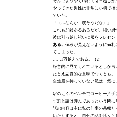
そんでようやく晴れて引っ越しが
やってきた男性は非常に小柄で控
ていた。
「（…なんか、弱そうだな）」
これも加齢あるあるだが、細い男
彼は引っ越し祝いに服をプレゼン
ある。
値段が見えないように値札
てしまった。
……1万越えである。（2）
好意的に見てくれているとしか言
たとえ恋愛的な意味でなくとも。
全然服を持っていない私は一気に
駅の近くのベンチでコーヒー片手
ず割と話は弾んであっという間に
話の内容は主に私の仕事の愚痴だ
いたりすると、自分の話を延々と