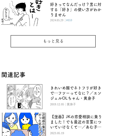
好きってなんだっけ？男に対
する「好き」の使い方がわか
りません
|
2024.05.29
#059
もっと見る
関連記事
きれいめ服でネトフリが好き
で…フツーってなに？／エン
ジェルOLちゃん・黄身子
|
2019.12.05
黄身子
【漫画】JKの恋愛相談に乗り
ました！でも最近の言葉につ
いていけなくて…／あむ子の
日常
2023.05.19