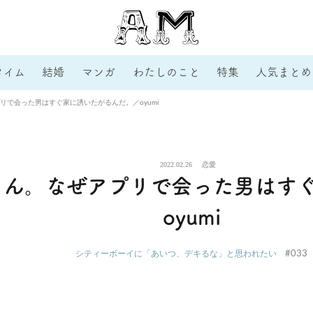
タイム
結婚
マンガ
わたしのこと
特集
人気まとめ
リで会った男はすぐ家に誘いたがるんだ。／oyumi
2022.02.26
恋愛
らん。なぜアプリで会った男はす
oyumi
#033
シティーボーイに「あいつ、デキるな」と思われたい