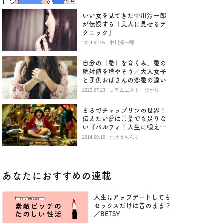
いい女を見てきた中川淳一郎
が伝授する「美人に見せるテ
クニック」
|
2024.02.05
中川淳一郎
自分の「愛」を育くみ、愛の
絶対値を増やそう／大人女子
と子供おばさんの恋愛の違い
|
2025.07.23
コラムニスト・ひかり
まるでチャップリンの世界！
伝えたい愛は言葉でも足りな
い『バルフィ！人生に唄え
ば』
|
2014.09.10
たけうちんぐ
あなたにおすすめの連載
人生はアップデートしても
セックスだけは昔のまま？
／BETSY