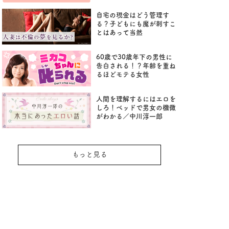
自宅の現金はどう管理す
る？子どもにも魔が刺すこ
とはあって当然
60歳で30歳年下の男性に
告白される！？年齢を重ね
るほどモテる女性
人間を理解するにはエロを
しろ！ベッドで男女の機微
がわかる／中川淳一郎
もっと見る