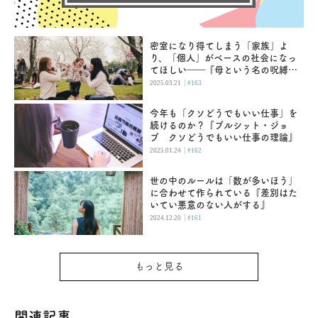
密室になり得てしまう「家族」よ
り、「個人」がベースの社会になっ
てほしい――『母という名の呪縛
娘という牢獄』
|
2025.03.21
#163
今年も「クソどうでもいい仕事」を
続けるのか？『ブルシット・ジョ
ブ クソどうでもいい仕事の理論』
|
2025.01.24
#162
世の中のルールは「数が多いほう」
に合わせて作られている『差別はた
いてい悪意のない人がする』
|
2024.12.20
#161
もっと見る
関連記事