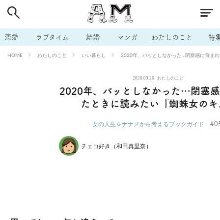
# 付き合いたい
# 男の本音
# セフレ
# 浮気
# 不倫
# 出会う方法
# マッチングアプリ
# ラブグッズ
# 体の相
恋愛
ラブタイム
結婚
マンガ
わたしのこと
特
# イケない
# ビッチの話
# エロスポット
# キャリア
わたしのこと
いい暮らし
2020年、パッとしなかった…閉塞感に苛ま
HOME
# 恋愛相談
# モテテク
# セフレから本命へ
# 結婚したい
2020.09.26
わたしのこと
# セフレがほしい
# 夫婦の悩み
# おもしろライフ
2020年、パッとしなかった…閉塞
たときに読みたい『蜘蛛女のキ
#0
女の人生をナナメから考えるブックガイド
チェコ好き（和田真里奈）