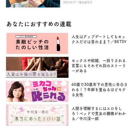
|
2025.01.27
菊池美佳子
あなたにおすすめの連載
人生はアップデートしてもセッ
クスだけは昔のまま？／BETSY
セックスや結婚。一括りされる
言葉にもそれぞれ別のストーリ
ーがある
60歳で30歳年下の男性に告白さ
れる！？年齢を重ねるほどモテ
る女性
人間を理解するにはエロをし
ろ！ベッドで男女の機微がわか
る／中川淳一郎