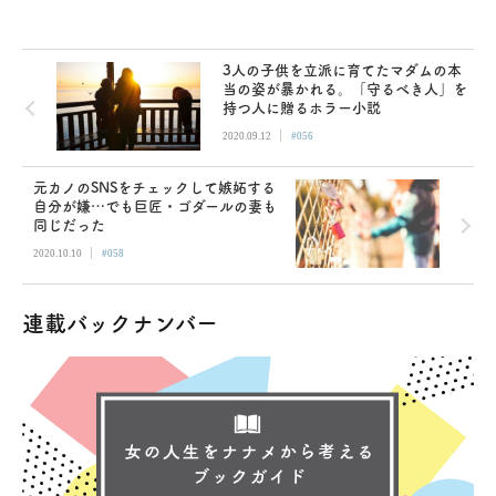
3人の子供を立派に育てたマダムの本
当の姿が暴かれる。「守るべき人」を
持つ人に贈るホラー小説
|
2020.09.12
#056
元カノのSNSをチェックして嫉妬する
自分が嫌…でも巨匠・ゴダールの妻も
同じだった
|
2020.10.10
#058
連載バックナンバー