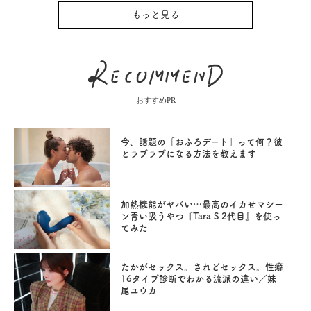
もっと見る
おすすめPR
今、話題の「おふろデート」って何？彼
とラブラブになる方法を教えます
加熱機能がヤバい…最高のイカせマシー
ン青い吸うやつ『Tara S 2代目』を使っ
てみた
たかがセックス。されどセックス。性癖
16タイプ診断でわかる流派の違い／妹
尾ユウカ