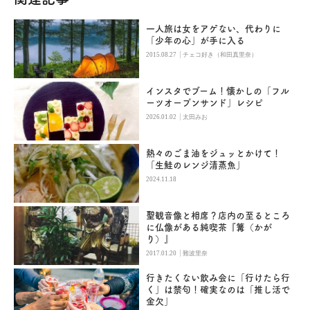
一人旅は女をアゲない、代わりに
「少年の心」が手に入る
|
2015.08.27
チェコ好き（和田真里奈）
インスタでブーム！懐かしの「フル
ーツオープンサンド」レシピ
|
2026.01.02
太田みお
熱々のごま油をジュッとかけて！
「生鮭のレンジ清蒸魚」
2024.11.18
聖観音像と相席？店内の至るところ
に仏像がある純喫茶『篝（かが
り）』
|
2017.01.20
難波里奈
行きたくない飲み会に「行けたら行
く」は禁句！確実なのは「推し活で
金欠」