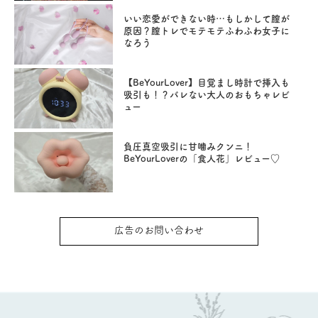
いい恋愛ができない時…もしかして膣が
原因？膣トレでモテモテふわふわ女子に
なろう
【BeYourLover】目覚まし時計で挿入も
吸引も！？バレない大人のおもちゃレビ
ュー
負圧真空吸引に甘噛みクンニ！
BeYourLoverの「食人花」レビュー♡
広告のお問い合わせ