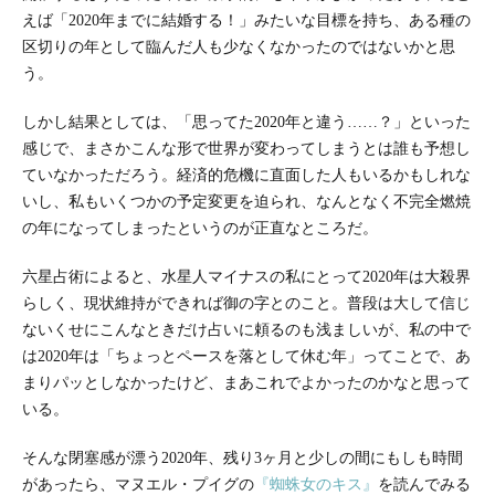
えば「2020年までに結婚する！」みたいな目標を持ち、ある種の
区切りの年として臨んだ人も少なくなかったのではないかと思
う。
しかし結果としては、「思ってた2020年と違う……？」といった
感じで、まさかこんな形で世界が変わってしまうとは誰も予想し
ていなかっただろう。経済的危機に直面した人もいるかもしれな
いし、私もいくつかの予定変更を迫られ、なんとなく不完全燃焼
の年になってしまったというのが正直なところだ。
六星占術によると、水星人マイナスの私にとって2020年は大殺界
らしく、現状維持ができれば御の字とのこと。普段は大して信じ
ないくせにこんなときだけ占いに頼るのも浅ましいが、私の中で
は2020年は「ちょっとペースを落として休む年」ってことで、あ
まりパッとしなかったけど、まあこれでよかったのかなと思って
いる。
そんな閉塞感が漂う2020年、残り3ヶ月と少しの間にもしも時間
があったら、マヌエル・プイグの
『蜘蛛女のキス』
を読んでみる