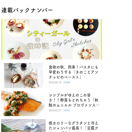
連載バックナンバー
食欲の秋、到来！パスタにも
早変わりする「きのことアン
チョビのペースト」
|
2026.06.10
#006
シンプルがゆえのこの旨
さ！！野菜もとれちゃう「秋
鮭のムニエル プロヴァンス
風」
|
2026.05.27
#041
低カロリーなグラタンと冷え
たシャンパン最高！「豆腐ク