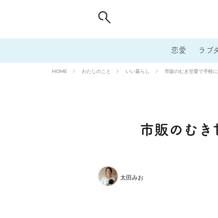
恋愛
ラブ
わたしのこと
いい暮らし
市販のむき甘栗で手軽に
HOME
市販のむき
太田みお