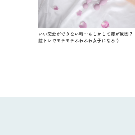
いい恋愛ができない時…もしかして膣が原因？
膣トレでモテモテふわふわ女子になろう