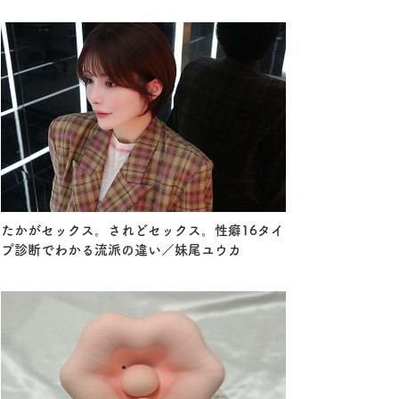
たかがセックス。されどセックス。性癖16タイ
プ診断でわかる流派の違い／妹尾ユウカ