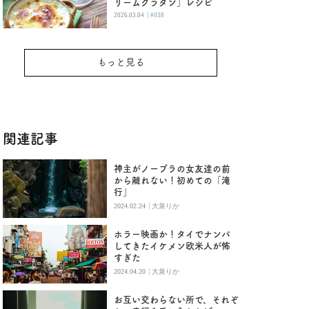
リームグラタン」レシピ
|
2026.03.04
#038
もっと見る
関連記事
神主がノーブラの女友達の前
から離れない！初めての「滝
行」
|
2024.02.24
大泉りか
ホラー映画か！タイでナンパ
してきたイケメン欧米人が怖
すぎた
|
2024.04.20
大泉りか
お互い交わらない所で、それぞ