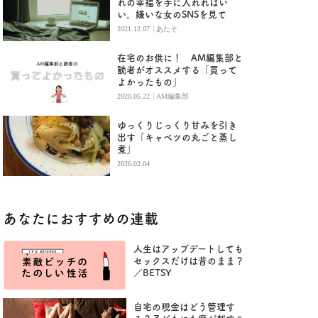
れの幸福を手に入れればい
い。嫌いな女のSNSを見て
|
2021.12.07
あたそ
在宅のお供に！ AM編集部と
読者がオススメする「買って
よかったもの」
|
2020.05.22
AM編集部
ゆっくりじっくり甘みを引き
出す「キャベツの丸ごと蒸し
煮」
2026.02.04
あなたにおすすめの連載
人生はアップデートしても
セックスだけは昔のまま？
／BETSY
自宅の現金はどう管理す