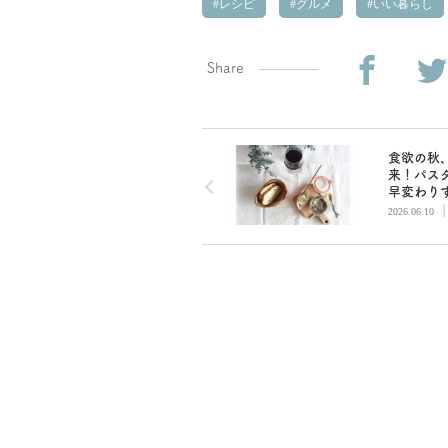
レシピ
グルメ
いい暮らし
Share
食欲の秋
来！パス
早変わり
「きのこ
2026.06.10
チョビの
ト」