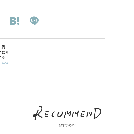
、到
タにも
する
|
とアン
#006
ペース
おすすめPR