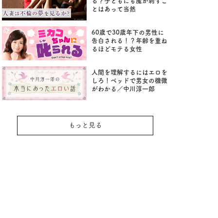
る？子どもにも魔が刺すこ
とはあって当然
60歳で30歳年下の男性に
告白される！？年齢を重ね
るほどモテる女性
人間を理解するにはエロを
しろ！ベッドで男女の機微
がわかる／中川淳一郎
もっと見る