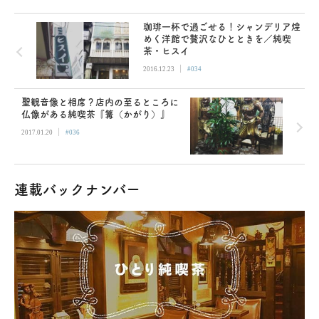
珈琲一杯で過ごせる！シャンデリア煌
めく洋館で贅沢なひとときを／純喫
茶・ヒスイ
|
2016.12.23
#034
聖観音像と相席？店内の至るところに
仏像がある純喫茶『篝（かがり）』
|
2017.01.20
#036
連載バックナンバー