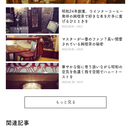
昭和24年創業。ウインナーコーヒー
発祥の純喫茶で好きな本を片手に寛
げるひとときを
|
2025.03.01
#021
マスターが一番のファン？長い間愛
されている純喫茶の秘密
|
2025.02.05
#020
華やかな街に寄り添いながら昭和の
空気を色濃く残す空間でハニートー
ストを
|
2025.01.28
#019
もっと見る
関連記事