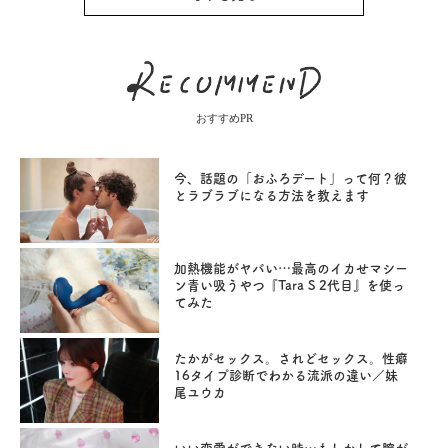
おすすめPR
今、話題の「おふろデート」って何？彼
とラブラブになる方法を教えます
加熱機能がヤバい…最高のイカせマシー
ン青い吸うやつ『Tara S 2代目』を使っ
てみた
たかがセックス。されどセックス。性癖
16タイプ診断でわかる流派の違い／妹
尾ユウカ