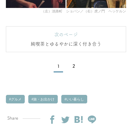
（左）淡路町 ショパン／（右）虎ノ門 ヘッケルン
次のページ
純喫茶とゆるやかに深く付き合う
1
2
グルメ
旅・お出かけ
いい暮らし
Share