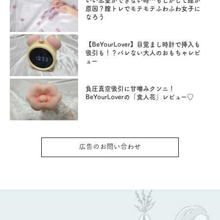
いい恋愛ができない時…もしかして膣が
原因？膣トレでモテモテふわふわ女子に
なろう
【BeYourLover】目覚まし時計で挿入も
吸引も！？バレない大人のおもちゃレビ
ュー
負圧真空吸引に甘噛みクンニ！
BeYourLoverの「食人花」レビュー♡
広告のお問い合わせ