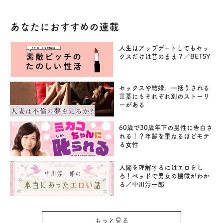
あなたにおすすめの連載
人生はアップデートしてもセッ
クスだけは昔のまま？／BETSY
セックスや結婚。一括りされる
言葉にもそれぞれ別のストーリ
ーがある
60歳で30歳年下の男性に告白さ
れる！？年齢を重ねるほどモテ
る女性
人間を理解するにはエロをし
ろ！ベッドで男女の機微がわか
る／中川淳一郎
もっと見る