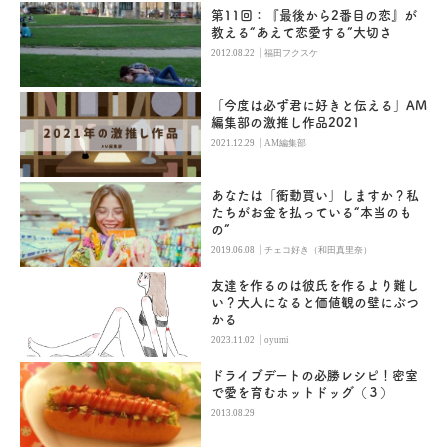
第11回：『最後から2番目の恋』が
教える“あえて恋愛する”大切さ
|
2012.08.22
福田フクスケ
「今度は必ず君に好きと伝える」AM
編集部の激推し作品2021
|
2021.12.29
AM編集部
あなたは「衝動買い」しますか？私
たちがお金を払っている“本当のも
の”
|
2019.06.08
チェコ好き（和田真里奈）
友達を作るのは彼氏を作るより難し
い？大人になると価値観の壁にぶつ
かる
|
2023.11.02
oyumi
ドライブデートの必勝レシピ！密室
で愛を育むホットドッグ（３）
2013.08.29