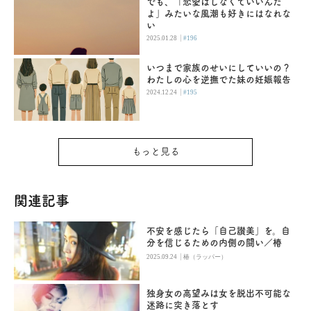
でも、「恋愛はしなくていいんだ
よ」みたいな風潮も好きにはなれな
い
|
2025.01.28
#196
いつまで家族のせいにしていいの？
わたしの心を逆撫でた妹の妊娠報告
|
2024.12.24
#195
もっと見る
関連記事
不安を感じたら「自己讃美」を。自
分を信じるための内側の闘い／椿
|
2025.09.24
椿（ラッパー）
独身女の高望みは女を脱出不可能な
迷路に突き落とす