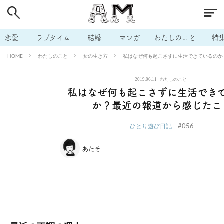
# 付き合いたい
# 男の本音
# セフレ
# 浮気
# 不倫
# 出会う方法
# マッチングアプリ
# ラブグッズ
# 体の相
恋愛
ラブタイム
結婚
マンガ
わたしのこと
特
# イケない
# ビッチの話
# エロスポット
# キャリア
わたしのこと
女の生き方
私はなぜ何も起こさずに生活できているのか
HOME
# 恋愛相談
# モテテク
# セフレから本命へ
# 結婚したい
2019.06.11
わたしのこと
# セフレがほしい
# 夫婦の悩み
# おもしろライフ
私はなぜ何も起こさずに生活でき
か？最近の報道から感じたこ
#056
ひとり遊び日記
あたそ