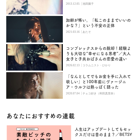
|
2013.12.05
池田園子
加齢が怖い。「私このままでいいの
かな？」という不安の正体
|
2021.03.16
あたそ
コンプレックスからの脱却！経験よ
りも大切な“幸せになる思考”／大人
女子と子共おばさんの恋愛の違い
|
2026.02.13
コラムニスト・ひかり
「なんとしてでもお金を手に入れて
欲しい」と100年前にヴァージニ
ア・ウルフは熱っぽく語った
|
2020.07.04
チェコ好き（和田真里奈）
あなたにおすすめの連載
人生はアップデートしてもセッ
クスだけは昔のまま？／BETSY