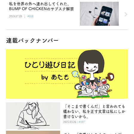
私を世界の外へ連れ出してくれた、
BUMP OF CHICKENのサブスク解禁
|
2019.07.09
#058
連載バックナンバー
「そこまで書くんだ」と言われても
構わない。私を正す文章は私にしか
書けないから。
|
2025.03.26
#197