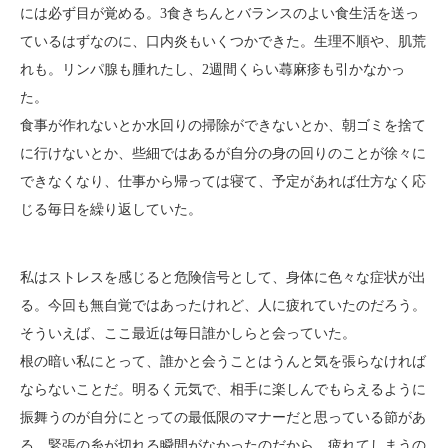
には必ず目が覚める。3食きちんとバランスのよい食生活を送っ
ているはずなのに、口内炎もいくつかできた。生理不順や、肌荒
れも。リンパ腺も腫れたし、2週間くらい蕁麻疹も引かなかっ
た。
食事が作れないとか水回りの掃除ができないとか、朝ゴミを捨て
に行けないとか、些細ではあるが自分の身の回りのことが徐々に
できなくなり、仕事から帰っては寝て、予定があれば仕方なく応
じる毎日を繰り返していた。
私はストレスを感じると危険信号として、身体に色々な症状が出
る。今回も無自覚ではあったけれど、人に疲れていたのだろう。
そういえば、ここ最近は毎日誰かしらと会っていた。
根の暗い私にとって、誰かと会うことはうんと気を張らなければ
ならないことだ。明るく元気で、相手に楽しんでもらえるように
振舞うのが自分にとっての最低限のマナーだと思っている節があ
る。緊張の糸が切れる瞬間がなかったのだから、疲れてしまうの