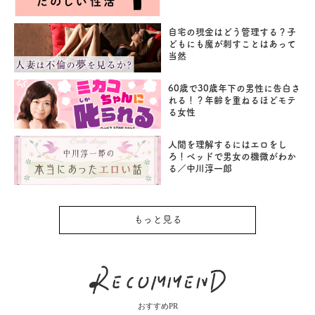
自宅の現金はどう管理する？子
どもにも魔が刺すことはあって
当然
60歳で30歳年下の男性に告白さ
れる！？年齢を重ねるほどモテ
る女性
人間を理解するにはエロをし
ろ！ベッドで男女の機微がわか
る／中川淳一郎
もっと見る
おすすめPR