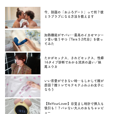
今、話題の「おふろデート」って何？彼
とラブラブになる方法を教えます
加熱機能がヤバい…最高のイカせマシー
ン青い吸うやつ『Tara S 2代目』を使っ
てみた
たかがセックス。されどセックス。性癖
16タイプ診断でわかる流派の違い／妹
尾ユウカ
いい恋愛ができない時…もしかして膣が
原因？膣トレでモテモテふわふわ女子に
なろう
【BeYourLover】目覚まし時計で挿入も
吸引も！？バレない大人のおもちゃレビ
ュー