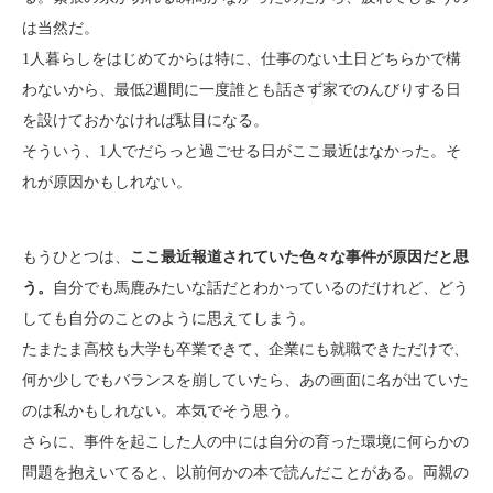
は当然だ。
1人暮らしをはじめてからは特に、仕事のない土日どちらかで構
わないから、最低2週間に一度誰とも話さず家でのんびりする日
を設けておかなければ駄目になる。
そういう、1人でだらっと過ごせる日がここ最近はなかった。そ
れが原因かもしれない。
もうひとつは、
ここ最近報道されていた色々な事件が原因だと思
う。
自分でも馬鹿みたいな話だとわかっているのだけれど、どう
しても自分のことのように思えてしまう。
たまたま高校も大学も卒業できて、企業にも就職できただけで、
何か少しでもバランスを崩していたら、あの画面に名が出ていた
のは私かもしれない。本気でそう思う。
さらに、事件を起こした人の中には自分の育った環境に何らかの
問題を抱えいてると、以前何かの本で読んだことがある。両親の