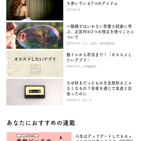
ち歩いている7つのアイテム
2023.04.18
一筋縄ではいかない恋愛小説家に学
ぶ、正反対の2つの視点を持つことに
ついて
|
2023.01.04
チェコ好き（和田真里奈）
筋トレから恋活まで！「オススメし
たいアプリ」
|
2018.10.24
AM編集部
なぜ好きだったものを全然好きじゃ
なくなるの？音楽を通じて友達と出
会ったのに
|
2024.03.12
あたそ
あなたにおすすめの連載
人生はアップデートしてもセッ