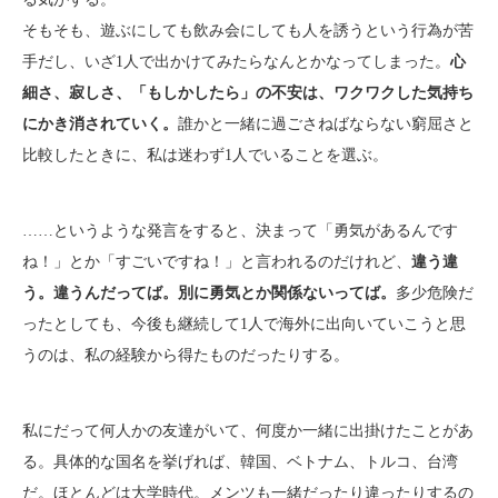
そもそも、遊ぶにしても飲み会にしても人を誘うという行為が苦
手だし、いざ1人で出かけてみたらなんとかなってしまった。
心
細さ、寂しさ、「もしかしたら」の不安は、ワクワクした気持ち
にかき消されていく。
誰かと一緒に過ごさねばならない窮屈さと
比較したときに、私は迷わず1人でいることを選ぶ。
……というような発言をすると、決まって「勇気があるんです
ね！」とか「すごいですね！」と言われるのだけれど、
違う違
う。違うんだってば。別に勇気とか関係ないってば。
多少危険だ
ったとしても、今後も継続して1人で海外に出向いていこうと思
うのは、私の経験から得たものだったりする。
私にだって何人かの友達がいて、何度か一緒に出掛けたことがあ
る。具体的な国名を挙げれば、韓国、ベトナム、トルコ、台湾
だ。ほとんどは大学時代。メンツも一緒だったり違ったりするの