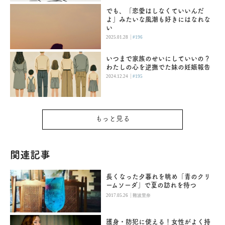
でも、「恋愛はしなくていいんだ
よ」みたいな風潮も好きにはなれな
い
|
2025.01.28
#196
いつまで家族のせいにしていいの？
わたしの心を逆撫でた妹の妊娠報告
|
2024.12.24
#195
もっと見る
関連記事
長くなった夕暮れを眺め「青のクリ
ームソーダ」で夏の訪れを待つ
|
2017.05.26
難波里奈
護身・防犯に使える！女性がよく持