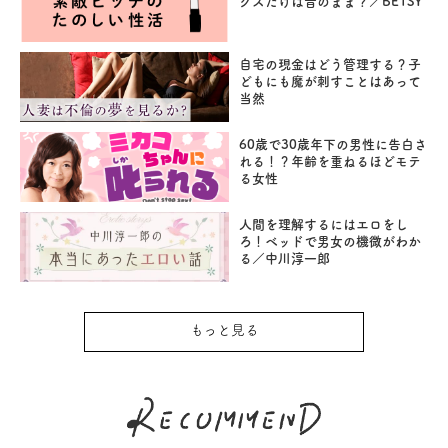
クスだけは昔のまま？／BETSY
自宅の現金はどう管理する？子
どもにも魔が刺すことはあって
当然
60歳で30歳年下の男性に告白さ
れる！？年齢を重ねるほどモテ
る女性
人間を理解するにはエロをし
ろ！ベッドで男女の機微がわか
る／中川淳一郎
もっと見る