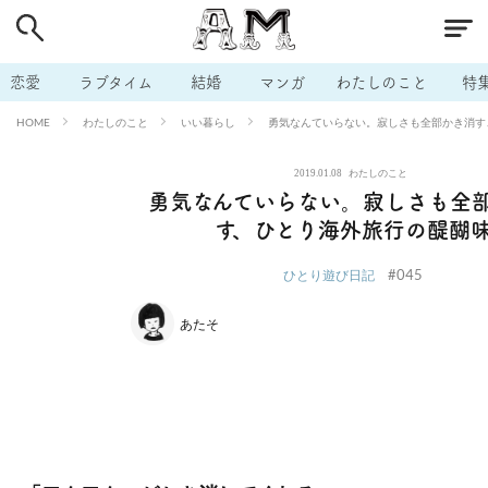
# 付き合いたい
# 男の本音
# セフレ
# 浮気
# 不倫
# 出会う方法
# マッチングアプリ
# ラブグッズ
# 体の相
恋愛
ラブタイム
結婚
マンガ
わたしのこと
特
# イケない
# ビッチの話
# エロスポット
# キャリア
わたしのこと
いい暮らし
勇気なんていらない。寂しさも全部かき消す
HOME
# 恋愛相談
# モテテク
# セフレから本命へ
# 結婚したい
2019.01.08
わたしのこと
# セフレがほしい
# 夫婦の悩み
# おもしろライフ
勇気なんていらない。寂しさも全
す、ひとり海外旅行の醍醐
#045
ひとり遊び日記
あたそ