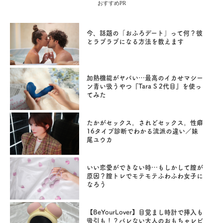
おすすめPR
今、話題の「おふろデート」って何？彼
とラブラブになる方法を教えます
加熱機能がヤバい…最高のイカせマシー
ン青い吸うやつ『Tara S 2代目』を使っ
てみた
たかがセックス。されどセックス。性癖
16タイプ診断でわかる流派の違い／妹
尾ユウカ
いい恋愛ができない時…もしかして膣が
原因？膣トレでモテモテふわふわ女子に
なろう
【BeYourLover】目覚まし時計で挿入も
吸引も！？バレない大人のおもちゃレビ