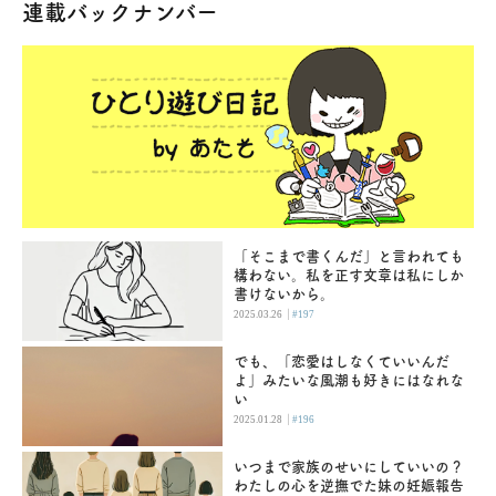
連載バックナンバー
「そこまで書くんだ」と言われても
構わない。私を正す文章は私にしか
書けないから。
|
2025.03.26
#197
でも、「恋愛はしなくていいんだ
よ」みたいな風潮も好きにはなれな
い
|
2025.01.28
#196
いつまで家族のせいにしていいの？
わたしの心を逆撫でた妹の妊娠報告