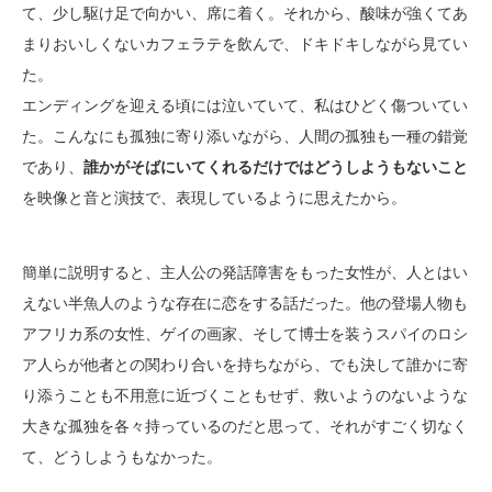
て、少し駆け足で向かい、席に着く。それから、酸味が強くてあ
まりおいしくないカフェラテを飲んで、ドキドキしながら見てい
た。
エンディングを迎える頃には泣いていて、私はひどく傷ついてい
た。こんなにも孤独に寄り添いながら、人間の孤独も一種の錯覚
であり、
誰かがそばにいてくれるだけではどうしようもないこと
を映像と音と演技で、表現しているように思えたから。
簡単に説明すると、主人公の発話障害をもった女性が、人とはい
えない半魚人のような存在に恋をする話だった。他の登場人物も
アフリカ系の女性、ゲイの画家、そして博士を装うスパイのロシ
ア人らが他者との関わり合いを持ちながら、でも決して誰かに寄
り添うことも不用意に近づくこともせず、救いようのないような
大きな孤独を各々持っているのだと思って、それがすごく切なく
て、どうしようもなかった。