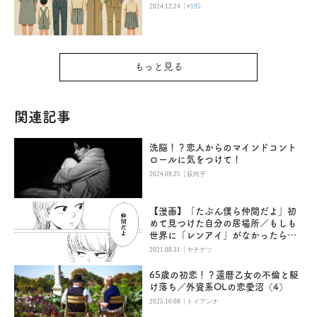
|
2024.12.24
#195
もっと見る
関連記事
洗脳！？恋人からのマインドコント
ロールに気をつけて！
|
2024.09.25
荻尚子
【漫画】「たぶん僕ら仲間だよ」初
めて見つけた自分の居場所／もしも
世界に「レンアイ」がなかったら
（７）
|
2021.08.31
ヤチナツ
65歳の初恋！？還暦乙女の不倫と駆
け落ち／外資系OLの恋愛沼（4）
|
2025.10.08
トイアンナ