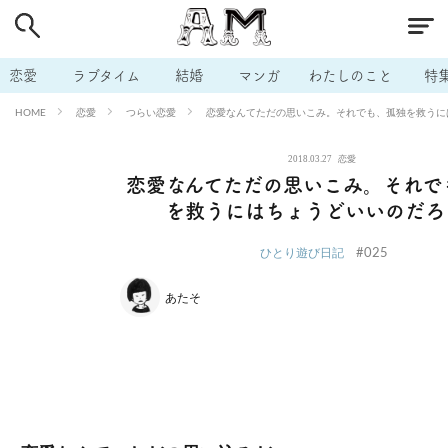
# 付き合いたい
# 男の本音
# セフレ
# 浮気
# 不倫
# 出会う方法
# マッチングアプリ
# ラブグッズ
# 体の相
恋愛
ラブタイム
結婚
マンガ
わたしのこと
特
# イケない
# ビッチの話
# エロスポット
# キャリア
恋愛
つらい恋愛
恋愛なんてただの思いこみ。それでも、孤独を救うに
HOME
# 恋愛相談
# モテテク
# セフレから本命へ
# 結婚したい
2018.03.27
恋愛
# セフレがほしい
# 夫婦の悩み
# おもしろライフ
恋愛なんてただの思いこみ。それで
を救うにはちょうどいいのだろ
#025
ひとり遊び日記
あたそ