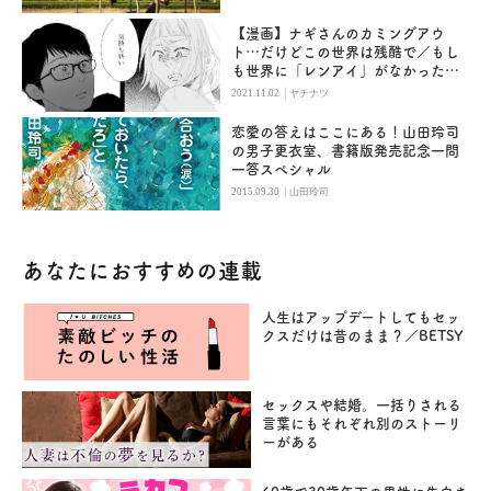
【漫画】ナギさんのカミングアウ
ト…だけどこの世界は残酷で／もし
も世界に「レンアイ」がなかったら
（１４）
|
2021.11.02
ヤチナツ
恋愛の答えはここにある！山田玲司
の男子更衣室、書籍版発売記念一問
一答スペシャル
|
2015.09.30
山田玲司
あなたにおすすめの連載
人生はアップデートしてもセッ
クスだけは昔のまま？／BETSY
セックスや結婚。一括りされる
言葉にもそれぞれ別のストーリ
ーがある