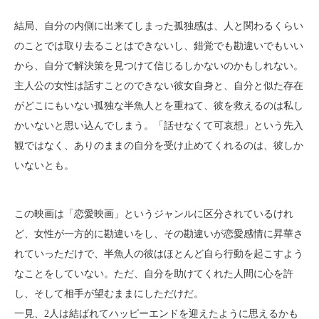
結局、自分の内側に出来てしまった孤独感は、人と関わるくらい
のことでは取り去ることはできないし、錯覚でも勘違いでもいい
から、自分で解決策を見つけて信じるしかないのかもしれない。
主人公の女性は話すことのできない彼女自身と、自分と似た存在
がどこにもいない孤独な半魚人とを重ねて、彼を救えるのは私し
かいないと思い込んでしまう。「話せなくて可哀想」という先入
観ではなく、ありのままの自分を受け止めてくれるのは、彼しか
いないとも。
この映画は「恋愛映画」というジャンルに区分されているけれ
ど、女性が一方的に勘違いをし、その勘違いが恋愛感情に昇華さ
れていっただけで、半魚人の彼はほとんど自ら行動を起こすよう
なことをしていない。ただ、自分を助けてくれた人間に心を許
し、そして相手が望むままにしただけだ。
一見、2人は結ばれてハッピーエンドを迎えたように思えるかも