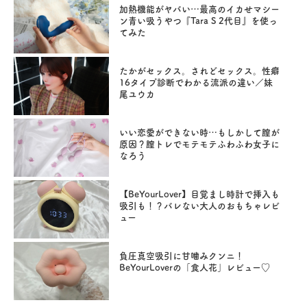
加熱機能がヤバい…最高のイカせマシー
ン青い吸うやつ『Tara S 2代目』を使っ
てみた
たかがセックス。されどセックス。性癖
16タイプ診断でわかる流派の違い／妹
尾ユウカ
いい恋愛ができない時…もしかして膣が
原因？膣トレでモテモテふわふわ女子に
なろう
【BeYourLover】目覚まし時計で挿入も
吸引も！？バレない大人のおもちゃレビ
ュー
負圧真空吸引に甘噛みクンニ！
BeYourLoverの「食人花」レビュー♡