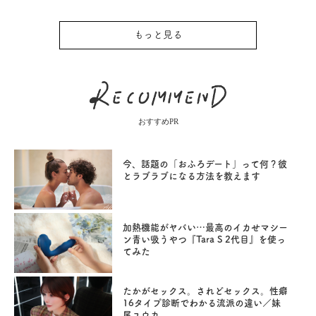
もっと見る
おすすめPR
今、話題の「おふろデート」って何？彼
とラブラブになる方法を教えます
加熱機能がヤバい…最高のイカせマシー
ン青い吸うやつ『Tara S 2代目』を使っ
てみた
たかがセックス。されどセックス。性癖
16タイプ診断でわかる流派の違い／妹
尾ユウカ