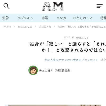
# 付き合いたい
# 男の本音
# セフレ
# 浮気
# 不倫
# 出会う方法
# マッチングアプリ
# ラブグッズ
# 体の相
恋愛
ラブタイム
結婚
マンガ
わたしのこと
特
# イケない
# ビッチの話
# エロスポット
# キャリア
わたしのこと
女の生き方
独身が「寂しい」と漏らすと「それ見たこと
HOME
# 恋愛相談
# モテテク
# セフレから本命へ
# 結婚したい
2024.01.10
わたしのこと
# セフレがほしい
# 夫婦の悩み
# おもしろライフ
独身が「寂しい」と漏らすと「それ
か！」と攻撃されるのではな
#1
女の人生をナナメから考えるブックガイド
チェコ好き（和田真里奈）