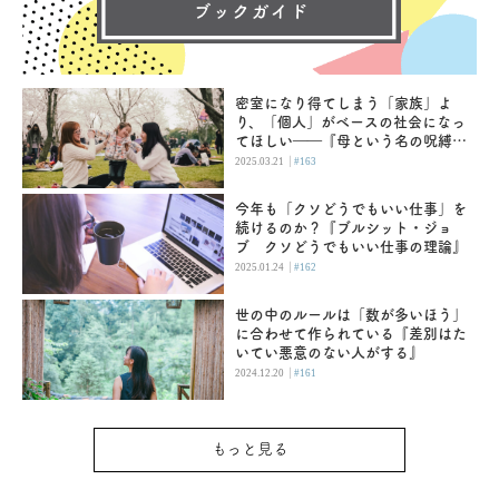
密室になり得てしまう「家族」よ
り、「個人」がベースの社会になっ
てほしい――『母という名の呪縛
娘という牢獄』
|
2025.03.21
#163
今年も「クソどうでもいい仕事」を
続けるのか？『ブルシット・ジョ
ブ クソどうでもいい仕事の理論』
|
2025.01.24
#162
世の中のルールは「数が多いほう」
に合わせて作られている『差別はた
いてい悪意のない人がする』
|
2024.12.20
#161
もっと見る