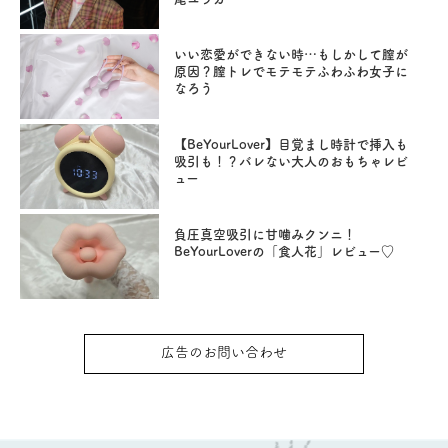
いい恋愛ができない時…もしかして膣が
原因？膣トレでモテモテふわふわ女子に
なろう
【BeYourLover】目覚まし時計で挿入も
吸引も！？バレない大人のおもちゃレビ
ュー
負圧真空吸引に甘噛みクンニ！
BeYourLoverの「食人花」レビュー♡
広告のお問い合わせ