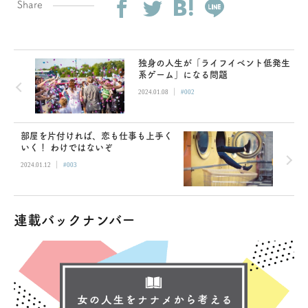
Share
独身の人生が「ライフイベント低発生
系ゲーム」になる問題
|
2024.01.08
#002
部屋を片付ければ、恋も仕事も上手く
いく！ わけではないぞ
|
2024.01.12
#003
連載バックナンバー