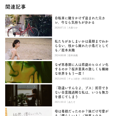
関連記事
自転車に鍵をかけず盗まれた元カ
レ。今なら気持ちが分かる
|
2020.07.11
大泉りか
私たちがおしまいかは最期までわか
らない。枝から離れた小鳥だとして
も／葭本未織
|
2024.08.08
葭本未織
なぜ思春期に人は悲劇のヒロイン化
するのか？桜井亜美の激しくも繊細
な世界をもう一度！
|
2025.04.02
チェコ好き（和田真里奈）
「勘違いすんなよ、ブス」拒否でき
ない自意識過剰な私は、いつも無力
を感じてしまう
|
2021.10.12
あたそ
母は毒親だったのか？妹だけ可愛が
る「憎らしい人」／妹尾ユウカ