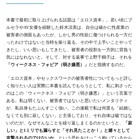
本書で最初に取り上げられる話題は「エロス資本」。若い頃にブ
ルセラやAV女優を経験した鈴木涼美は、自分は確かに性産業の
被害者の側面もあったが、しかし男の性欲に傷つけられる一方だ
ったわけではないと当時を振り返る。その中で上手いことやって
きたし、いい思いもしてきたし、被害者の役割を一方的に背負う
気にはなれないと。そして、対する返事で上野千鶴子は、それを
「ウィークネス・フォビア（弱さ嫌悪）」
だと指摘するのだ。
「エロス資本」やセックスワークの被害者性についてもっと詳し
く知りたい人は実際に本書を読んでもらうとして、私に刺さった
のはこの「ウィークネス・フォビア（弱さ嫌悪）」という言葉で
ある。私は弱くない、被害者ではないと思いたいメンタリティ
が、私自身もたぶんすごく強い。この連載で私は何度も「結婚し
なくても別に寂しくない」と主張しており、それ自体は嘘ではな
いのだが、なぜそんなことを繰り返しまくるのかというと、
「寂
しい」と1ミリでも漏らすと「それ見たことか！」と嬉々として
攻撃されるのではないか
、という恐れをけっこう抱いているから