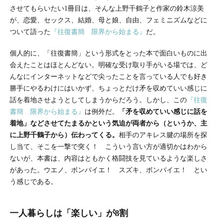
させてもらいたい1冊目は、そんな上野千鶴子と作家の鈴木涼美
が、恋愛、セックス、結婚、母と娘、自由、フェミニズムなどに
ついて語った
『往復書簡 限界から始まる』
だ。
個人的に、「往復書簡」という形式をとった本で面白いものに出
会えたことはほとんどない。明確な受け取り手がいる場では、ど
んなにインターネットなどで尖ったことを言っている人でも好き
勝手にやるわけにはいかず、ちょっとだけ矛を収めていい感じに
話を着地させようとしてしまうからだろう。しかし、この
『往復
書簡 限界から始まる』
は例外だ。
「矛を収めていい感じに話を
着地」などさせてたまるかという気迫が両者から（というか、主
に上野千鶴子から）伝わってくる。
相手のアキレス腱の場所を探
し当て、そこを一撃で突く！ こういう言い方が適切かはわから
ないが、本書は、内容はともかく格闘技を見ているような楽しさ
があった。ウエノ、ボンバイエ！ スズキ、ボンバイエ！ とい
う感じである。
一人暮らしは「楽しい」が8割