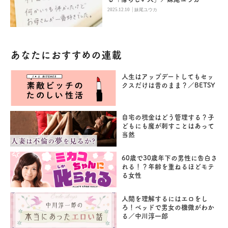
|
2025.12.10
妹尾ユウカ
あなたにおすすめの連載
人生はアップデートしてもセッ
クスだけは昔のまま？／BETSY
自宅の現金はどう管理する？子
どもにも魔が刺すことはあって
当然
60歳で30歳年下の男性に告白さ
れる！？年齢を重ねるほどモテ
る女性
人間を理解するにはエロをし
ろ！ベッドで男女の機微がわか
る／中川淳一郎