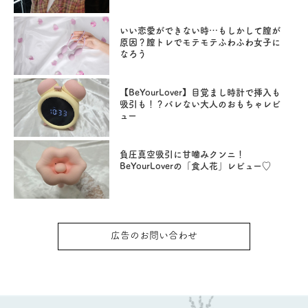
いい恋愛ができない時…もしかして膣が
原因？膣トレでモテモテふわふわ女子に
なろう
【BeYourLover】目覚まし時計で挿入も
吸引も！？バレない大人のおもちゃレビ
ュー
負圧真空吸引に甘噛みクンニ！
BeYourLoverの「食人花」レビュー♡
広告のお問い合わせ