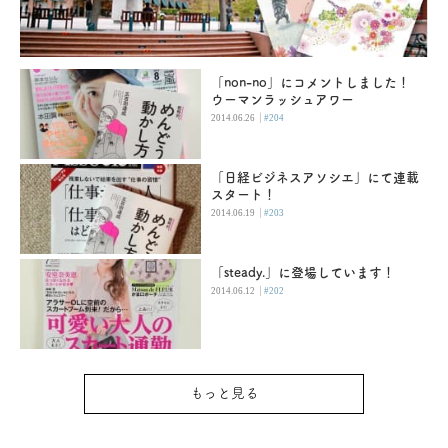
「non-no」にコメントしました！
ウーマンラッシュアワー
|
2014.06.26
#204
「日経ビジネスアソシエ」にて連載
スタート！
|
2014.06.19
#203
「steady.」に登場しています！
|
2014.06.12
#202
もっと見る