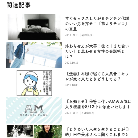
関連記事
すぐセックスしたがるチンチン代謝
のいい男を探せ！「花よりチンコ」
の真意
|
2014.09.15
菊池美佳子
終わらせ方が大事！彼に「また会い
たい」と思わせる女性の会話術と
は？
2025.10.16
【漫画】布団で寝てる人集合！セフ
レが家に来たときどうしてる？
2019.10.03
【お知らせ】移管に伴いAMのお気に
入り機能を8/12中に停止いたします
|
2020.08.11
AM編集部
「ときめいた人生を生きることが目
的」田中美津さんに聞くこれまでと