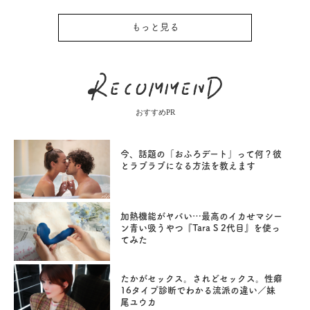
もっと見る
おすすめPR
今、話題の「おふろデート」って何？彼
とラブラブになる方法を教えます
加熱機能がヤバい…最高のイカせマシー
ン青い吸うやつ『Tara S 2代目』を使っ
てみた
たかがセックス。されどセックス。性癖
16タイプ診断でわかる流派の違い／妹
尾ユウカ