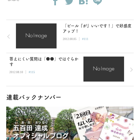
「ビール『が』いいです！」で好感度
アップ！
|
2012.08.05
#111
答えにくい質問は「●●」ではぐらか
す
|
2012.08.10
#115
連載バックナンバー