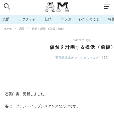
# 付き合いたい
# 男の本音
# セフレ
# 浮気
# 不倫
# 出会う方法
# マッチングアプリ
# ラブグッズ
# 体の相
恋愛
ラブタイム
結婚
マンガ
わたしのこと
特
# イケない
# ビッチの話
# エロスポット
# キャリア
恋愛
偶然を計画する婚活（前編）
HOME
# 恋愛相談
# モテテク
# セフレから本命へ
# 結婚したい
2012.08.07
恋愛
# セフレがほしい
# 夫婦の悩み
# おもしろライフ
偶然を計画する婚活（前編
#114
五百田達成 オフィシャルブログ
恋愛白書、更新しました。
要は、プランドハップンスタンスなわけです。