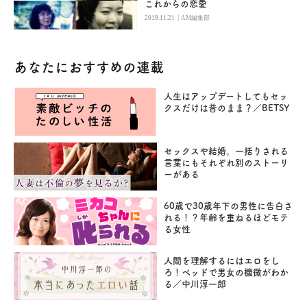
これからの恋愛
|
2019.11.21
AM編集部
あなたにおすすめの連載
人生はアップデートしてもセッ
クスだけは昔のまま？／BETSY
セックスや結婚。一括りされる
言葉にもそれぞれ別のストーリ
ーがある
60歳で30歳年下の男性に告白さ
れる！？年齢を重ねるほどモテ
る女性
人間を理解するにはエロをし
ろ！ベッドで男女の機微がわか
る／中川淳一郎