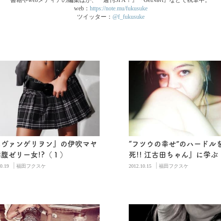
書籍やwebメディアの編集ほか、『週刊SPA！』『GetNavi』などで執筆中。
web：
https://note.mu/fukusuke
ツイッター：
@f_fukusuke
ヱヴァンゲリヲン』の伊吹マヤ
“フツウの幸せ”のハードル
腹ゼリー女!?（１）
死!! 江古田ちゃん』に学ぶ
|
|
0.19
福田フクスケ
2012.10.15
福田フクスケ