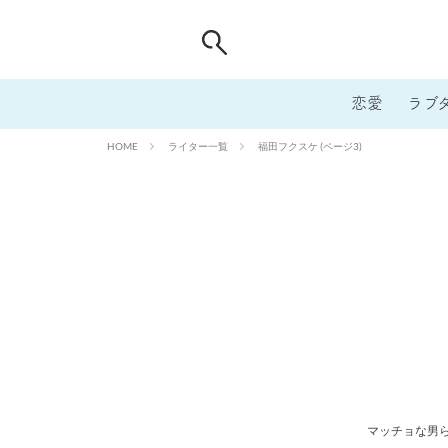
恋愛
ラブ
ライター一覧
福田フクスケ (ページ3)
HOME
マッチョな男