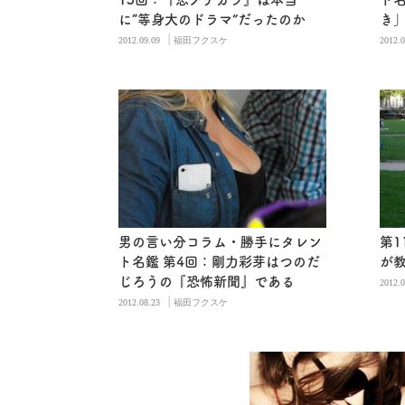
に“等身大のドラマ”だったのか
き
|
理
2012.09.09
福田フクスケ
2012.0
男の言い分コラム・勝手にタレン
第1
ト名鑑 第4回：剛力彩芽はつのだ
が教
じろうの『恐怖新聞』である
2012.0
|
2012.08.23
福田フクスケ