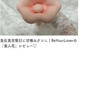
負圧真空吸引に甘噛みクンニ！BeYourLoverの
「食人花」レビュー♡