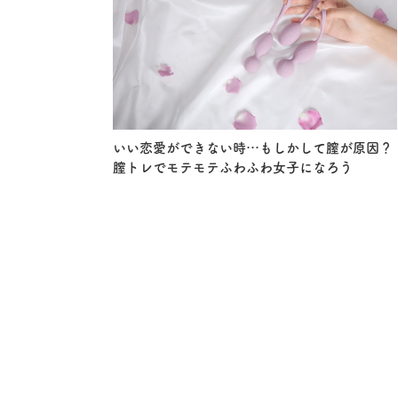
いい恋愛ができない時…もしかして膣が原因？
膣トレでモテモテふわふわ女子になろう