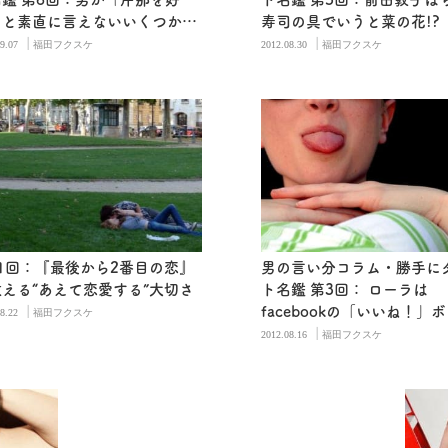
」と素直に言えないいくつかの
寿司の具でいうと菜の花!?
|
|
由
9.07
福田フクスケ
2012.08.30
福田フクスケ
1回：『最後から2番目の恋』
男の言い分コラム・勝手に
える“あえて恋愛する”大切さ
ト名鑑 第3回： ローラは
|
facebookの「いいね！」
8.22
福田フクスケ
|
ある
2012.08.16
福田フクスケ