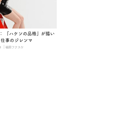
： 『ハケンの品格』が描い
と仕事のジレンマ
|
8
福田フクスケ