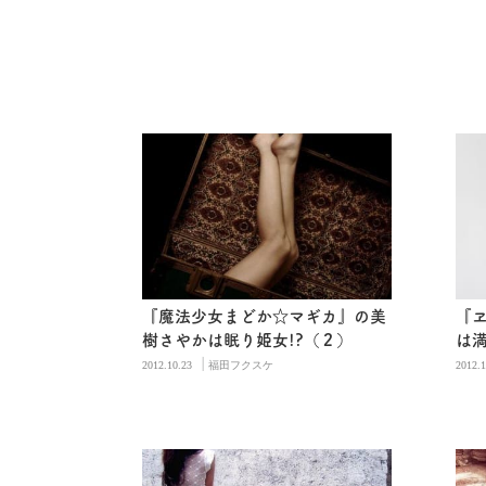
『魔法少女まどか☆マギカ』の美
『
樹さやかは眠り姫女!?（２）
は満
|
2012.10.23
福田フクスケ
2012.1