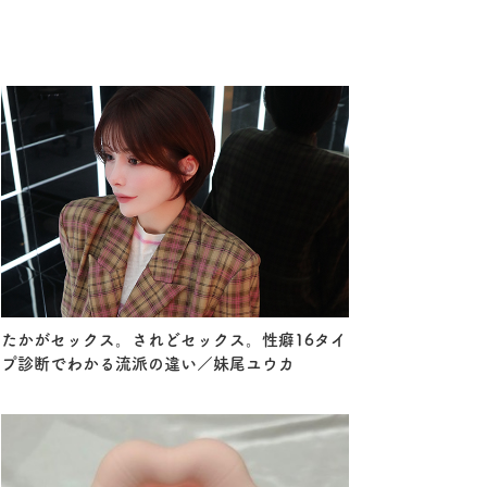
たかがセックス。されどセックス。性癖16タイ
プ診断でわかる流派の違い／妹尾ユウカ