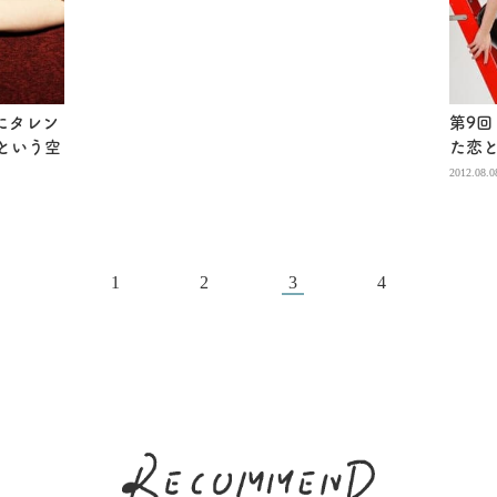
にタレン
第9回
希という空
た恋
2012.08.0
1
2
3
4