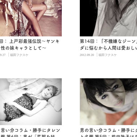
8回： 上戸彩最強伝説～ヤンキ
第14回：『不機嫌なジーン
属性の妹キャラとして～
ダに悩むから人間は愛おしい
|
|
9.27
福田フクスケ
2012.09.20
福田フクスケ
の言い分コラム・勝手にタレン
男の言い分コラム・勝手に
鑑 第6回：男が「芹那を好
ト名鑑 第5回：前田敦子は