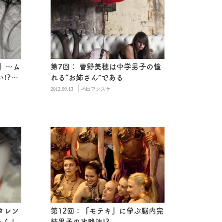
』～ム
第7回： 菅野美穂は中学男子の憧
!?～
れる“お姉さん”である
|
2012.09.13
福田フクスケ
タレン
第12回：『モテキ』に学ぶ脳内完
ちらし
結男子の攻略法!?