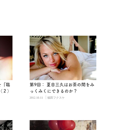
を『臨
第9回： 夏目三久はお茶の間をみ
（２）
っくみくにできるのか？
|
2012.10.11
福田フクスケ