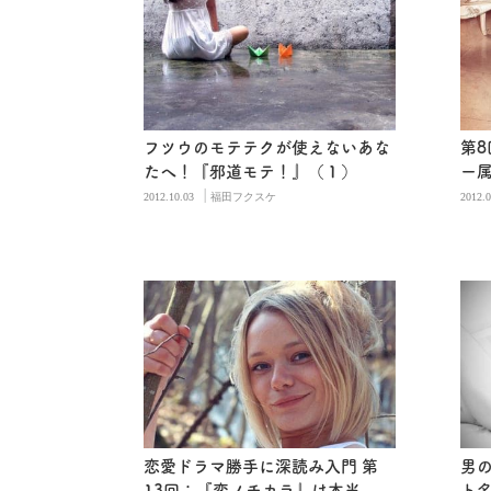
フツウのモテテクが使えないあな
第
たへ！『邪道モテ！』（１）
ー
|
2012.10.03
福田フクスケ
2012.0
恋愛ドラマ勝手に深読み入門 第
男
13回：『恋ノチカラ』は本当
ト名