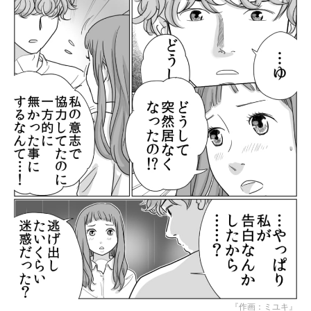
『作画：ミユキ』