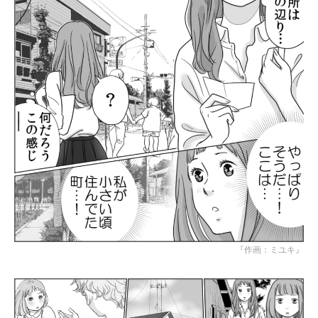
『作画：ミユキ』