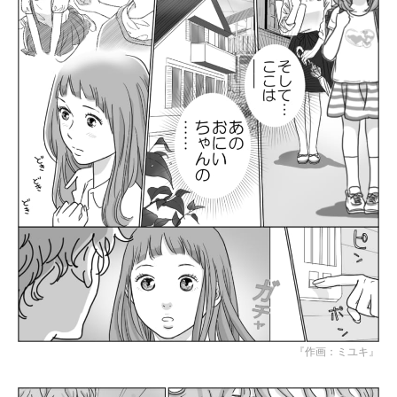
『作画：ミユキ』