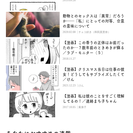
2015.09.28
動物とのセックスは「異常」だろう
か――「私」にとっての対等、合意
の意味について
|
2020.02.08
チェコ好き（和田真里奈）
【漫画】この香りの正体はお前だっ
たのか…？数年前のときめきが蘇る
／ラブ・モニター（５）
2018.11.27
【漫画】クリスマス当日は仕事の彼
女！どうしてもサプライズしたくて
／けん
|
2021.12.23
けん
【漫画】私は彼のことをすごく理解
してるの！／連絡まち子ちゃん
|
2017.10.05
黄身子