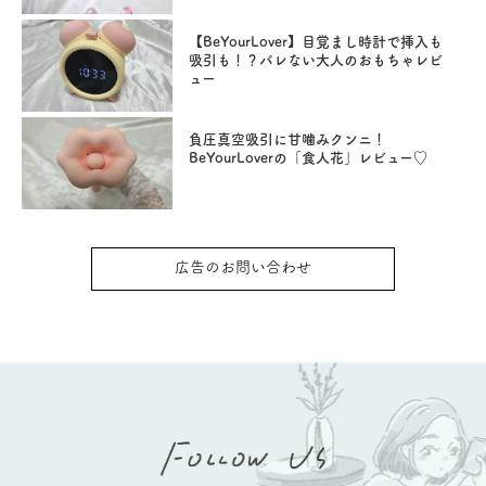
【BeYourLover】目覚まし時計で挿入も
吸引も！？バレない大人のおもちゃレビ
ュー
負圧真空吸引に甘噛みクンニ！
BeYourLoverの「食人花」レビュー♡
広告のお問い合わせ