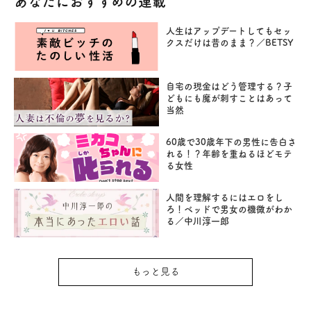
あなたにおすすめの連載
人生はアップデートしてもセッ
クスだけは昔のまま？／BETSY
自宅の現金はどう管理する？子
どもにも魔が刺すことはあって
当然
60歳で30歳年下の男性に告白さ
れる！？年齢を重ねるほどモテ
る女性
人間を理解するにはエロをし
ろ！ベッドで男女の機微がわか
る／中川淳一郎
もっと見る