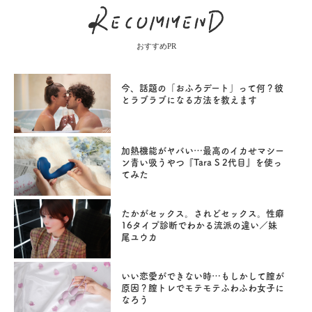
おすすめPR
今、話題の「おふろデート」って何？彼
とラブラブになる方法を教えます
加熱機能がヤバい…最高のイカせマシー
ン青い吸うやつ『Tara S 2代目』を使っ
てみた
たかがセックス。されどセックス。性癖
16タイプ診断でわかる流派の違い／妹
尾ユウカ
いい恋愛ができない時…もしかして膣が
原因？膣トレでモテモテふわふわ女子に
なろう