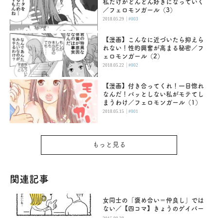
私だけがどんどん好きになっていく
／フェロモンガール（3）
|
2018.05.29
#003
【漫画】こんなに近づいたら抑えら
れない！性的興奮が高まる秘密／フ
ェロモンガール（2）
|
2018.05.22
#002
【漫画】付き合ってくれ！一目惚れ
なんだ！パッとしない私がモテてし
まうわけ／フェロモンガール（1）
|
2018.05.15
#001
もっと見る
関連記事
女同士の「褒め合い＝仲良し」では
ない／【四コマ】きょうのゲイバー