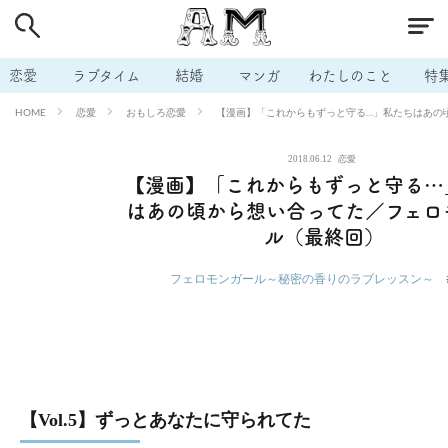
# 付き合いたい
# 男の本音
# セフレ
# 浮気
# 不倫
# 出会う方法
# マッチングアプリ
# ラブグッズ
# 体の相
恋愛
ラブタイム
結婚
マンガ
わたしのこと
特
# イケない
# ビッチの話
# エロスポット
# キャリア
恋愛
おもしろ恋愛
【漫画】「これからもずっと守る…」私たちはあの
HOME
# 恋愛相談
# モテテク
# セフレから本命へ
# 結婚したい
2018.06.12
恋愛
# セフレがほしい
# 夫婦の悩み
# おもしろライフ
【漫画】「これからもずっと守る…
はあの頃から想い合ってた／フェロ
ル（最終回）
フェロモンガール～秘密の香りのラブレッスン～
【Vol.5】ずっとあなたに守られてた