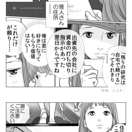
『作画：ミユキ』