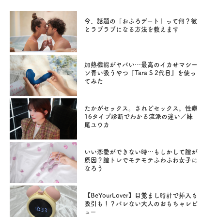
今、話題の「おふろデート」って何？彼
とラブラブになる方法を教えます
加熱機能がヤバい…最高のイカせマシー
ン青い吸うやつ『Tara S 2代目』を使っ
てみた
たかがセックス。されどセックス。性癖
16タイプ診断でわかる流派の違い／妹
尾ユウカ
いい恋愛ができない時…もしかして膣が
原因？膣トレでモテモテふわふわ女子に
なろう
【BeYourLover】目覚まし時計で挿入も
吸引も！？バレない大人のおもちゃレビ
ュー