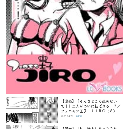
【漫画】「そんなところ舐めない
で！」二人がついに結ばれる…？／
フェロモン王子 ＪＩＲＯ（８）
|
2021.04.27
#008
【漫画】「私、好きになったみた