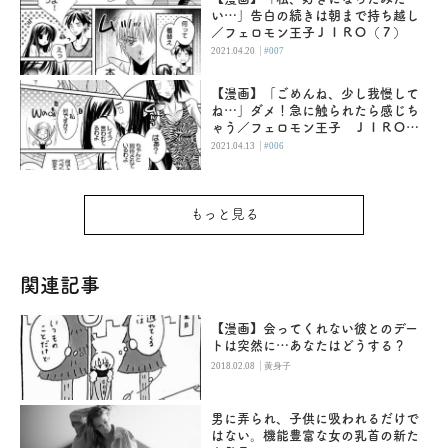
い…」告白の続きは朝まで持ち越し
／フェロモン王子ＪＩＲＯ（７）
|
2021.04.20
#007
【漫画】「ごめんね、少し我慢して
ね…」ダメ！急に触られたら感じち
ゃう／フェロモン王子 ＪＩＲＯ
（６）
|
2021.04.13
#006
もっと見る
関連記事
【漫画】会ってくれない彼とのデー
トは突然に…あなたはどうする？
|
2018.02.08
黄身子
男に弄られ、子供に吸われるだけで
はない。機能豊富な女の乳首の新た