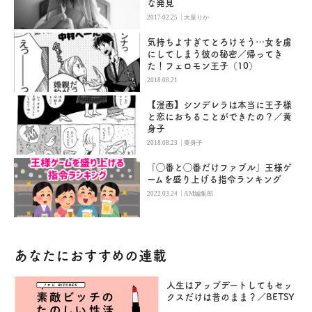
な発見
|
2017.02.25
大泉りか
気持ちよすぎてとろけそう…女を虜
にしてしまう彼の秘密／帰ってき
た！フェロモン王子（10）
2018.08.21
【漫画】シンデレラは本当に王子様
と恋におちることができたの？／黄
身子
|
2018.08.23
黄身子
「◯番と◯番だけファブル」王様ゲ
ームを盛り上げる指令ランキング
|
2022.03.24
AM編集部
あなたにおすすめの連載
人生はアップデートしてもセッ
クスだけは昔のまま？／BETSY