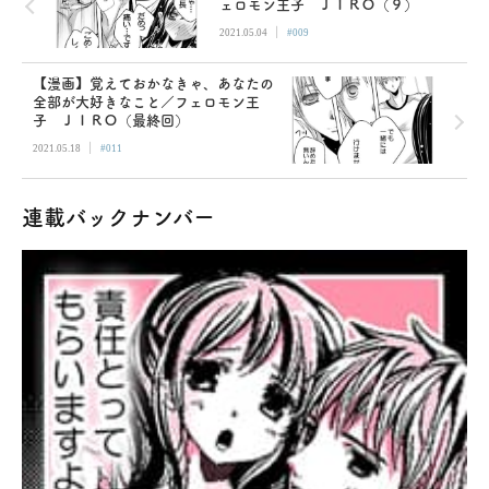
ェロモン王子 ＪＩＲＯ（９）
|
2021.05.04
#009
【漫画】覚えておかなきゃ、あなたの
全部が大好きなこと／フェロモン王
子 ＪＩＲＯ（最終回）
|
2021.05.18
#011
連載バックナンバー