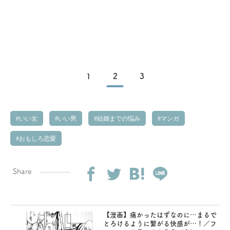
1
2
3
いい女
いい男
結婚までの悩み
マンガ
おもしろ恋愛
Share
【漫画】痛かったはずなのに…まるで
とろけるように繋がる快感が…！／フ