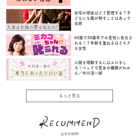
自宅の現金はどう管理する？子
どもにも魔が刺すことはあって
当然
60歳で30歳年下の男性に告白さ
れる！？年齢を重ねるほどモテ
る女性
人間を理解するにはエロをし
ろ！ベッドで男女の機微がわか
る／中川淳一郎
もっと見る
おすすめPR