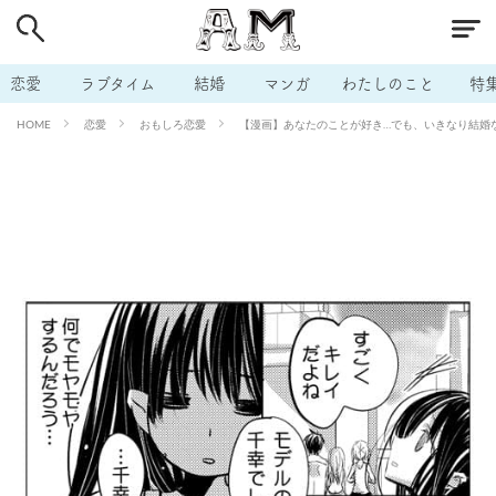
# 付き合いたい
# 男の本音
# セフレ
# 浮気
# 不倫
# 出会う方法
# マッチングアプリ
恋愛
ラブタイム
結婚
マンガ
わたしのこと
特
# ラブグッズ
# 体の相性
# イケない
恋愛
おもしろ恋愛
【漫画】あなたのことが好き…でも、いきなり結婚な
HOME
# ビッチの話
# エロスポット
# キャリア
# 恋愛相談
# モテテク
# セフレから本命へ
# 結婚したい
# セフレがほしい
# 夫婦の悩み
# おもしろライフ