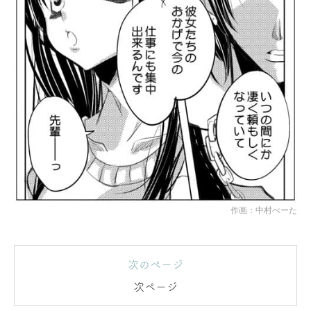
作画：中村べーた
次のページ
次ページ