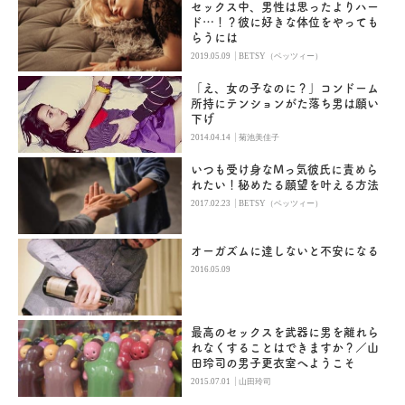
セックス中、男性は思ったよりハー
ド…！？彼に好きな体位をやっても
らうには
|
2019.05.09
BETSY（ベッツィー）
「え、女の子なのに？」コンドーム
所持にテンションがた落ち男は願い
下げ
|
2014.04.14
菊池美佳子
いつも受け身なMっ気彼氏に責めら
れたい！秘めたる願望を叶える方法
|
2017.02.23
BETSY（ベッツィー）
オーガズムに達しないと不安になる
2016.05.09
最高のセックスを武器に男を離れら
れなくすることはできますか？／山
田玲司の男子更衣室へようこそ
|
2015.07.01
山田玲司