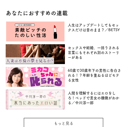
あなたにおすすめの連載
人生はアップデートしてもセッ
クスだけは昔のまま？／BETSY
セックスや結婚。一括りされる
言葉にもそれぞれ別のストーリ
ーがある
60歳で30歳年下の男性に告白さ
れる！？年齢を重ねるほどモテ
る女性
人間を理解するにはエロをし
ろ！ベッドで男女の機微がわか
る／中川淳一郎
もっと見る