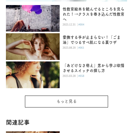
性教育絵本を読んでるところを見ら
れた！→クラスを巻き込んだ性教育
へ
|
2025.12.31
#004
愛撫する手が止まらない！「ごま
油」でつるすべ肌になる裏ワザ
|
2025.08.20
#061
「あどけなさ萌え」男から学ぶ欲情
させるスイッチの探し方
|
2025.03.28
#058
もっと見る
関連記事