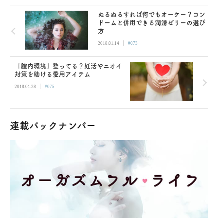
ぬるぬるすれば何でもオーケー？コン
ドームと併用できる潤滑ゼリーの選び
方
|
2018.01.14
#073
「膣内環境」整ってる？妊活やニオイ
対策を助ける愛用アイテム
|
2018.01.28
#075
連載バックナンバー