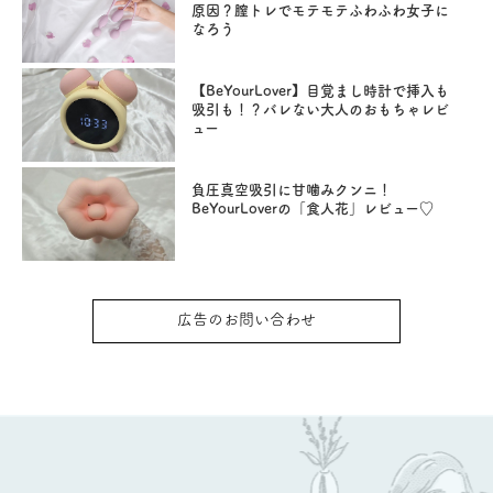
原因？膣トレでモテモテふわふわ女子に
なろう
【BeYourLover】目覚まし時計で挿入も
吸引も！？バレない大人のおもちゃレビ
ュー
負圧真空吸引に甘噛みクンニ！
BeYourLoverの「食人花」レビュー♡
広告のお問い合わせ