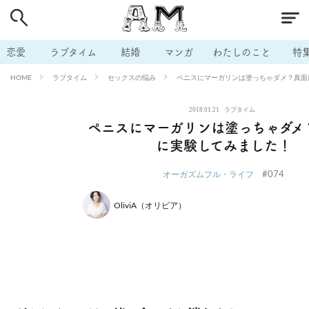
# 付き合いたい
# 男の本音
# セフレ
# 浮気
# 不倫
# 出会う方法
# マッチングアプリ
# ラブグッズ
# 体の相
恋愛
ラブタイム
結婚
マンガ
わたしのこと
特
# イケない
# ビッチの話
# エロスポット
# キャリア
ラブタイム
セックスの悩み
ペニスにマーガリンは塗っちゃダメ？真面
HOME
# 恋愛相談
# モテテク
# セフレから本命へ
# 結婚したい
2018.01.21
ラブタイム
# セフレがほしい
# 夫婦の悩み
# おもしろライフ
ペニスにマーガリンは塗っちゃダメ
に実験してみました！
#074
オーガズムフル・ライフ
OliviA（オリビア）