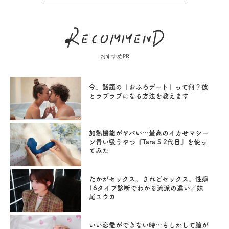
おすすめPR
今、話題の「おふろデート」って何？彼
とラブラブになる方法を教えます
加熱機能がヤバい…最高のイカせマシー
ン青い吸うやつ『Tara S 2代目』を使っ
てみた
たかがセックス。されどセックス。性癖
16タイプ診断でわかる流派の違い／妹
尾ユウカ
いい恋愛ができない時…もしかして膣が