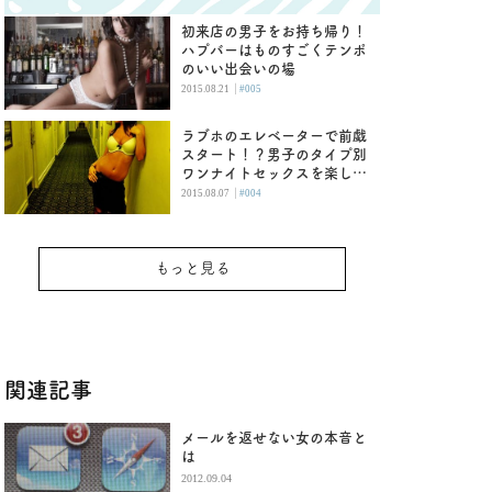
初来店の男子をお持ち帰り！
ハプバーはものすごくテンポ
のいい出会いの場
|
2015.08.21
#005
ラブホのエレベーターで前戯
スタート！？男子のタイプ別
ワンナイトセックスを楽しむ
方法
|
2015.08.07
#004
もっと見る
関連記事
メールを返せない女の本音と
は
2012.09.04