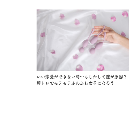
いい恋愛ができない時…もしかして膣が原因？
膣トレでモテモテふわふわ女子になろう