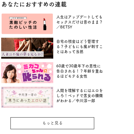
あなたにおすすめの連載
人生はアップデートしても
セックスだけは昔のまま？
／BETSY
自宅の現金はどう管理す
る？子どもにも魔が刺すこ
とはあって当然
60歳で30歳年下の男性に
告白される！？年齢を重ね
るほどモテる女性
人間を理解するにはエロを
しろ！ベッドで男女の機微
がわかる／中川淳一郎
もっと見る