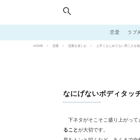
恋愛
ラブ
恋愛
恋愛を楽しむ
上手くなじめてない男二人を狙
HOME
なにげないボディタッ
下ネタがそこそこ盛り上がって
ること
が大切です。
肩をトンと叩くなど、あくまで自