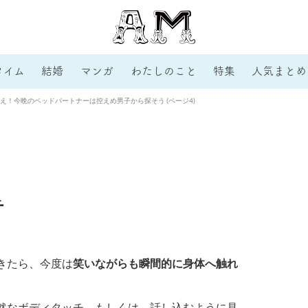
タイム
結婚
マンガ
わたしのこと
特集
人気まとめ
え！今晩のベッドパートナーは控えめ男子から探そう (ページ4)
チ
きたら、今度は
笑いながらも瞬間的に身体へ触れ
然なボディタッチ。もしくは、話し込むように見