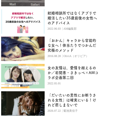
結婚相談所ではなくアプリで
婚活したい35歳前後の女性へ
のアドバイス
|
2022.06.03
AM編集部
「おかん」キャラから官能的
な女へ！体当たりでつかんだ
究極のメソッド
|
2016.08.28
OliviA（オリビア）
女の友情は、愛情を超えるの
か／岩間恵・さきっぺ×AMコ
ラボ企画第二回
2022.05.01
「だいたいの男性にお断りさ
れる女性」は確実にいる！け
れど悲しまないで
|
2026.07.22
菊池美佳子