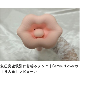
負圧真空吸引に甘噛みクンニ！BeYourLoverの
「食人花」レビュー♡