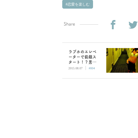
恋愛を楽しむ
Share
ラブホのエレベ
ーターで前戯ス
タート！？男子
|
のタイプ別ワン
2015.08.07
#004
ナイトセックス
を楽しむ方法