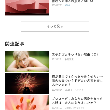
憶説への個人的意見／BETSY
|
2026.07.02
#604
もっと見る
関連記事
男子がゴムをつけない理由（２）
|
2013.02.01
牧野江里
彼が無言でイクのをやめさせたい…
花火大会でいうドデカい尺玉を楽し
みたいのに！
|
2020.08.06
BETSY（ベッツィー）
プロローグ：あなたの恋愛やセック
ス観は、大人になりましたか？
|
2026.01.22
OliviA（オリビア）