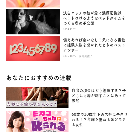
淡白エッチの彼が急に濃厚愛撫派
へ！トロけるようなベッドタイムを
つくる奥の手公開
2014.11.20
備えあれば憂いなし！気になる男性
に経験人数を聞かれたときのベスト
アンサー
|
2025.10.27
菊池美佳子
あなたにおすすめの連載
自宅の現金はどう管理する？子
どもにも魔が刺すことはあって
当然
60歳で30歳年下の男性に告白さ
れる！？年齢を重ねるほどモテ
る女性