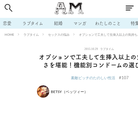
# 付き合いたい
# 男の本音
# セフレ
# 浮気
# 不倫
# 出会う方法
# マッチングアプリ
# ラブグッズ
# 体の相
恋愛
ラブタイム
結婚
マンガ
わたしのこと
特
# イケない
# ビッチの話
# エロスポット
# キャリア
ラブタイム
セックスの悩み
オプションで工夫して生挿入以上の気持ち
HOME
# 恋愛相談
# モテテク
# セフレから本命へ
# 結婚したい
2015.10.29
ラブタイム
# セフレがほしい
# 夫婦の悩み
# おもしろライフ
オプションで工夫して生挿入以上の
さを堪能！機能別コンドームの選
#107
素敵ビッチのたのしい性活
BETSY（ベッツィー）