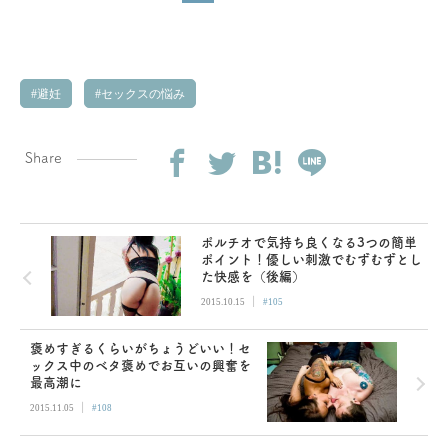
避妊
セックスの悩み
Share
ポルチオで気持ち良くなる3つの簡単
ポイント！優しい刺激でむずむずとし
た快感を（後編）
|
2015.10.15
#105
褒めすぎるくらいがちょうどいい！セ
ックス中のベタ褒めでお互いの興奮を
最高潮に
|
2015.11.05
#108