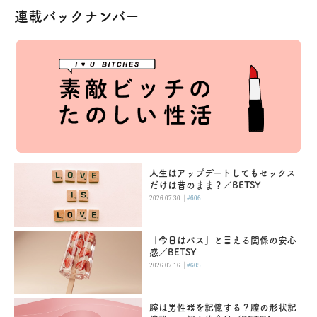
連載バックナンバー
人生はアップデートしてもセックス
だけは昔のまま？／BETSY
|
2026.07.30
#606
「今日はパス」と言える関係の安心
感／BETSY
|
2026.07.16
#605
腟は男性器を記憶する？膣の形状記