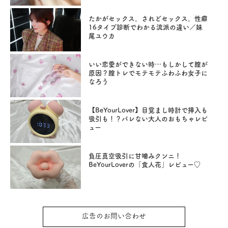
たかがセックス。されどセックス。性癖
16タイプ診断でわかる流派の違い／妹
尾ユウカ
いい恋愛ができない時…もしかして膣が
原因？膣トレでモテモテふわふわ女子に
なろう
【BeYourLover】目覚まし時計で挿入も
吸引も！？バレない大人のおもちゃレビ
ュー
負圧真空吸引に甘噛みクンニ！
BeYourLoverの「食人花」レビュー♡
広告のお問い合わせ