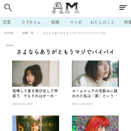
# 付き合いたい
# 男の本音
# セフレ
# 浮気
# 不倫
# 出会う方法
# マッチングアプリ
恋愛
ラブタイム
結婚
マンガ
わたしのこと
特
# ラブグッズ
# 体の相性
# イケない
連載一覧
さよならありがともうマジでバイバイ (ページ2)
HOME
# ビッチの話
# エロスポット
# キャリア
Series
# 恋愛相談
# モテテク
# セフレから本命へ
さよならありがともうマジでバイバイ
# 結婚したい
# セフレがほしい
# 夫婦の悩み
# おもしろライフ
喧嘩して家を飛び出して仲
ルームシェアの宅飲みに誘
直り。でもそれはせーので
われた私は「家」という生
未来を諦めることだ／長井
命体を相手にしていた／長
2023.01.25 |
#008
2022.11.30 |
#007
短
井短