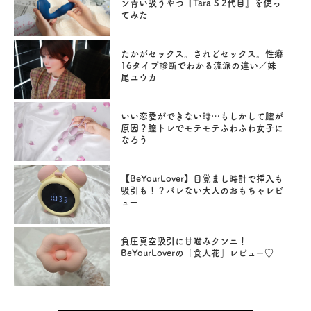
ン青い吸うやつ『Tara S 2代目』を使っ
てみた
たかがセックス。されどセックス。性癖
16タイプ診断でわかる流派の違い／妹
尾ユウカ
いい恋愛ができない時…もしかして膣が
原因？膣トレでモテモテふわふわ女子に
なろう
【BeYourLover】目覚まし時計で挿入も
吸引も！？バレない大人のおもちゃレビ
ュー
負圧真空吸引に甘噛みクンニ！
BeYourLoverの「食人花」レビュー♡