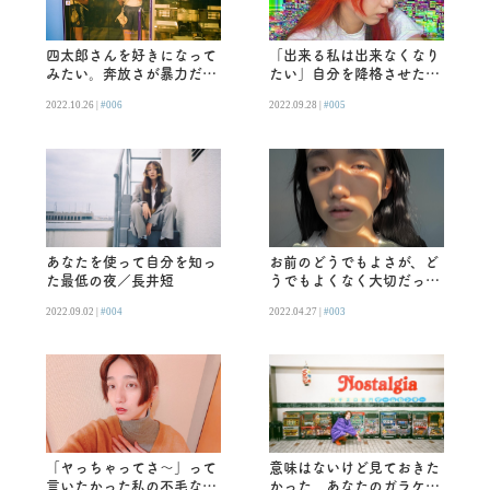
四太郎さんを好きになって
「出来る私は出来なくなり
みたい。奔放さが暴力だと
たい」自分を降格させたい
知らなかった頃／長井短
夜／長井短
2022.10.26 |
#006
2022.09.28 |
#005
あなたを使って自分を知っ
お前のどうでもよさが、ど
た最低の夜／長井短
うでもよくなく大切だった
時／長井短
2022.09.02 |
#004
2022.04.27 |
#003
「ヤっちゃってさ〜」って
意味はないけど見ておきた
言いたかった私の不毛なあ
かった、あなたのガラケー