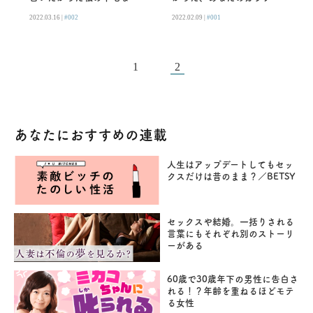
の夜／長井短
／長井短
2022.03.16 |
#002
2022.02.09 |
#001
1
2
あなたにおすすめの連載
人生はアップデートしてもセッ
クスだけは昔のまま？／BETSY
セックスや結婚。一括りされる
言葉にもそれぞれ別のストーリ
ーがある
60歳で30歳年下の男性に告白さ
れる！？年齢を重ねるほどモテ
る女性