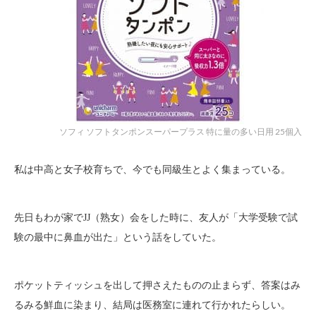
ソフィ ソフトタンポンスーパープラス 特に量の多い日用 25個入
私は中高と女子校育ちで、今でも同級生とよく集まっている。
先日もわが家でJJ（熟女）会をした時に、友人が「大学受験で試
験の最中に鼻血が出た」という話をしていた。
ポケットティッシュを出して押さえたものの止まらず、答案はみ
るみる鮮血に染まり、結局は医務室に連れて行かれたらしい。