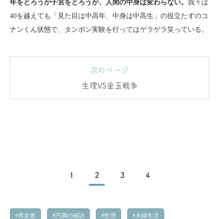
年をとろうが子宮をとろうが、人間の中身は変わらない。
我々は
40を越えても「見た目は中高年、中身は中高生」の役立たずのコ
ナンくん状態で、タンポン実験を行ってはゲラゲラ笑っている。
次のページ
生理VS金玉戦争
1
2
3
4
男女差
円満の秘訣
生理
夫婦生活