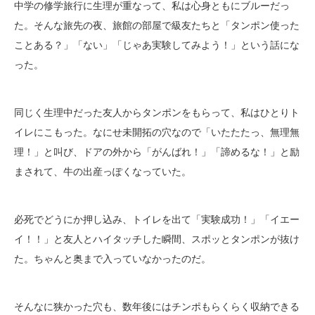
中学の修学旅行に生理が重なって、私は心身ともにブルーだっ
た。そんな旅先の夜、旅館の部屋で級友たちと「タンポン使った
ことある？」「ない」「じゃあ実験してみよう！」という話にな
った。
同じく生理中だった友人からタンポンをもらって、私はひとりト
イレにこもった。なにせ未開拓の穴なので「いたたたっ、無理無
理！」と叫び、ドアの外から「がんばれ！」「諦めるな！」と励
まされて、牛の出産っぽくなっていた。
必死でどうにか押し込み、トイレを出て「実験成功！」「イエー
イ！！」と友人とハイタッチした瞬間、スポッとタンポンが抜け
た。ちゃんと奥まで入っていなかったのだ。
そんなに狭かった穴も、数年後にはチンポもらくらく収納できる