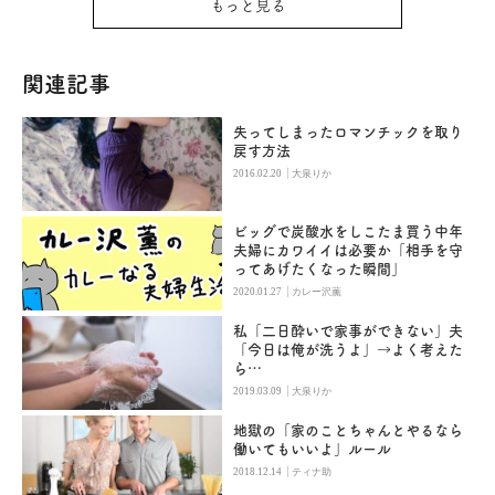
もっと見る
関連記事
失ってしまったロマンチックを取り
戻す方法
|
2016.02.20
大泉りか
ビッグで炭酸水をしこたま買う中年
夫婦にカワイイは必要か「相手を守
ってあげたくなった瞬間」
|
2020.01.27
カレー沢薫
私「二日酔いで家事ができない」夫
「今日は俺が洗うよ」→よく考えた
ら…
|
2019.03.09
大泉りか
地獄の「家のことちゃんとやるなら
働いてもいいよ」ルール
|
2018.12.14
ティナ助