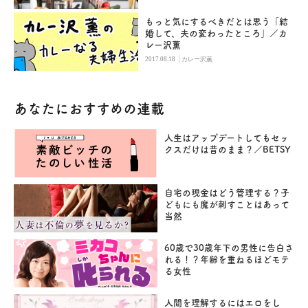
もっと気にするべきだとは思う「結
婚して、夫の変わったところ」／カ
レー沢薫
|
2017.08.18
カレー沢薫
あなたにおすすめの連載
人生はアップデートしてもセッ
クスだけは昔のまま？／BETSY
自宅の現金はどう管理する？子
どもにも魔が刺すことはあって
当然
60歳で30歳年下の男性に告白さ
れる！？年齢を重ねるほどモテ
る女性
人間を理解するにはエロをし