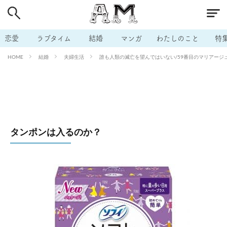
# 付き合いたい
# 男の本音
# セフレ
# 浮気
# 不倫
# 出会う方法
# マッチングアプリ
恋愛
ラブタイム
結婚
マンガ
わたしのこと
特
# ラブグッズ
# 体の相性
# イケない
結婚
夫婦生活
誰も人類の滅亡を望んではいない/59番目のマリアージュ 
HOME
# ビッチの話
# エロスポット
# キャリア
# 恋愛相談
# モテテク
# セフレから本命へ
# 結婚したい
# セフレがほしい
# 夫婦の悩み
# おもしろライフ
タンポンは入るのか？