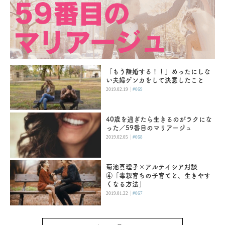
「もう離婚する！！」めったにしな
い夫婦ゲンカをして決意したこと
|
2019.02.19
#069
40歳を過ぎたら生きるのがラクにな
った／59番目のマリアージュ
|
2019.02.05
#068
菊池真理子×アルテイシア対談
④「毒親育ちの子育てと、生きやす
くなる方法」
|
2019.01.22
#067