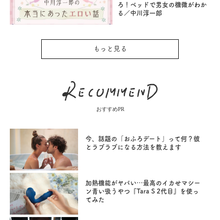
ろ！ベッドで男女の機微がわか
る／中川淳一郎
もっと見る
おすすめPR
今、話題の「おふろデート」って何？彼
とラブラブになる方法を教えます
加熱機能がヤバい…最高のイカせマシー
ン青い吸うやつ『Tara S 2代目』を使っ
てみた