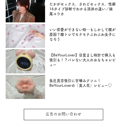
たかがセックス。されどセックス。性癖
16タイプ診断でわかる流派の違い／妹
尾ユウカ
いい恋愛ができない時…もしかして膣が
原因？膣トレでモテモテふわふわ女子に
なろう
【BeYourLover】目覚まし時計で挿入も
吸引も！？バレない大人のおもちゃレビ
ュー
負圧真空吸引に甘噛みクンニ！
BeYourLoverの「食人花」レビュー♡
広告のお問い合わせ