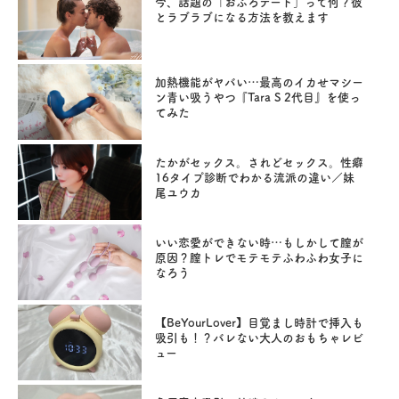
今、話題の「おふろデート」って何？彼
とラブラブになる方法を教えます
加熱機能がヤバい…最高のイカせマシー
ン青い吸うやつ『Tara S 2代目』を使っ
てみた
たかがセックス。されどセックス。性癖
16タイプ診断でわかる流派の違い／妹
尾ユウカ
いい恋愛ができない時…もしかして膣が
原因？膣トレでモテモテふわふわ女子に
なろう
【BeYourLover】目覚まし時計で挿入も
吸引も！？バレない大人のおもちゃレビ
ュー