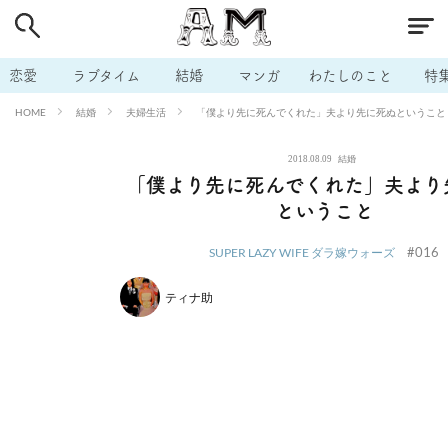
# 付き合いたい
# 男の本音
# セフレ
# 浮気
# 不倫
# 出会う方法
# マッチングアプリ
# ラブグッズ
# 体の相
恋愛
ラブタイム
結婚
マンガ
わたしのこと
特
# イケない
# ビッチの話
# エロスポット
# キャリア
結婚
夫婦生活
「僕より先に死んでくれた」夫より先に死ぬということ
HOME
# 恋愛相談
# モテテク
# セフレから本命へ
# 結婚したい
2018.08.09
結婚
# セフレがほしい
# 夫婦の悩み
# おもしろライフ
「僕より先に死んでくれた」夫より
ということ
#016
SUPER LAZY WIFE ダラ嫁ウォーズ
ティナ助