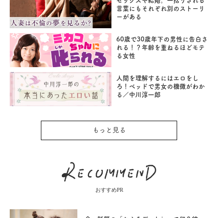
セックスや結婚。一括りされる
言葉にもそれぞれ別のストーリ
ーがある
60歳で30歳年下の男性に告白さ
れる！？年齢を重ねるほどモテ
る女性
人間を理解するにはエロをし
ろ！ベッドで男女の機微がわか
る／中川淳一郎
もっと見る
おすすめPR