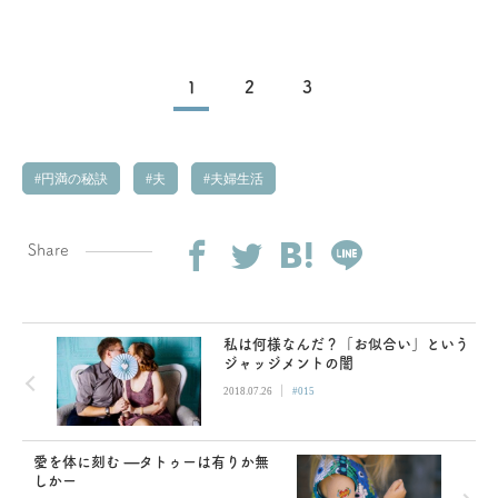
1
2
3
円満の秘訣
夫
夫婦生活
Share
私は何様なんだ？「お似合い」という
ジャッジメントの闇
|
2018.07.26
#015
愛を体に刻む —タトゥーは有りか無
しかー