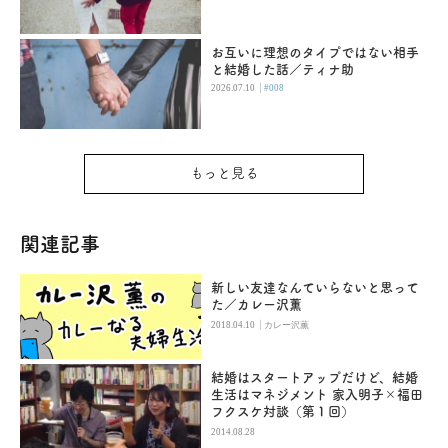
お互いに理想のタイプではない相手
と結婚した話／ティナ助
|
2026.07.10
#008
もっと見る
関連記事
新しい友達なんていらないと思って
た／カレー沢薫
|
2018.04.10
カレー沢薫
結婚はスタートアップだけど、結婚
生活はマネジメント 家入明子×福田
フクスケ対談（第１回）
2014.08.28