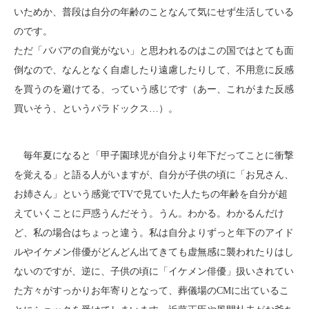
いためか、普段は自分の年齢のことなんて気にせず生活している
のです。
ただ「ババアの自覚がない」と思われるのはこの国ではとても面
倒なので、なんとなく自虐したり遠慮したりして、不用意に反感
を買うのを避けてる、っていう感じです（あー、これがまた反感
買いそう、というパラドックス…）。
毎年夏になると「甲子園球児が自分より年下だってことに衝撃
を覚える」と語る人がいますが、自分が子供の頃に「お兄さん、
お姉さん」という感覚でTVで見ていた人たちの年齢を自分が超
えていくことに戸惑うんだそう。うん。わかる。わかるんだけ
ど、私の場合はちょっと違う。私は自分よりずっと年下のアイド
ルやイケメン俳優がどんどん出てきても虚無感に襲われたりはし
ないのですが、逆に、子供の頃に「イケメン俳優」扱いされてい
た方々がすっかりお年寄りとなって、葬儀場のCMに出ているこ