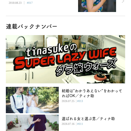
|
2018.08.23
#017
連載バックナンバー
結婚は“わかりあえない”をわかって
ればOK／ティナ助
|
2026.07.25
#013
選ばれる女と選ぶ男／ティナ助
|
2026.07.16
#011