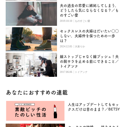
夫の過去の恋愛に嫉妬してしまう。
どうしたら気にならなくなる？／も
のすごい愛
|
2019.10.10
ものすごい愛
セックスレスの夫婦はだいたい○○
しない。夫婦仲を保つための一歩
は？
|
2024.12.05
大泉りか
嫁ストップじゃなく嫁プッシュ！夫
の脱サラを止める前にできること／
トイアンナ
|
2017.06.06
トイアンナ
あなたにおすすめの連載
人生はアップデートしてもセッ
クスだけは昔のまま？／BETSY