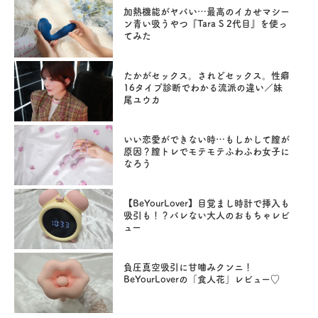
加熱機能がヤバい…最高のイカせマシー
ン青い吸うやつ『Tara S 2代目』を使っ
てみた
たかがセックス。されどセックス。性癖
16タイプ診断でわかる流派の違い／妹
尾ユウカ
いい恋愛ができない時…もしかして膣が
原因？膣トレでモテモテふわふわ女子に
なろう
【BeYourLover】目覚まし時計で挿入も
吸引も！？バレない大人のおもちゃレビ
ュー
負圧真空吸引に甘噛みクンニ！
BeYourLoverの「食人花」レビュー♡