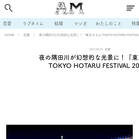
# 付き合いたい
# 男の本音
# セフレ
# 浮気
# 不倫
# 出会う方法
# マッチングアプリ
# ラブグッズ
# 体の相
恋愛
ラブタイム
結婚
マンガ
わたしのこと
特
# イケない
# ビッチの話
# エロスポット
# キャリア
恋愛
夜の隅田川が幻想的な光景に！『東京ホタル TOKYO HOTARU FESTIVAL
HOME
# 恋愛相談
# モテテク
# セフレから本命へ
# 結婚したい
2012.04.23
恋愛
# セフレがほしい
# 夫婦の悩み
# おもしろライフ
夜の隅田川が幻想的な光景に！『東
TOKYO HOTARU FESTIVAL 2