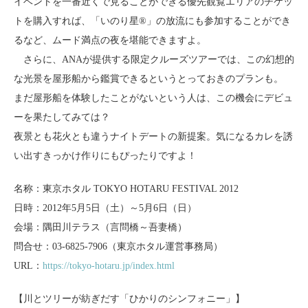
イベントを一番近くで見ることができる優先観覧エリアのチケッ
トを購入すれば、「いのり星®」の放流にも参加することができ
るなど、ムード満点の夜を堪能できますよ。
さらに、ANAが提供する限定クルーズツアーでは、この幻想的
な光景を屋形船から鑑賞できるというとっておきのプランも。
まだ屋形船を体験したことがないという人は、この機会にデビュ
ーを果たしてみては？
夜景とも花火とも違うナイトデートの新提案。気になるカレを誘
い出すきっかけ作りにもぴったりですよ！
名称：東京ホタル TOKYO HOTARU FESTIVAL 2012
日時：2012年5月5日（土）～5月6日（日）
会場：隅田川テラス（言問橋～吾妻橋）
問合せ：03-6825-7906（東京ホタル運営事務局）
URL：
https://tokyo-hotaru.jp/index.html
【川とツリーが紡ぎだす「ひかりのシンフォニー」】