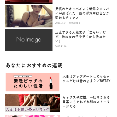
見慣れたオッパイより新鮮なオッパ
イが選ばれた…彼の浮気中は自分が
変わるチャンス
|
2016.01.04
菊池美佳子
正直すぎる天然男子「君もいいけ
ど、他の女の子を見てから決めた
い」
2012.11.10
あなたにおすすめの連載
人生はアップデートしてもセッ
クスだけは昔のまま？／BETSY
セックスや結婚。一括りされる
言葉にもそれぞれ別のストーリ
ーがある