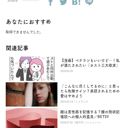
Share
あなたにおすすめ
取得できませんでした。
関連記事
【漫画】ベテランもいいけど…！私
が満たされたい「ホスト三大欲求」
2018.04.20
「こんなに尽くしてるのに」と思っ
たら危険サイン？承認されるための
愛はやめよう
|
2025.05.14
トイアンナ
腟は男性器を記憶する？膣の形状記
憶説への個人的意見／BETSY
|
2026.07.02
BETSY（ベッツィー）