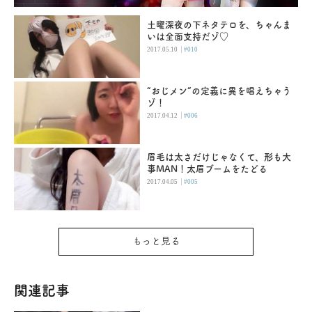
土曜深夜の下ネタテロを、ちゃんま
いは全面支持だゾ♡
|
2017.05.10
#010
“おじメン”の定義に異を唱えちゃう
ゾ！
|
2017.04.12
#006
眉毛は太さだけじゃなくて、形も大
事MAN！太眉ブームをたどる
|
2017.04.05
#005
もっと見る
関連記事