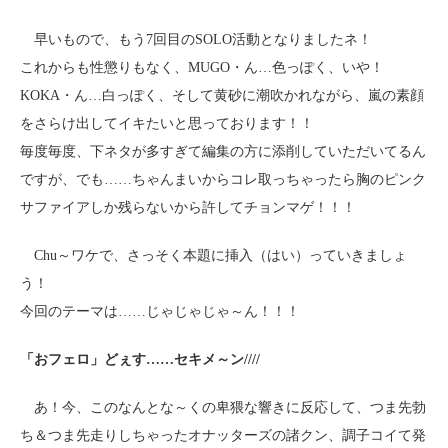
早いもので、もう7回目のSOLO活動となりましたネ！
これからも性懲りもなく、MUGO・ん…色っぽく、いや！
KOKA・ん…白っぽく、そして黄砂に潮吹かれながら、嵐の素顔
をさらけ出してイキたいと思っております！！
毎度毎度、下ネタが多すぎて編集の方に添削していただいてるん
ですが、でも……ちゃんまいからコレ取っちゃったら胸のピンク
サファイアしか残らないから許してチョンマゲ！！！
Chu～ワケで、さっそく本題に挿入（はい）っていきましょ
う！
今回のテーマは……じゃじゃじゃ～ん！！！
「おフェロ」どぇす……セキメ～ン////
あ！今、このなんとな～くの卑猥な響きに反応して、つま先勃
ち＆つま先走りしちゃったオナッターズの諸クン、調子コイて発