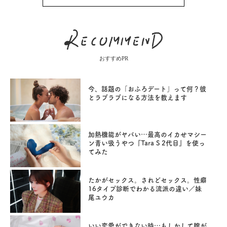
おすすめPR
今、話題の「おふろデート」って何？彼
とラブラブになる方法を教えます
加熱機能がヤバい…最高のイカせマシー
ン青い吸うやつ『Tara S 2代目』を使っ
てみた
たかがセックス。されどセックス。性癖
16タイプ診断でわかる流派の違い／妹
尾ユウカ
いい恋愛ができない時…もしかして膣が