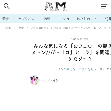
# 付き合いたい
# 男の本音
# セフレ
# 浮気
# 不倫
# 出会う方法
# マッチングアプリ
# ラブグッズ
# 体の相
恋愛
ラブタイム
結婚
マンガ
わたしのこと
特
# イケない
# ビッチの話
# エロスポット
# キャリア
恋愛
みんな気になる「おフェロ」の響きにセキメ〜ン////〜「ロ」と「ラ」
HOME
# 恋愛相談
# モテテク
# セフレから本命へ
# 結婚したい
2017.04.26
恋愛
# セフレがほしい
# 夫婦の悩み
# おもしろライフ
みんな気になる「おフェロ」の響
メ〜ン////〜「ロ」と「ラ」を間
ケだゾ〜？
#0
ベッド・インの弾けないバブルをもう一度♪
ベッド・イン