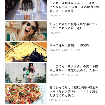
ディオール銀座がリニューアルオー
プン＆レディ ディオールの魅力を物
語るアート展開催
2012.04.20
ビッチは社会の秩序を乱す存在か？
いや、幸せへと続く道だ
2020.09.08
大人の遠足（前編）～珍宝館～
|
2012.10.08
OliviA（オリビア）
いつまでも「モテテク」の罠から抜
け出せない「残念な女の子」たちへ
|
2013.09.05
ファーレンハイト
夏のおもてなし！糖度が高い初夏の
トマトをシンプルに「トマトと茄子
と挽肉の重ね焼き」
|
2025.05.14
太田みお