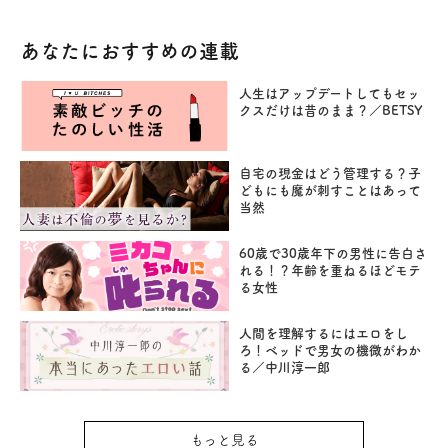
あなたにおすすめの連載
人生はアップデートしてもセッ
クスだけは昔のまま？／BETSY
自宅の現金はどう管理する？子
どもにも魔が刺すことはあって
当然
60歳で30歳年下の男性に告白さ
れる！？年齢を重ねるほどモテ
る女性
人間を理解するにはエロをし
ろ！ベッドで男女の機微がわか
る／中川淳一郎
もっと見る