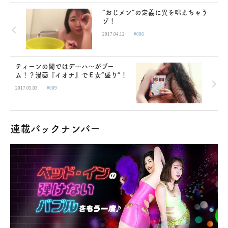
“おじメン”の定義に異を唱えちゃう
ゾ！
|
2017.04.12
#006
ティーンの間ではデ～ハ～がブー
ム！？漫画『イオナ』でＥ女“盛り”！
|
2017.05.03
#009
連載バックナンバー