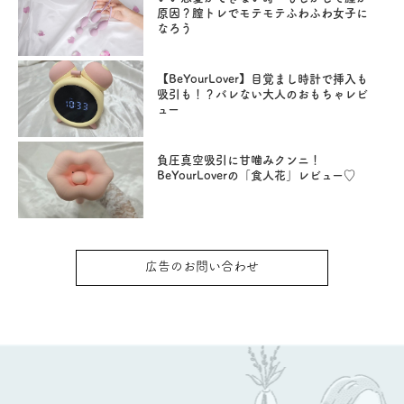
原因？膣トレでモテモテふわふわ女子に
なろう
【BeYourLover】目覚まし時計で挿入も
吸引も！？バレない大人のおもちゃレビ
ュー
負圧真空吸引に甘噛みクンニ！
BeYourLoverの「食人花」レビュー♡
広告のお問い合わせ