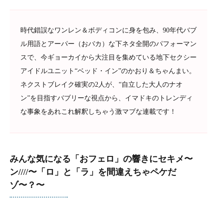
時代錯誤なワンレン＆ボディコンに身を包み、90年代バブ
ル用語とアーパー（おバカ）な下ネタ全開のパフォーマン
スで、今ギョーカイから大注目を集めている地下セクシー
アイドルユニット“ベッド・イン”のかおり＆ちゃんまい。
ネクストブレイク確実の2人が、“自立した大人のナオ
ン”を目指すバブリーな視点から、イマドキのトレンディ
な事象をあれこれ解釈しちゃう激マブな連載です！
みんな気になる「おフェロ」の響きにセキメ〜
ン////〜「ロ」と「ラ」を間違えちゃペケだ
ゾ〜？〜