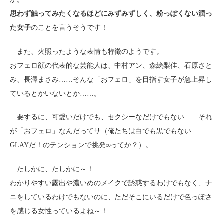
思わず触ってみたくなるほどにみずみずしく、粉っぽくない潤っ
た女子
のことを言うそうです！
また、火照ったような表情も特徴のようです。
おフェロ顔の代表的な芸能人は、中村アン、森絵梨佳、石原さと
み、長澤まさみ……そんな「おフェロ」を目指す女子が急上昇し
ているとかいないとか……。
要するに、可愛いだけでも、セクシーなだけでもない……それ
が「おフェロ」なんだってサ（俺たちは白でも黒でもない……
GLAYだ！のテンションで挑発∞ってか？）。
たしかに、たしかに～！
わかりやすい露出や濃いめのメイクで誘惑するわけでもなく、ナ
ニをしているわけでもないのに、ただそこにいるだけで色っぽさ
を感じる女性っているよね～！