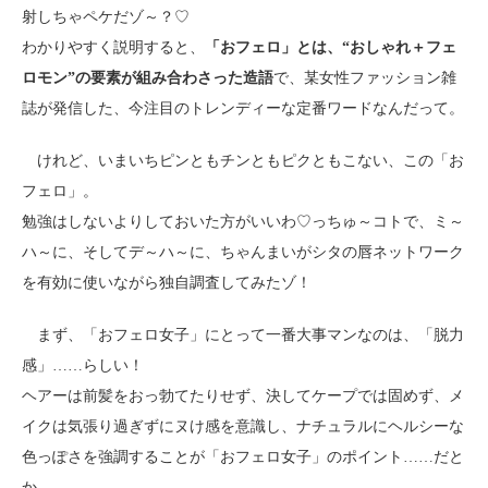
射しちゃペケだゾ～？♡
わかりやすく説明すると、
「おフェロ」とは、“おしゃれ＋フェ
ロモン”の要素が組み合わさった造語
で、某女性ファッション雑
誌が発信した、今注目のトレンディーな定番ワードなんだって。
けれど、いまいちピンともチンともピクともこない、この「お
フェロ」。
勉強はしないよりしておいた方がいいわ♡っちゅ～コトで、ミ～
ハ～に、そしてデ～ハ～に、ちゃんまいがシタの唇ネットワーク
を有効に使いながら独自調査してみたゾ！
まず、「おフェロ女子」にとって一番大事マンなのは、「脱力
感」……らしい！
ヘアーは前髪をおっ勃てたりせず、決してケープでは固めず、メ
イクは気張り過ぎずにヌけ感を意識し、ナチュラルにヘルシーな
色っぽさを強調することが「おフェロ女子」のポイント……だと
か。