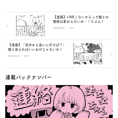
【漫画】LINEこないからって彼との
関係は変わらないの…！たぶん！
|
2018.09.26
#021
【漫画】「自分から会いに行けば？」
彼と会えればいいわけじゃないの！
|
2019.01.24
#023
連載バックナンバー