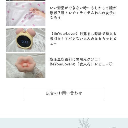
いい恋愛ができない時…もしかして膣が
原因？膣トレでモテモテふわふわ女子に
なろう
【BeYourLover】目覚まし時計で挿入も
吸引も！？バレない大人のおもちゃレビ
ュー
負圧真空吸引に甘噛みクンニ！
BeYourLoverの「食人花」レビュー♡
広告のお問い合わせ