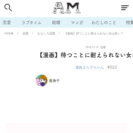
# 付き合いたい
# 男の本音
# セフレ
# 浮気
# 不倫
# 出会う方法
# マッチングアプリ
# ラブグッズ
# 体の相
恋愛
ラブタイム
結婚
マンガ
わたしのこと
特
# イケない
# ビッチの話
# エロスポット
# キャリア
恋愛
おもしろ恋愛
【漫画】待つことに耐えられない女は多い？
HOME
# 恋愛相談
# モテテク
# セフレから本命へ
# 結婚したい
2018.11.15
恋愛
# セフレがほしい
# 夫婦の悩み
# おもしろライフ
【漫画】待つことに耐えられない女
#022
連絡まち子ちゃん
黄身子