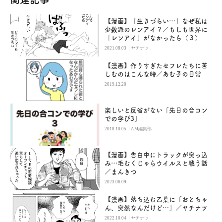
【漫画】「生きづらい…」なぜ私は
少数派のレンアイ？／もしも世界に
「レンアイ」がなかったら（３）
|
2021.08.03
ヤチナツ
【漫画】作りすぎたセフレたちに苦
しむのはこんな時／あむ子の日常
2019.12.20
楽しいと反省がない「先日の合コン
での学び3」
|
2018.10.05
AM編集部
【漫画】告白中にトラックが突っ込
み…毛むくじゃらウイルスと戦う話
／まんきつ
2023.06.09
【漫画】落ち込む乙葉に「おとちゃ
ん、突然なんだけど…」／ヤチナツ
|
2022.10.04
ヤチナツ