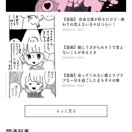
【漫画】 自由な彼が好きだけど…終
わりの見えない日々はつらい！
|
2019.05.17
#024
【漫画】彼にうざがられそうで言え
ないことがあるとき
|
2018.05.31
#020
【漫画】会ってくれない彼とラブラ
ブな一日を過ごしたまち子その後
|
2018.04.02
#019
もっと見る
関連記事