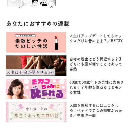
あなたにおすすめの連載
人生はアップデートしてもセッ
クスだけは昔のまま？／BETSY
自宅の現金はどう管理する？子
どもにも魔が刺すことはあって
当然
60歳で30歳年下の男性に告白さ
れる！？年齢を重ねるほどモテ
る女性
人間を理解するにはエロをし
ろ！ベッドで男女の機微がわか
る／中川淳一郎