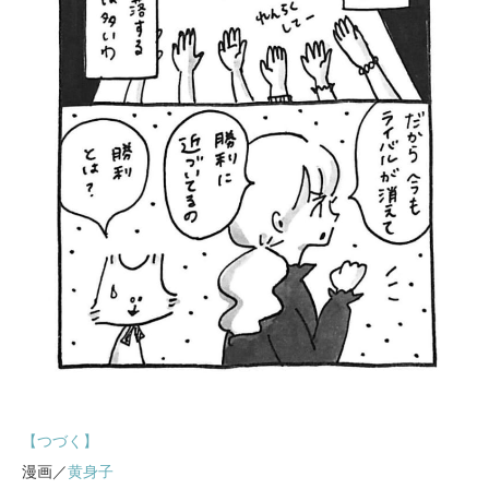
【つづく】
漫画／
黄身子