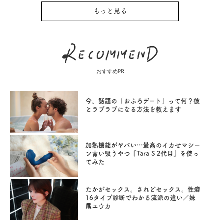
もっと見る
おすすめPR
今、話題の「おふろデート」って何？彼
とラブラブになる方法を教えます
加熱機能がヤバい…最高のイカせマシー
ン青い吸うやつ『Tara S 2代目』を使っ
てみた
たかがセックス。されどセックス。性癖
16タイプ診断でわかる流派の違い／妹
尾ユウカ