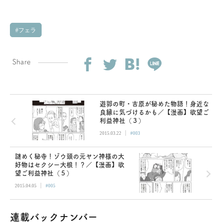
フェラ
Share
遊郭の町・吉原が秘めた物語！身近な
良縁に気づけるかも／【漫画】欲望ご
利益神社（３）
|
2015.03.22
#003
謎めく秘寺！ゾウ頭の元ヤン神様の大
好物はセクシー大根！？／【漫画】欲
望ご利益神社（５）
|
2015.04.05
#005
連載バックナンバー