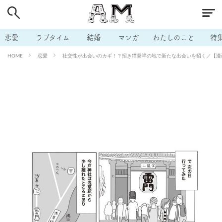
# 付き合いたい
# 男の本音
# セフレ
# 浮気
# 不倫
# 出会う方法
# マッチングアプリ
恋愛
ラブタイム
結婚
マンガ
わたしのこと
特
# ラブグッズ
# 体の相性
# イケない
恋愛
社交性が出会いのカギ！？招き猫発祥の地で新たな出会いを招く／【漫画
HOME
# ビッチの話
# エロスポット
# キャリア
# 恋愛相談
# モテテク
# セフレから本命へ
# 結婚したい
# セフレがほしい
# 夫婦の悩み
# おもしろライフ