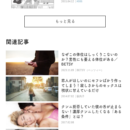
|
2015.04.12
#006
もっと見る
関連記事
なぜこの体位はしっくりこないの
か？男性にも萎える体位がある／
BETSY
|
2023.11.09
BETSY（ベッツィー）
恋人がほしいのにセフレばかり作っ
てしまう！寂しさからのセックスは
現状に甘えているだけ
|
2014.07.02
荻尚子
クンニ拒否していた彼の舌が止まら
ない！濃厚クンニしたくなる「ある
条件」とは？
2017.02.08