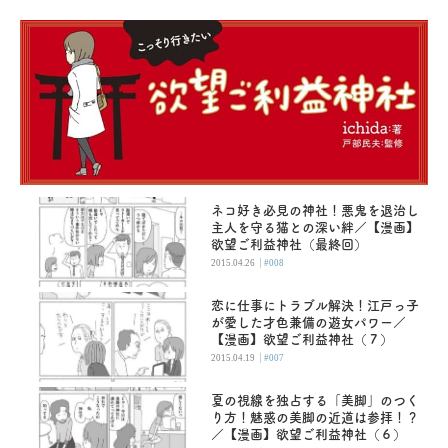
ネコ好き必見の神社！悪鬼を退治し
主人を守る猫との深い絆／【漫画】
欲望ご利益神社（最終回）
|
2015.04.26
#008
恋に仕事にトラブル解決！江戸っ子
が愛した才色兼備の遊女パワー／
【漫画】欲望ご利益神社（７）
|
2015.04.19
#007
夏の視線を独占する「美脚」のつく
り方！魅惑の美脚の近道は参拝！？
／【漫画】欲望ご利益神社（６）