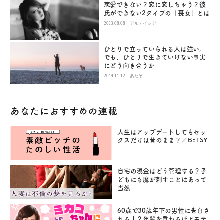
恋愛できない？恋に恋しちゃう？彼
氏ができない2タイプの「喪女」とは
|
2023.08.08
アルテイシア
ひとりで立っていられる人は強い。
でも、ひとりで生きていけない事実
にどう向き合うか
|
2019.11.12
あたそ
あなたにおすすめの連載
人生はアップデートしてもセッ
クスだけは昔のまま？／BETSY
自宅の現金はどう管理する？子
どもにも魔が刺すことはあって
当然
60歳で30歳年下の男性に告白さ
れる！？年齢を重ねるほどモテ