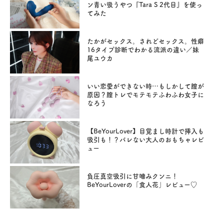
ン青い吸うやつ『Tara S 2代目』を使っ
てみた
たかがセックス。されどセックス。性癖
16タイプ診断でわかる流派の違い／妹
尾ユウカ
いい恋愛ができない時…もしかして膣が
原因？膣トレでモテモテふわふわ女子に
なろう
【BeYourLover】目覚まし時計で挿入も
吸引も！？バレない大人のおもちゃレビ
ュー
負圧真空吸引に甘噛みクンニ！
BeYourLoverの「食人花」レビュー♡