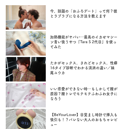
今、話題の「おふろデート」って何？彼
とラブラブになる方法を教えます
加熱機能がヤバい…最高のイカせマシー
ン青い吸うやつ『Tara S 2代目』を使っ
てみた
たかがセックス。されどセックス。性癖
16タイプ診断でわかる流派の違い／妹
尾ユウカ
いい恋愛ができない時…もしかして膣が
原因？膣トレでモテモテふわふわ女子に
なろう
【BeYourLover】目覚まし時計で挿入も
吸引も！？バレない大人のおもちゃレビ
ュー