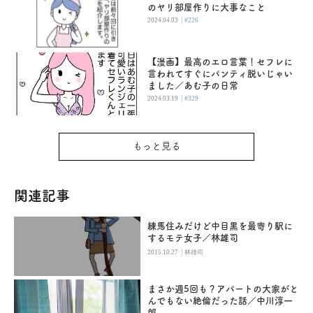
のヤリ部屋作りに大事なこと
|
2024.04.03
#226
【漫画】最高のエロ言葉！セフレに
言われてすぐにパンティ脱いじゃい
ました／あむ子の日常
|
2024.03.19
#329
もっと見る
関連記事
練馬住みだけど中目黒を最寄り駅に
するモテ女子／林雄司
|
2015.10.27
林雄司
まさか週5回も？アパートの大家がと
んでもない絶倫だった話／中川淳一
郎