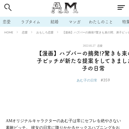
# 付き合いたい
# 男の本音
# セフレ
# 浮気
# 不倫
# 出会う方法
# マッチングアプリ
# ラブグッズ
# 体の相
恋愛
ラブタイム
結婚
マンガ
わたしのこと
特
# イケない
# ビッチの話
# エロスポット
# キャリア
恋愛
おもしろ恋愛
【漫画】ハプバーの摘発!?驚きも束の間、弟子ビ
HOME
# 恋愛相談
# モテテク
# セフレから本命へ
# 結婚したい
2022.05.27
恋愛
# セフレがほしい
# 夫婦の悩み
# おもしろライフ
【漫画】ハプバーの摘発!?驚きも束
子ビッチが新たな提案をしてきまし
子の日常
#359
あむ子の日常
AMオリジナルキャラクターのあむ子は常にセフレを絶やさない
素敵ビッチ。 彼女の日常に降りかかるセックスハプニングをお