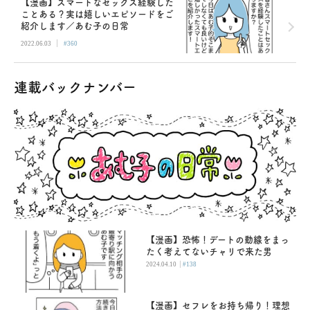
【漫画】スマートなセックス経験した
ことある？実は嬉しいエピソードをご
紹介します／あむ子の日常
|
2022.06.03
#360
連載バックナンバー
【漫画】恐怖！デートの動線をまっ
たく考えてないチャリで来た男
|
2024.04.10
#138
【漫画】セフレをお持ち帰り！理想