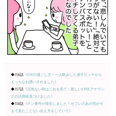
◆356話
《GWの過ごし方！一人飲みした弟子ビッチから
えっちなお誘いされました》
◆357話
《元気ない時はこれを見て！新しいLINEアナウン
スの活用術見つけました》
◆358話
《チン事件が発生しました！セフレのあの毛が今
まで見たことない生え方をしていて》