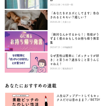
|
2023.12.08
中川淳一郎
「あなたをオカズにしてます」告白
されるとキモい？嬉しい？
|
2020.05.30
大泉りか
「絶対なんかするから！」性欲がう
ずまく夜のおもしろお持ち帰り発言
集
|
2023.07.21
AM編集部
なぜ男性は軽率に「ポッチャリが好
き」と言うの？適当なこと言うんじ
ゃねえ！
|
2020.01.13
菊池美佳子
あなたにおすすめの連載
人生はアップデートしてもセッ
クスだけは昔のまま？／BETSY